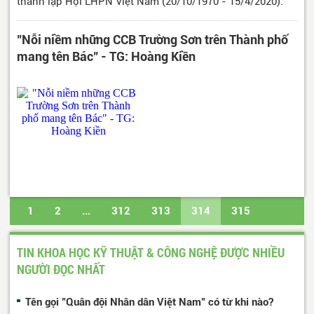
thành lập Hội LHPN Việt Nam (20/10/1970 - 15/4/2020).
"Nỗi niềm những CCB Trường Sơn trên Thành phố
mang tên Bác" - TG: Hoàng Kiền
1
2
...
312
313
314
315
316
...
647
648
Trang cuối
TIN KHOA HỌC KỸ THUẬT & CÔNG NGHỆ ĐƯỢC NHIỀU
NGƯỜI ĐỌC NHẤT
Tên gọi "Quân đội Nhân dân Việt Nam" có từ khi nào?