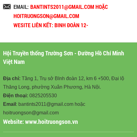
EMAIL:
BANTINTS2011@GMAIL.COM HOẶC
HOITRUONGSON@GMAIL.COM
WESITE LIÊN KẾT: BINH ĐOÀN 12-
BINHDOAN12.VN
Hội Truyền thống Trường Sơn - Đường Hồ Chí Minh
Việt Nam
Địa chỉ:
Tầng 1, Trụ sở BInh đoàn 12, km 6 +500, Đại lộ
Thăng Long, phường Xuân Phương, Hà Nội.
Điện thoại:
0825205530
Email
: bantints2011@gmail.com hoặc
hoitruongson@gmail.com
Website:
www.hoitruongson.vn