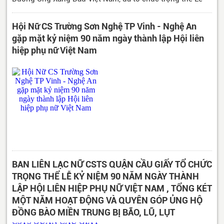
kỷ niệm 50 năm, ngày thành lập Trung đoàn đường ống
592 anh hùng (20/10/1970 - 20/10/2020).
Hội Nữ CS Trường Sơn Nghệ TP Vinh - Nghệ An
gặp mặt kỷ niệm 90 năm ngày thành lập Hội liên
hiệp phụ nữ Việt Nam
BAN LIÊN LẠC NỮ CSTS QUẬN CẦU GIẤY TỔ CHỨC
TRỌNG THỂ LỄ KỶ NIỆM 90 NĂM NGÀY THÀNH
LẬP HỘI LIÊN HIỆP PHỤ NỮ VIỆT NAM , TỔNG KÉT
MỘT NĂM HOẠT ĐỘNG VÀ QUYÊN GÓP ỦNG HỘ
ĐỒNG BÀO MIỀN TRUNG BỊ BÃO, LŨ, LỤT