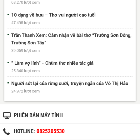
63.270 lượt xem
10 dạng về hưu – Thơ vui người cao tuổi
47.495 lượt xem
Trần Thanh Xem: Cảm nhận về bài thơ “Trường Sơn Đông,
Trường Sơn Tây”
39.069 lượt xem
" Làm vợ lính" - Chùm thơ nhiều tác giả
25.840 lượt xem
Người sót lại của rừng cười, truyện ngắn của Võ Thị Hảo
24.972 lượt xem
PHIÊN BẢN MÁY TÍNH
HOTLINE:
0825205530