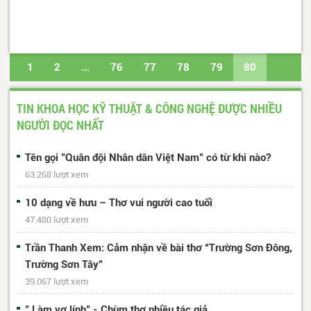
1
2
...
76
77
78
79
80
81
82
Trang cuối
TIN KHOA HỌC KỸ THUẬT & CÔNG NGHỆ ĐƯỢC NHIỀU
NGƯỜI ĐỌC NHẤT
Tên gọi "Quân đội Nhân dân Việt Nam" có từ khi nào?
63.268 lượt xem
10 dạng về hưu – Thơ vui người cao tuổi
47.480 lượt xem
Trần Thanh Xem: Cảm nhận về bài thơ “Trường Sơn Đông,
Trường Sơn Tây”
39.067 lượt xem
" Làm vợ lính" - Chùm thơ nhiều tác giả