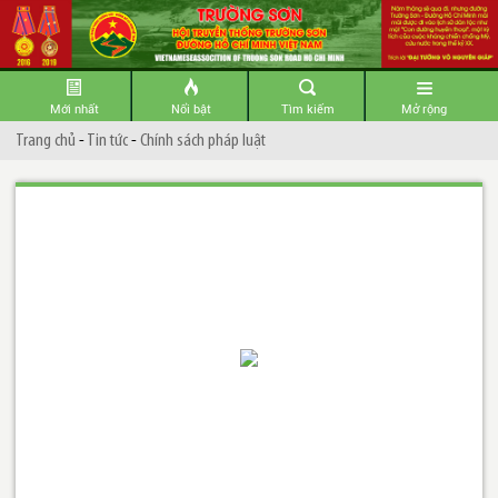
Mới nhất
Nổi bật
Tìm kiếm
Mở rộng
Trang chủ
-
Tin tức
-
Chính sách pháp luật