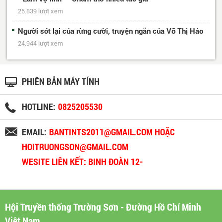
25.839 lượt xem
Người sót lại của rừng cười, truyện ngắn của Võ Thị Hảo
24.944 lượt xem
PHIÊN BẢN MÁY TÍNH
HOTLINE:
0825205530
EMAIL:
BANTINTS2011@GMAIL.COM HOẶC
HOITRUONGSON@GMAIL.COM
WESITE LIÊN KẾT: BINH ĐOÀN 12-
BINHDOAN12.VN
Hội Truyền thống Trường Sơn - Đường Hồ Chí Minh
Việt Nam