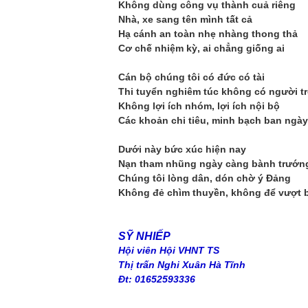
Không dùng công vụ thành cuả riêng
Nhà, xe sang tên mình tất cả
Hạ cánh an toàn nhẹ nhàng thong thả
Cơ chế nhiệm kỳ, ai chẳng giống ai
Cán bộ chúng tôi có đức có tài
Thi tuyển nghiêm túc không có người t
Không lợi ích nhóm, lợi ích nội bộ
Các khoản chi tiêu, minh bạch ban ngày
Dưới này bức xúc hiện nay
Nạn tham nhũng ngày càng bành trướn
Chúng tôi lòng dân, dón chờ ý Đảng
Không đẻ chìm thuyền, không để vượt 
SỸ NHIẾP
Hội viên Hội VHNT TS
Thị trấn Nghi Xuân Hà Tĩnh
Đt: 01652593336