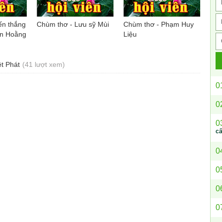
ến thắng
Chùm thơ - Lưu sỹ Mùi
Chùm thơ - Phạm Huy
ăn Hoằng
Liệu
ệt Phát
(41 lượt xem)
0
0
0
c
0
0
0
0