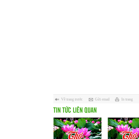
Về trang trước
Gửi email
In trang
TIN TỨC LIÊN QUAN