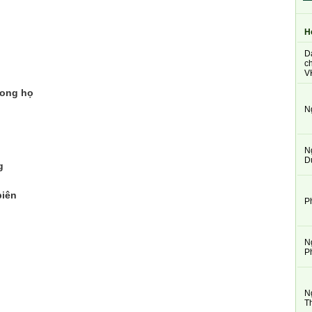
H
D
ch
V
rong họ
N
N
D
g
biên
P
N
P
N
T