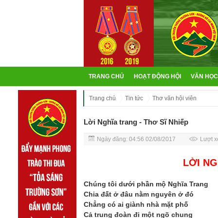
TRANG CHỦ
HOẠT ĐỘNG HỘI
VĂN HỌC
Trang chủ
Tin tức
Thơ văn hội viên
Lời Nghĩa trang - Thơ Sĩ Nhiếp
Ngày đăng: 04:56 02/08/2017
Lượt x
LỜI NG
Chúng tôi dưới phần mộ Nghĩa Trang
Chia đất ở đâu nằm nguyên ở đó
Chẳng có ai giành nhà mặt phố
Cả trung đoàn đi một ngõ chung