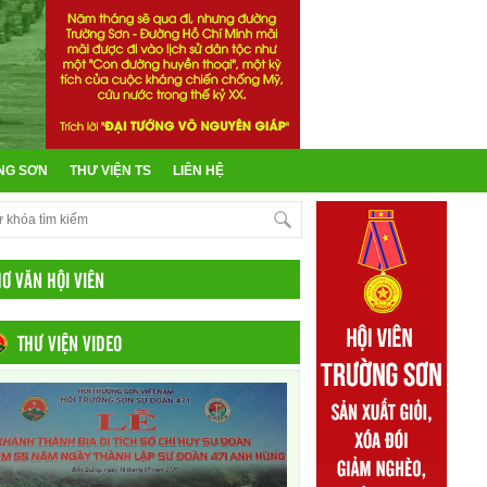
NG SƠN
THƯ VIỆN TS
LIÊN HỆ
HƠ VĂN HỘI VIÊN
THƯ VIỆN VIDEO