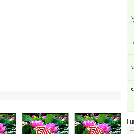
N
T
L
N
Đ
LI