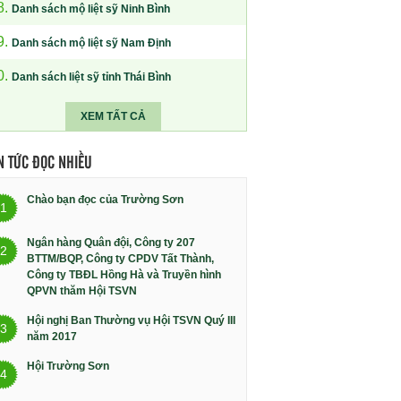
8.
Danh sách mộ liệt sỹ Ninh Bình
9.
Danh sách mộ liệt sỹ Nam Định
0.
Danh sách liệt sỹ tỉnh Thái Bình
XEM TẤT CẢ
N TỨC ĐỌC NHIỀU
Chào bạn đọc của Trường Sơn
1
Ngân hàng Quân đội, Công ty 207
2
BTTM/BQP, Công ty CPDV Tất Thành,
Công ty TBĐL Hồng Hà và Truyền hình
QPVN thăm Hội TSVN
Hội nghị Ban Thường vụ Hội TSVN Quý III
3
năm 2017
Hội Trường Sơn
4