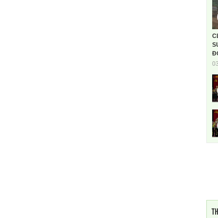
C
S
Đ
0
TH