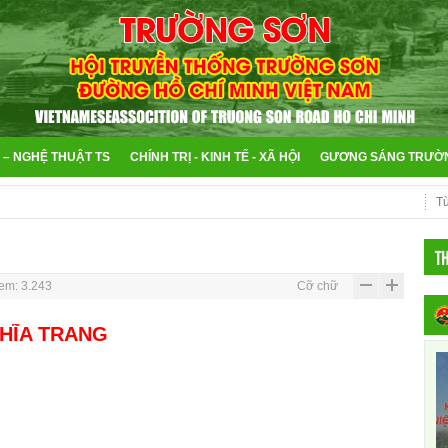
 – NGHỆ THUẬT TS
CHÍNH TRỊ - KINH TẾ - XÃ HỘI
GƯƠNG SÁNG TRƯỜ
T
em: 3.243
Cỡ chữ
HĨA TRANG