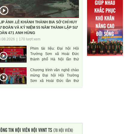
LIP ẢNH .LỄ KHÁNH THÀNH BIA SỞ CHỈ HUY
Ư ĐOÀN VÀ KỶ NIỆM 55 NĂM THÀNH LẬP SƯ
OÀN 471 ANH HÙNG
3.08.2026
|
170 lượt xem
Phim tài liệu: Đại hội Hội
Trường Sơn xã Hoài Đức
thành phố Hà Nội lần thứ
nhất, nhiệm kì 2026-2031
Chương trình văn nghệ chào
mừng Đại hội Hội Trường
Sơn xã Hoài Đức lần thứ
nhất, nhiệm kì 2026-2031
ÔNG TIN HỘI VIÊN HỘI VHNT TS
(78 HỘI VIÊN)