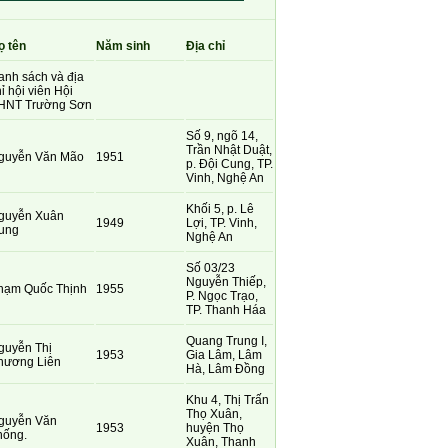
ọ tên
Năm sinh
Địa chỉ
anh sách và địa
ỉ hội viên Hội
HNT Trường Sơn
Số 9, ngõ 14,
Trần Nhật Duật,
guyễn Văn Mão
1951
p. Đội Cung, TP.
Vinh, Nghệ An
Khối 5, p. Lê
guyễn Xuân
1949
Lợi, TP. Vinh,
ung
Nghệ An
Số 03/23
Nguyễn Thiếp,
hạm Quốc Thịnh
1955
P. Ngọc Trạo,
TP. Thanh Háa
Quang Trung I,
guyễn Thị
1953
Gia Lâm, Lâm
hương Liên
Hà, Lâm Đồng
Khu 4, Thị Trấn
Thọ Xuân,
guyễn Văn
1953
huyện Thọ
hống.
Xuân, Thanh