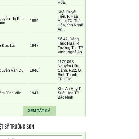
Hóa.
Khối Quyết
Tiến, P. Hàa
guyễn Thị Kim
1959
Hiếu, TX. Thái
hoa
Hòa, tỉnh Nghệ
An.
Số 47, Đặng
Thúc Hứa, P.
ê Đức Lân
1947
Trường Thi, TP.
Vinh, Nghệ An
117/106B
Nguyễn Hữu
guyễn Văn Dụ
1946
Cảnh, P.22, Q.
Bình Thạnh,
TP.HCM
Khu An Huy, P.
àm Đình Văn
1947
Suối Hoa,TP
Bắc Ninh
XEM TẤT CẢ
ỆT SỸ TRƯỜNG SƠN