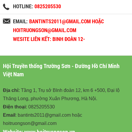
HOTLINE:
0825205530
EMAIL:
BANTINTS2011@GMAIL.COM HOẶC
HOITRUONGSON@GMAIL.COM
WESITE LIÊN KẾT: BINH ĐOÀN 12-
BINHDOAN12.VN
Hội Truyền thống Trường Sơn - Đường Hồ Chí Minh
Việt Nam
Địa chỉ:
Tầng 1, Trụ sở BInh đoàn 12, km 6 +500, Đại lộ
Thăng Long, phường Xuân Phương, Hà Nội.
Điện thoại:
0825205530
Email
: bantints2011@gmail.com hoặc
hoitruongson@gmail.com
Website:
www.hoitruongson.vn