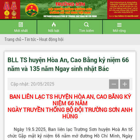
Mới nhất
Nổi bật
Tìm kiếm
Mở rộng
Trang chủ
-
Tin tức
-
Hoạt động hội
BLL TS huyện Hòa An, Cao Bằng kỷ niệm 66
năm và 135 năm Ngay sinh nhật Bác
Cập nhật: 20/05/2025
BAN LIÊN LẠC TS HUYỆN HÒA AN, CAO BẰNG KỶ
NIỆM 66 NĂM
NGÀY TRUYỀN THỐNG BỘ ĐỘI TRƯỜNG SƠN ANH
HÙNG
Ngày 19.5.2025, Ban liên lạc Trường Sơn huyện Hoà An tổ
chức Gặp mặt kỷ niệm 66 năm mở đường Hồ Chí Minh, Ngày