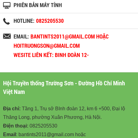
PHIÊN BẢN MÁY TÍNH
HOTLINE:
0825205530
EMAIL:
BANTINTS2011@GMAIL.COM HOẶC
HOITRUONGSON@GMAIL.COM
WESITE LIÊN KẾT: BINH ĐOÀN 12-
BINHDOAN12.VN
Hội Truyền thống Trường Sơn - Đường Hồ Chí Minh
Việt Nam
Địa chỉ:
Tầng 1, Trụ sở BInh đoàn 12, km 6 +500, Đại lộ
Thăng Long, phường Xuân Phương, Hà Nội.
Điện thoại:
0825205530
Email
: bantints2011@gmail.com hoặc