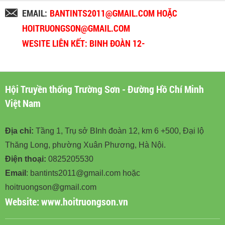
EMAIL:
BANTINTS2011@GMAIL.COM HOẶC
HOITRUONGSON@GMAIL.COM
WESITE LIÊN KẾT: BINH ĐOÀN 12-
BINHDOAN12.VN
Hội Truyền thống Trường Sơn - Đường Hồ Chí Minh
Việt Nam
Địa chỉ:
Tầng 1, Trụ sở BInh đoàn 12, km 6 +500, Đại lộ
Thăng Long, phường Xuân Phương, Hà Nội.
Điện thoại:
0825205530
Email
: bantints2011@gmail.com hoặc
hoitruongson@gmail.com
Website:
www.hoitruongson.vn