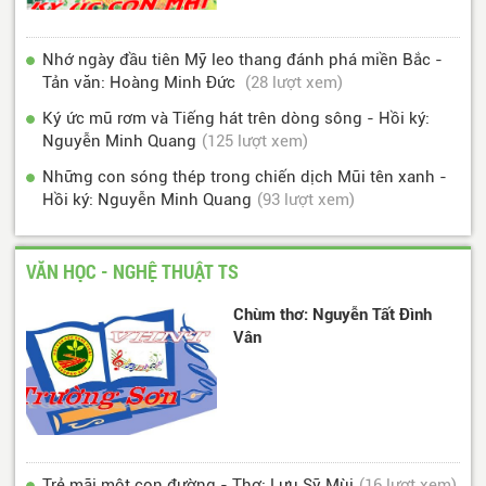
Nhớ ngày đầu tiên Mỹ leo thang đánh phá miền Bắc -
Tản văn: Hoàng Minh Đức
(28 lượt xem)
Ký ức mũ rơm và Tiếng hát trên dòng sông - Hồi ký:
Nguyễn Minh Quang
(125 lượt xem)
Những con sóng thép trong chiến dịch Mũi tên xanh -
Hồi ký: Nguyễn Minh Quang
(93 lượt xem)
VĂN HỌC - NGHỆ THUẬT TS
Chùm thơ: Nguyễn Tất Đình
Vân
Trẻ mãi một con đường - Thơ: Lưu Sỹ Mùi
(16 lượt xem)