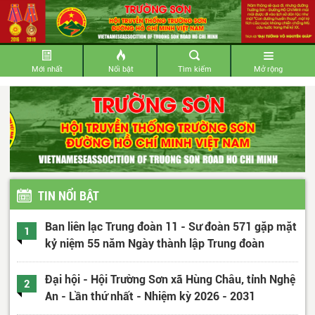
Mới nhất
Nổi bật
Tìm kiếm
Mở rộng
TIN NỔI BẬT
Ban liên lạc Trung đoàn 11 - Sư đoàn 571 gặp mặt
1
kỷ niệm 55 năm Ngày thành lập Trung đoàn
Đại hội - Hội Trường Sơn xã Hùng Châu, tỉnh Nghệ
2
An - Lần thứ nhất - Nhiệm kỳ 2026 - 2031