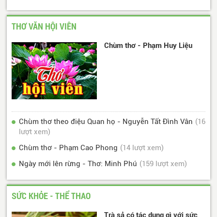
THƠ VĂN HỘI VIÊN
Chùm thơ - Phạm Huy Liệu
Chùm thơ theo điệu Quan họ - Nguyễn Tất Đình Vân
(16
lượt xem)
Chùm thơ - Phạm Cao Phong
(14 lượt xem)
Ngày mới lên rừng - Thơ: Minh Phú
(159 lượt xem)
SỨC KHỎE - THỂ THAO
Trà sả có tác dụng gì với sức