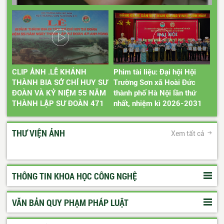
CLIP ẢNH .LỄ KHÁNH
Phim tài liệu: Đại hội Hội
THÀNH BIA SỞ CHỈ HUY SƯ
Trường Sơn xã Hoài Đức
ĐOÀN VÀ KỶ NIỆM 55 NĂM
thành phố Hà Nội lần thứ
THÀNH LẬP SƯ ĐOÀN 471
nhất, nhiệm kì 2026-2031
ANH HÙNG
THƯ VIỆN ẢNH
Xem tất cả
THÔNG TIN KHOA HỌC CÔNG NGHỆ
VĂN BẢN QUY PHẠM PHÁP LUẬT