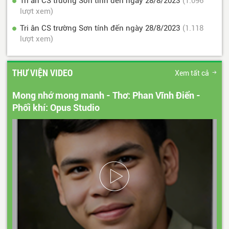
Tri ân CS trường Sơn tính đến ngày 28/8/2023
(1.096
lượt xem)
Tri ân CS trường Sơn tính đến ngày 28/8/2023
(1.118
lượt xem)
THƯ VIỆN VIDEO
Xem tất cả
Mong nhớ mong manh - Thơ: Phan Vĩnh Điển -
Phối khí: Opus Studio