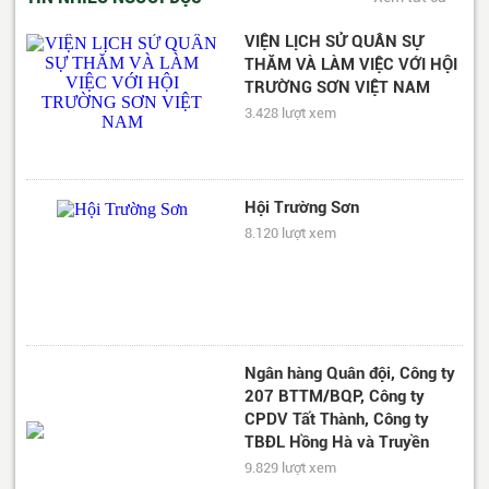
VIỆN LỊCH SỬ QUÂN SỰ
THĂM VÀ LÀM VIỆC VỚI HỘI
TRƯỜNG SƠN VIỆT NAM
3.428 lượt xem
Hội Trường Sơn
8.120 lượt xem
Ngân hàng Quân đội, Công ty
207 BTTM/BQP, Công ty
CPDV Tất Thành, Công ty
TBĐL Hồng Hà và Truyền
hình QPVN thăm Hội TSVN
9.829 lượt xem