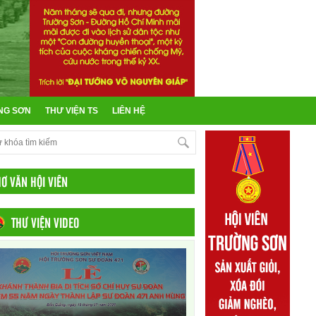
NG SƠN
THƯ VIỆN TS
LIÊN HỆ
HƠ VĂN HỘI VIÊN
THƯ VIỆN VIDEO