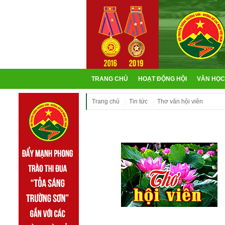
TRANG CHỦ
HOẠT ĐỘNG HỘI
VĂN HỌC
Trang chủ
Tin tức
Thơ văn hội viên