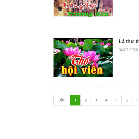
Lá thư t
30/07/2026
Đầu
1
2
3
4
5
6
7