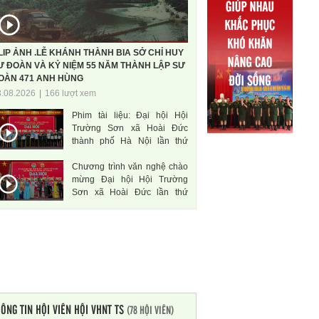
LIP ẢNH .LỄ KHÁNH THÀNH BIA SỞ CHỈ HUY
Ư ĐOÀN VÀ KỶ NIỆM 55 NĂM THÀNH LẬP SƯ
OÀN 471 ANH HÙNG
3.08.2026
|
166 lượt xem
Phim tài liệu: Đại hội Hội
Trường Sơn xã Hoài Đức
thành phố Hà Nội lần thứ
nhất, nhiệm kì 2026-2031
Chương trình văn nghệ chào
mừng Đại hội Hội Trường
Sơn xã Hoài Đức lần thứ
nhất, nhiệm kì 2026-2031
ÔNG TIN HỘI VIÊN HỘI VHNT TS
(78 HỘI VIÊN)