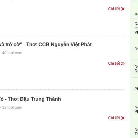
Chi tiết
H
D
ch
V
và trở cờ” - Thơ: CCB Nguyễn Việt Phát
N
-
40 lượt xem
Chi tiết
N
D
P
đỏ - Thơ: Đậu Trung Thành
N
-
33 lượt xem
P
Chi tiết
N
T