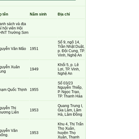
ọ tên
Năm sinh
Địa chỉ
anh sách và địa
ỉ hội viên Hội
HNT Trường Sơn
Số 9, ngõ 14,
Trần Nhật Duật,
guyễn Văn Mão
1951
p. Đội Cung, TP.
Vinh, Nghệ An
Khối 5, p. Lê
guyễn Xuân
1949
Lợi, TP. Vinh,
ung
Nghệ An
Số 03/23
Nguyễn Thiếp,
hạm Quốc Thịnh
1955
P. Ngọc Trạo,
TP. Thanh Háa
Quang Trung I,
guyễn Thị
1953
Gia Lâm, Lâm
hương Liên
Hà, Lâm Đồng
Khu 4, Thị Trấn
Thọ Xuân,
guyễn Văn
1953
huyện Thọ
hống.
Xuân, Thanh