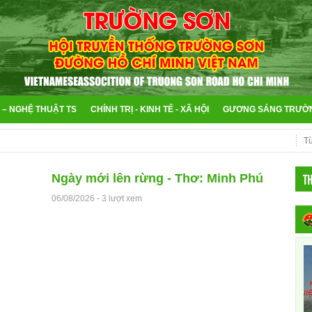
 – NGHỆ THUẬT TS
CHÍNH TRỊ - KINH TẾ - XÃ HỘI
GƯƠNG SÁNG TRƯỜ
T
Ngày mới lên rừng - Thơ: Minh Phú
06/08/2026
-
3 lượt xem