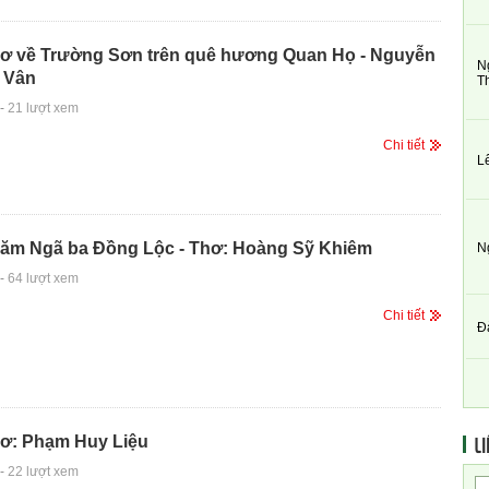
ơ về Trường Sơn trên quê hương Quan Họ - Nguyễn
N
h Vân
T
-
21 lượt xem
Chi tiết
L
thăm Ngã ba Đồng Lộc - Thơ: Hoàng Sỹ Khiêm
N
-
64 lượt xem
Chi tiết
Đ
LI
ơ: Phạm Huy Liệu
-
22 lượt xem