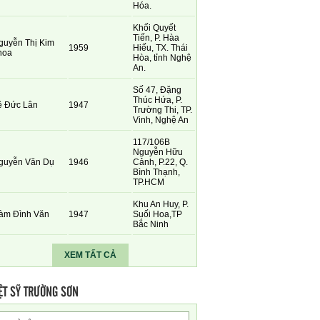
Hóa.
Khối Quyết
Tiến, P. Hàa
guyễn Thị Kim
1959
Hiếu, TX. Thái
hoa
Hòa, tỉnh Nghệ
An.
Số 47, Đặng
Thúc Hứa, P.
ê Đức Lân
1947
Trường Thi, TP.
Vinh, Nghệ An
117/106B
Nguyễn Hữu
guyễn Văn Dụ
1946
Cảnh, P.22, Q.
Bình Thạnh,
TP.HCM
Khu An Huy, P.
àm Đình Văn
1947
Suối Hoa,TP
Bắc Ninh
XEM TẤT CẢ
ỆT SỸ TRƯỜNG SƠN