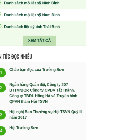
8.
Danh sách mộ liệt sỹ Ninh Bình
9.
Danh sách mộ liệt sỹ Nam Định
0.
Danh sách liệt sỹ tỉnh Thái Bình
XEM TẤT CẢ
N TỨC ĐỌC NHIỀU
Chào bạn đọc của Trường Sơn
1
Ngân hàng Quân đội, Công ty 207
2
BTTM/BQP, Công ty CPDV Tất Thành,
Công ty TBĐL Hồng Hà và Truyền hình
QPVN thăm Hội TSVN
Hội nghị Ban Thường vụ Hội TSVN Quý III
3
năm 2017
Hội Trường Sơn
4