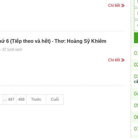
Chi tiết
hứ 6 (Tiếp theo và hết) - Thơ: Hoàng Sỹ Khiêm
-
37 lượt xem
0
Chi tiết
0
0
c
0
...
487
488
Trước
Cuối
0
0
0