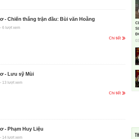
 - Chiến thắng trận đầu: Bùi văn Hoằng
C
-
6 lượt xem
S
Đ
Chi tiết
0
ơ - Lưu sỹ Mùi
-
13 lượt xem
Chi tiết
ơ - Phạm Huy Liệu
TH
-
14 lượt xem