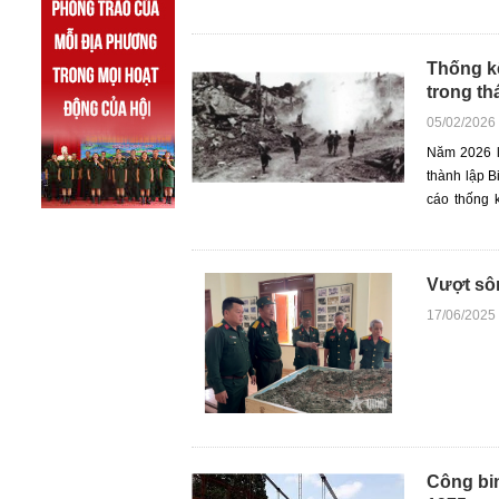
Thống k
trong th
05/02/2026
Năm 2026 
thành lập B
cáo thống 
TNXP- Binh 
Vượt sô
17/06/2025
Công bi