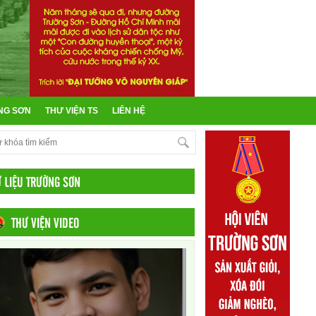
NG SƠN
THƯ VIỆN TS
LIÊN HỆ
Ư LIỆU TRƯỜNG SƠN
THƯ VIỆN VIDEO