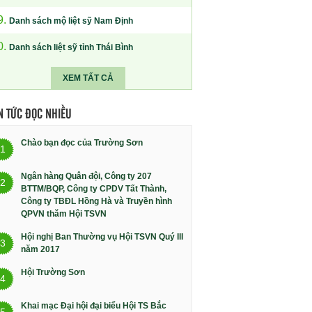
9.
Danh sách mộ liệt sỹ Nam Định
0.
Danh sách liệt sỹ tỉnh Thái Bình
XEM TẤT CẢ
N TỨC ĐỌC NHIỀU
Chào bạn đọc của Trường Sơn
1
Ngân hàng Quân đội, Công ty 207
2
BTTM/BQP, Công ty CPDV Tất Thành,
Công ty TBĐL Hồng Hà và Truyền hình
QPVN thăm Hội TSVN
Hội nghị Ban Thường vụ Hội TSVN Quý III
3
năm 2017
Hội Trường Sơn
4
Khai mạc Đại hội đại biểu Hội TS Bắc
5