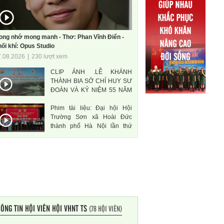
ong nhớ mong manh - Thơ: Phan Vĩnh Điển -
ối khí: Opus Studio
7.08.2026
|
230 lượt xem
CLIP ẢNH .LỄ KHÁNH
THÀNH BIA SỞ CHỈ HUY SƯ
ĐOÀN VÀ KỶ NIỆM 55 NĂM
THÀNH LẬP SƯ ĐOÀN 471
Phim tài liệu: Đại hội Hội
ANH HÙNG
Trường Sơn xã Hoài Đức
thành phố Hà Nội lần thứ
nhất, nhiệm kì 2026-2031
ÔNG TIN HỘI VIÊN HỘI VHNT TS
(78 HỘI VIÊN)