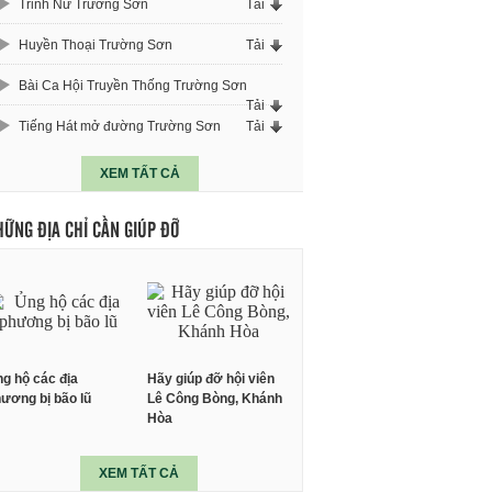
Trinh Nữ Trường Sơn
Tải
Huyền Thoại Trường Sơn
Tải
Bài Ca Hội Truyền Thống Trường Sơn
Tải
Tiếng Hát mở đường Trường Sơn
Tải
XEM TẤT CẢ
HỮNG ĐỊA CHỈ CẦN GIÚP ĐỠ
g hộ các địa
Hãy giúp đỡ hội viên
ương bị bão lũ
Lê Công Bòng, Khánh
Hòa
XEM TẤT CẢ