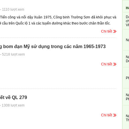
H
-
1110 lượt xem
D
 Tiến công và nổi dậy Xuân 1975, Công binh Trường Sơn đã khôi phục và
ch
 cầu trên Quốc lộ 1 và các tuyến đường khác theo bước chân thần tốc.
V
Chi tiết
N
g bom đạn Mỹ sử dụng trong các năm 1965-1973
-
5218 lượt xem
N
D
Chi tiết
P
N
biết về QL 279
P
-
1308 lượt xem
Chi tiết
N
T