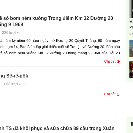
ê số bom ném xuống Trọng điểm Km 32 Đường 20
M
áng 9-1968
Ph
-
236 lượt xem
0
là năm kỷ niệm 60 năm ngày mở Đường 20 Quyết Thắng, 60 năm ngày
inh trạm 14, Ban Biên tập giới thiệu một số Tư liệu về Đường 20. Bản báo
kê số bom ném xuống Km 32 đường 20 trong tháng 9-1968 của Đội 23
trạm 14.
Chi tiết
ng Sê-rê-pốk
-
1088 lượt xem
Chi tiết
TH
nh TS đã khôi phục và sửa chữa 89 cầu trong Xuân