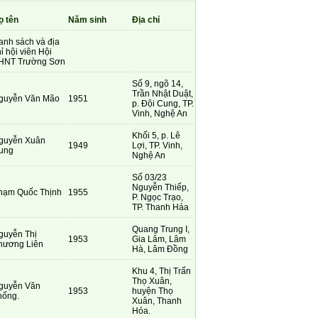
ọ tên
Năm sinh
Địa chỉ
anh sách và địa
ỉ hội viên Hội
HNT Trường Sơn
Số 9, ngõ 14,
Trần Nhật Duật,
guyễn Văn Mão
1951
p. Đội Cung, TP.
Vinh, Nghệ An
Khối 5, p. Lê
guyễn Xuân
1949
Lợi, TP. Vinh,
ung
Nghệ An
Số 03/23
Nguyễn Thiếp,
hạm Quốc Thịnh
1955
P. Ngọc Trạo,
TP. Thanh Háa
Quang Trung I,
guyễn Thị
1953
Gia Lâm, Lâm
hương Liên
Hà, Lâm Đồng
Khu 4, Thị Trấn
Thọ Xuân,
guyễn Văn
1953
huyện Thọ
hống.
Xuân, Thanh
Hóa.