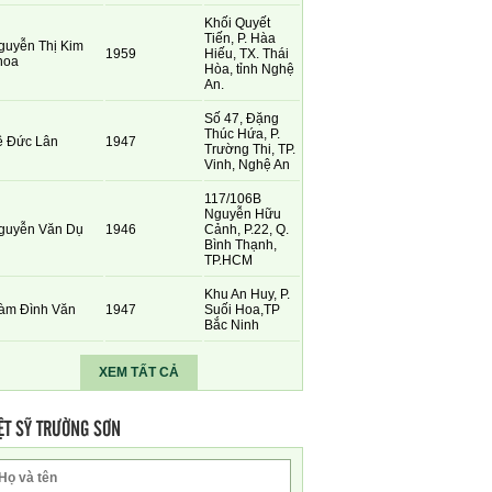
Khối Quyết
Tiến, P. Hàa
guyễn Thị Kim
1959
Hiếu, TX. Thái
hoa
Hòa, tỉnh Nghệ
An.
Số 47, Đặng
Thúc Hứa, P.
ê Đức Lân
1947
Trường Thi, TP.
Vinh, Nghệ An
117/106B
Nguyễn Hữu
guyễn Văn Dụ
1946
Cảnh, P.22, Q.
Bình Thạnh,
TP.HCM
Khu An Huy, P.
àm Đình Văn
1947
Suối Hoa,TP
Bắc Ninh
XEM TẤT CẢ
ỆT SỸ TRƯỜNG SƠN