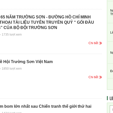
N
T
 65 NĂM TRƯỜNG SƠN - ĐƯỜNG HỒ CHÍ MINH
THOẠI TÀI LIỆU TUYÊN TRUYỀN QUÝ “ GỐI ĐẦU
” CỦA BỘ ĐỘI TRƯỜNG SƠN
L
-
1735 lượt xem
Chi tiết
N
về Hội Trường Sơn Việt Nam
-
1850 lượt xem
Đ
Chi tiết
LI
 bom lớn nhất sau Chiến tranh thế giới thứ hai