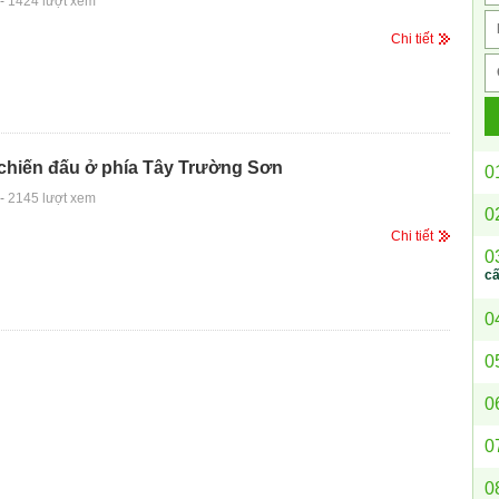
-
1424 lượt xem
Chi tiết
 chiến đấu ở phía Tây Trường Sơn
0
-
2145 lượt xem
0
Chi tiết
0
c
0
0
0
0
0