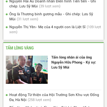
Nguyễn Hải Âu Doanh nhân Điển hình Tiên tiến - Ghi
chép: Lưu Sỹ Mùi
(39 lượt xem)
Ông là Thương binh gương mẫu - Ghi chép: Lưu Sỹ
Mùi
(31 lượt xem)
Nguyễn Thị Yên- Mẹ của 4 người con là Liệt Sĩ
(109 lượt
xem)
TẤM LÒNG VÀNG
Tấm lòng nhân ái của ông
Nguyễn Hữu Phong - Ký sự:
Lưu Sỹ Mùi
Hoạt động Từ thiện của Hội Trường Sơn Khu vực Đống
Đa, Hà Nội
(258 lượt xem)