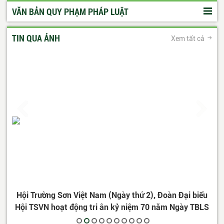
VĂN BẢN QUY PHẠM PHÁP LUẬT
TIN QUA ẢNH
Xem tất cả
iểu
Đại hội Chiến sỹ lái xe Trường Sơn huyện Quỳnh Phụ -
N
BLS
Thái Bình
CP