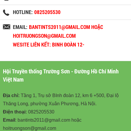
HOTLINE:
0825205530
EMAIL:
BANTINTS2011@GMAIL.COM HOẶC
HOITRUONGSON@GMAIL.COM
WESITE LIÊN KẾT: BINH ĐOÀN 12-
BINHDOAN12.VN
Hội Truyền thống Trường Sơn - Đường Hồ Chí Minh
Việt Nam
Địa chỉ:
Tầng 1, Trụ sở BInh đoàn 12, km 6 +500, Đại lộ
Thăng Long, phường Xuân Phương, Hà Nội.
Điện thoại:
0825205530
Email
: bantints2011@gmail.com hoặc
hoitruongson@gmail.com