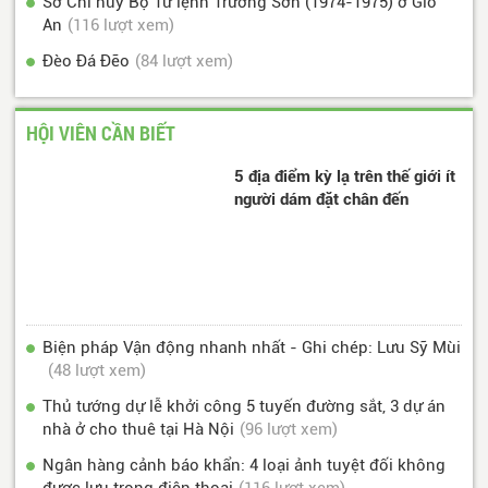
Sở Chỉ huy Bộ Tư lệnh Trường Sơn (1974-1975) ở Gio
An
(116 lượt xem)
Đèo Đá Đẽo
(84 lượt xem)
HỘI VIÊN CẦN BIẾT
5 địa điểm kỳ lạ trên thế giới ít
người dám đặt chân đến
Biện pháp Vận động nhanh nhất - Ghi chép: Lưu Sỹ Mùi
(48 lượt xem)
Thủ tướng dự lễ khởi công 5 tuyến đường sắt, 3 dự án
nhà ở cho thuê tại Hà Nội
(96 lượt xem)
Ngân hàng cảnh báo khẩn: 4 loại ảnh tuyệt đối không
được lưu trong điện thoại
(116 lượt xem)