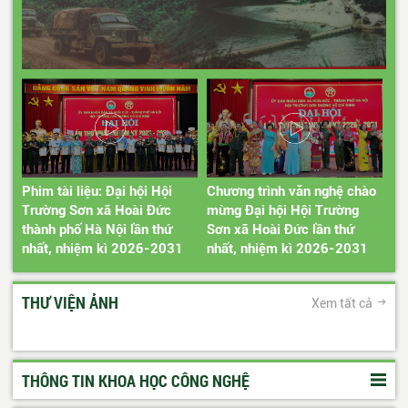
Phim tài liệu: Đại hội Hội
Chương trình văn nghệ chào
Trường Sơn xã Hoài Đức
mừng Đại hội Hội Trường
thành phố Hà Nội lần thứ
Sơn xã Hoài Đức lần thứ
nhất, nhiệm kì 2026-2031
nhất, nhiệm kì 2026-2031
THƯ VIỆN ẢNH
Xem tất cả
THÔNG TIN KHOA HỌC CÔNG NGHỆ