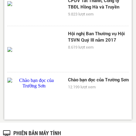
CPDV Tất Thành, Công ty
TBĐL Hồng Hà và Truyền
hình QPVN thăm Hội TSVN
9.823 lượt xem
Hội nghị Ban Thường vụ Hội
TSVN Quý III năm 2017
8.619 lượt xem
Chào bạn đọc của Trường Sơn
12.199 lượt xem
PHIÊN BẢN MÁY TÍNH