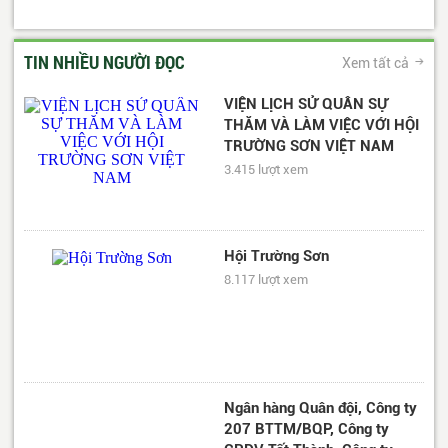
TIN NHIỀU NGƯỜI ĐỌC
Xem tất cả
VIỆN LỊCH SỬ QUÂN SỰ
THĂM VÀ LÀM VIỆC VỚI HỘI
TRƯỜNG SƠN VIỆT NAM
3.415 lượt xem
Hội Trường Sơn
8.117 lượt xem
Ngân hàng Quân đội, Công ty
207 BTTM/BQP, Công ty