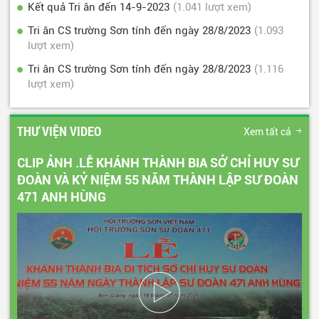
Kết quả Tri ân đến 14-9-2023
(1.041 lượt xem)
Tri ân CS trường Sơn tính đến ngày 28/8/2023
(1.093
lượt xem)
Tri ân CS trường Sơn tính đến ngày 28/8/2023
(1.116
lượt xem)
THƯ VIỆN VIDEO
Xem tất cả
CLIP ẢNH .LỄ KHÁNH THÀNH BIA SỞ CHỈ HUY SƯ
ĐOÀN VÀ KỶ NIỆM 55 NĂM THÀNH LẬP SƯ ĐOÀN
471 ANH HÙNG