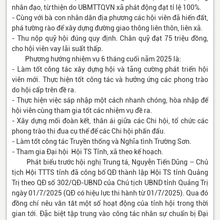
nhân đạo, từ thiện do UBMTTQVN xã phát động đạt tỉ lệ 100%.
- Cùng với bà con nhân dân địa phương các hội viên đã hiến đất,
phá tường rào để xây dựng đường giao thông liên thôn, liên xã.
- Thu nộp quỹ hội đúng quy định. Chân quỹ đạt 75 triệu đồng,
cho hội viên vay lãi suất thấp.
Phương hướng nhiệm vụ 6 tháng cuối năm 2025 là:
- Làm tốt công tác xây dựng hội và tăng cường phát triển hội
viên mới. Thực hiện tốt công tác và hưởng ứng các phong trào
do hội cấp trên đề ra.
- Thực hiện việc sáp nhập một cách nhanh chóng, hòa nhập để
hội viên cùng tham gia tốt các nhiệm vụ đề ra.
- Xây dựng mối đoàn kết, thân ái giữa các Chi hội, tổ chức các
phong trào thi đua cụ thể để các Chi hội phấn đấu.
- Làm tốt công tác Truyền thống và Nghĩa tình Trường Sơn.
- Tham gia Đại hội Hội TS Tỉnh, xã theo kế hoạch.
Phát biểu trước hội nghị Trung tá, Nguyễn Tiến Dũng – Chủ
tịch Hội TTTS tỉnh đã công bố QĐ thành lập Hội TS tỉnh Quảng
Trị theo QĐ số 302/QĐ-UBND của Chủ tịch UBND tỉnh Quảng Trị
ngày 01/7/2025 (QĐ có hiệu lực thi hành từ 01/7/2025). Qua đó
đồng chí nêu vắn tắt một số hoạt động của tỉnh hội trong thời
gian tới. Đặc biệt tập trung vào công tác nhân sự chuẩn bị Đại