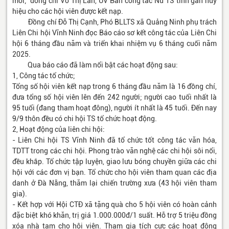
mới; đồng chí Võ Thị Lan, UV Ban công tác Nữ TS tỉnh gắn huy
hiệu cho các hội viên được kết nạp.
Đồng chí Đỗ Thị Cạnh, Phó BLLTS xã Quảng Ninh phụ trách
Liên Chi hội Vĩnh Ninh đọc Báo cáo sơ kết công tác của Liên Chi
hội 6 tháng đầu năm và triển khai nhiệm vụ 6 tháng cuối năm
2025.
Qua báo cáo đã làm nổi bật các hoạt động sau:
1, Công tác tổ chức;
Tổng số hội viên kết nạp trong 6 tháng đầu năm là 16 đồng chí,
đưa tổng số hội viên lên đến 242 người; người cao tuổi nhất là
95 tuổi (đang tham hoạt đông), người ít nhất là 45 tuổi. Đến nay
9/9 thôn đều có chi hội TS tổ chức hoạt động.
2, Hoạt động của liên chi hội:
- Liên Chi hội TS Vĩnh Ninh đã tổ chức tốt công tác văn hóa,
TDTT trong các chi hội. Phong trào văn nghệ các chi hội sôi nổi,
đều khắp. Tổ chức tập luyện, giao lưu bóng chuyền giữa các chi
hội với các đơn vị bạn. Tổ chức cho hội viên tham quan các địa
danh ở Đà Nẵng, thăm lại chiến trường xưa (43 hội viên tham
gia).
- Kết hợp với Hội CTĐ xã tặng quà cho 5 hội viên có hoàn cảnh
đặc biệt khó khăn, trị giá 1.000.000đ/1 suất. Hỗ trợ 5 triệu đồng
xóa nhà tạm cho hội viên. Tham gia tích cực các hoạt động