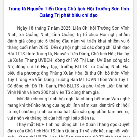
Trung tá Nguyễn Tiến Dũng Chủ tịch Hội Trường Sơn tỉnh
Quảng Trị phát biểu chỉ đạo
Ngày 18 tháng 7 năm 2025, Liên Chi hội Trường Sơn Vĩnh
Ninh, xã Quảng Ninh, tỉnh Quảng Trị tổ chức Hội nghị nhằm
đánh giá công tác 6 tháng đầu năm và triển khai nhiệm vụ 6
tháng cuối năm 2025. Đến dự hội nghị có các đồng chí lãnh đạo
Hội TTTS tỉnh: Trung tá, Nguyễn Tiến Dũng, Chủ tịch Hội; Đại úy,
Lê Xuân Thắng UVBCH; đồng chí Võ Thị Lan, UV Ban công tác
Nữ; đồng chí Lê Huy Tập, Trưởng BLLTS xã Quảng Ninh. Đại
biểu địa phương: ông Phùng Xuân Hòa, Bí thư Chi bộ thôn Vĩnh
Tuy 1; ông Hà Văn Dũng, Trưởng Ban MTTQVN Thôn Vĩnh Tuy 1.
Có đồng chí Đỗ Thị Cạnh, Phó BLLTS xã phụ trách Liên Chi hội
Vĩnh Ninh và hơn 200 hội viên TS cùng tham gia.
Mở đầu chương trình hội nghị là những tiết mục Văn nghệ
mang khí thế hào hùng của người lính năm xưa, đến từ 9 chi hội,
là một chương trình ca múa hát đặc sắc góp phần làm nên sự
vui nhộn và thắng lợi của hội nghị sắp diễn ra.
Thay mặt BCH tỉnh hội đồng chí Lê Xuân Thắng đọc Quyết
định của Chủ tịch Hội TS tỉnh Quảng Trị về việc kết nạp hội viên