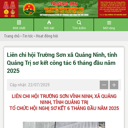
Mới nhất
Nổi bật
Tìm kiếm
Mở rộng
Trang chủ
-
Tin tức
-
Hoạt động hội
Liên chi hội Trường Sơn xã Quảng Ninh, tỉnh
Quảng Trị sơ kết công tác 6 tháng đầu năm
2025
Cập nhật: 22/07/2025
LIÊN CHI HỘI TRƯỜNG SƠN VĨNH NINH, XÃ QUẢNG
NINH, TỈNH QUẢNG TRỊ
TỔ CHỨC HỘI NGHỊ SƠ KẾT 6 THÁNG ĐẦU NĂM 2025