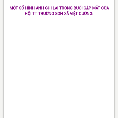
MỘT SỐ HÌNH ẢNH GHI LẠI TRONG BUỔI GẶP MẶT CỦA
HỘI TT TRƯỜNG SƠN XÃ VIỆT CƯỜNG: