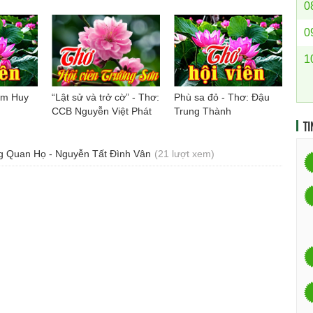
0
0
1
ạm Huy
“Lật sử và trở cờ” - Thơ:
Phù sa đỏ - Thơ: Đậu
CCB Nguyễn Việt Phát
Trung Thành
TI
g Quan Họ - Nguyễn Tất Đình Vân
(21 lượt xem)