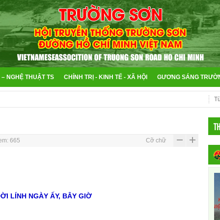
 – NGHỆ THUẬT TS
CHÍNH TRỊ - KINH TẾ - XÃ HỘI
GƯƠNG SÁNG TRƯỜ
T
em: 665
Cỡ chữ
ỜI LÍNH NGÀY ẤY, BÂY GIỜ