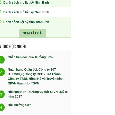
8.
Danh sách mộ liệt sỹ Ninh Bình
9.
Danh sách mộ liệt sỹ Nam Định
0.
Danh sách liệt sỹ tỉnh Thái Bình
XEM TẤT CẢ
N TỨC ĐỌC NHIỀU
Chào bạn đọc của Trường Sơn
1
Ngân hàng Quân đội, Công ty 207
2
BTTM/BQP, Công ty CPDV Tất Thành,
Công ty TBĐL Hồng Hà và Truyền hình
QPVN thăm Hội TSVN
Hội nghị Ban Thường vụ Hội TSVN Quý III
3
năm 2017
Hội Trường Sơn
4