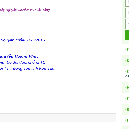
Tây Nguyên vui niềm vui cuộc sống...
 Nguyên chiều 16/5/2016
0
Nguyễn Hoàng Phúc
0
ên bộ đội đường ống TS
hội TT trường sơn tỉnh Kon Tum
0
c
0
--------------------
0
0
0