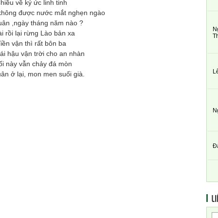
hiều về ký ức linh tinh
không được nước mắt nghẹn ngào
uân ,ngày tháng năm nào ?
N
i rồi lại rừng Lào bản xa
T
iền vận thì rất bôn ba
ái hậu vận trời cho an nhàn
ối này vẫn chảy đá mòn
L
ân ở lại, mon men suối già.
N
Đ
LI