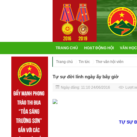
TRANG CHỦ
HOẠT ĐỘNG HỘI
VĂN HỌC
Trang chủ
Tin tức
Thơ văn hội viên
Tự sự đời lính ngày ấy bây giờ
Ngày đăng: 11:10 24/06/2016
Lượt x
TỰ SỰ Đ