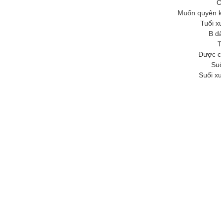
C
Muốn quyên 
Tuổi x
B dà
T
Được c
Su
Suối xu