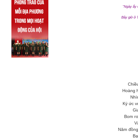
"Ngày ấy 
Bây giờ ở 
Chiề
Hoàng hô
Nhìn
Ký ức v
Gi
Bom rơ
Và
Năm đồng 
Bạ