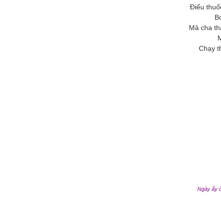
Điếu thuố
B
Mả cha t
Chạy th
Ngày ấy ở