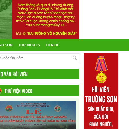
NG SƠN
THƯ VIỆN TS
LIÊN HỆ
HƠ VĂN HỘI VIÊN
THƯ VIỆN VIDEO