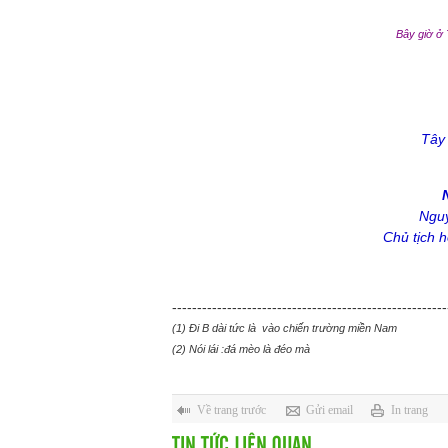
Bây giờ ở 
Tây
Nguy
Chủ tịch 
-------------------------------------------------------
(1) Đi B dài tức là vào chiến trường miền Nam
(2) Nói lái :đá mèo là đéo mà
Về trang trước
Gửi email
In trang
TIN TỨC LIÊN QUAN