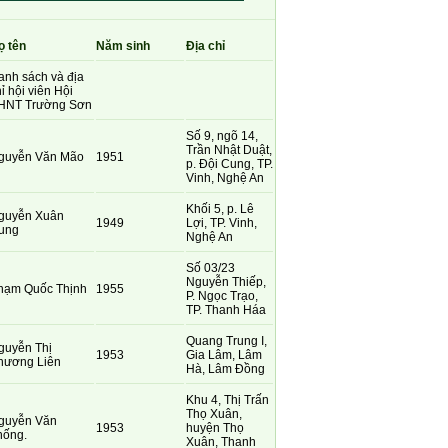
ọ tên
Năm sinh
Địa chỉ
anh sách và địa
ỉ hội viên Hội
HNT Trường Sơn
Số 9, ngõ 14,
Trần Nhật Duật,
guyễn Văn Mão
1951
p. Đội Cung, TP.
Vinh, Nghệ An
Khối 5, p. Lê
guyễn Xuân
1949
Lợi, TP. Vinh,
ung
Nghệ An
Số 03/23
Nguyễn Thiếp,
hạm Quốc Thịnh
1955
P. Ngọc Trạo,
TP. Thanh Háa
Quang Trung I,
guyễn Thị
1953
Gia Lâm, Lâm
hương Liên
Hà, Lâm Đồng
Khu 4, Thị Trấn
Thọ Xuân,
guyễn Văn
1953
huyện Thọ
hống.
Xuân, Thanh