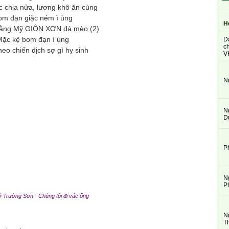
c chia nửa, lương khô ăn cùng
om đạn giặc ném ì ùng
H
hằng Mỹ GIÔN XƠN đá mèo (2)
Mặc kệ bom đạn ì ùng
D
ch
eo chiến dịch sợ gì hy sinh
V
N
N
D
P
N
P
 Trường Sơn - Chúng tôi đi vác ống
N
T