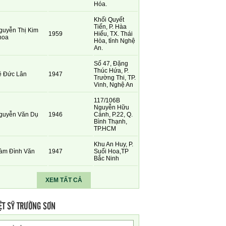
Hóa.
Khối Quyết
Tiến, P. Hàa
guyễn Thị Kim
1959
Hiếu, TX. Thái
hoa
Hòa, tỉnh Nghệ
An.
Số 47, Đặng
Thúc Hứa, P.
ê Đức Lân
1947
Trường Thi, TP.
Vinh, Nghệ An
117/106B
Nguyễn Hữu
guyễn Văn Dụ
1946
Cảnh, P.22, Q.
Bình Thạnh,
TP.HCM
Khu An Huy, P.
àm Đình Văn
1947
Suối Hoa,TP
Bắc Ninh
XEM TẤT CẢ
ỆT SỸ TRƯỜNG SƠN