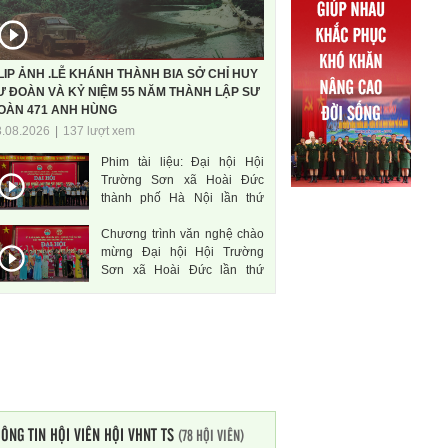
LIP ẢNH .LỄ KHÁNH THÀNH BIA SỞ CHỈ HUY
Ư ĐOÀN VÀ KỶ NIỆM 55 NĂM THÀNH LẬP SƯ
OÀN 471 ANH HÙNG
3.08.2026
|
137 lượt xem
Phim tài liệu: Đại hội Hội
Trường Sơn xã Hoài Đức
thành phố Hà Nội lần thứ
nhất, nhiệm kì 2026-2031
Chương trình văn nghệ chào
mừng Đại hội Hội Trường
Sơn xã Hoài Đức lần thứ
nhất, nhiệm kì 2026-2031
ÔNG TIN HỘI VIÊN HỘI VHNT TS
(78 HỘI VIÊN)