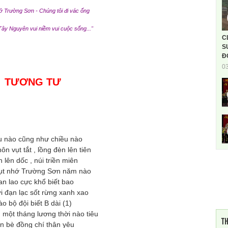
ở Trường Sơn - Chúng tôi đi vác ống
Tây Nguyên vui niềm vui cuộc sống..."
C
S
Đ
0
TƯƠNG TƯ
u nào cũng như chiều nào
n vụt tắt , lồng đèn lên tiên
 lên dốc , núi triền miên
ụt nhớ Trường Sơn năm nào
an lao cực khổ biết bao
i đạn lạc sốt rừng xanh xao
o bộ đội biết B dài (1)
một tháng lương thời nào tiêu
TH
n bè đồng chí thân yêu