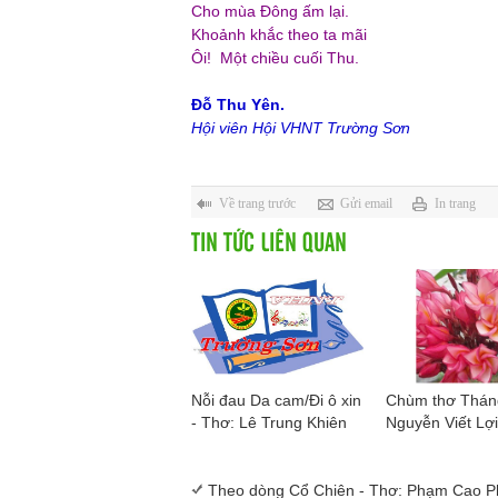
Cho mùa Đông ấm lại.
Khoảnh khắc theo ta mãi
Ôi! Một chiều cuối Thu.
Đỗ Thu Yên.
Hội viên Hội VHNT Trường Sơn
Về trang trước
Gửi email
In trang
TIN TỨC LIÊN QUAN
Nỗi đau Da cam/Đi ô xin
Chùm thơ Tháng
- Thơ: Lê Trung Khiên
Nguyễn Viết Lợi
Theo dòng Cổ Chiên - Thơ: Phạm Cao 