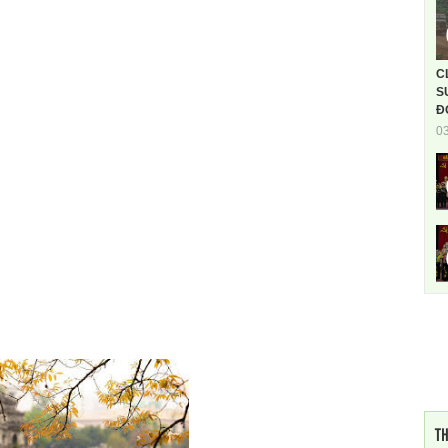
C
S
Đ
0
TH