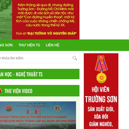
NG SƠN
THƯ VIỆN TS
LIÊN HỆ
ĂN HỌC - NGHỆ THUẬT TS
THƯ VIỆN VIDEO