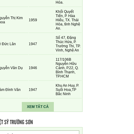
Hóa.
Khối Quyết
Tiến, P. Hàa
guyễn Thị Kim
1959
Hiếu, TX. Thái
hoa
Hòa, tỉnh Nghệ
An.
Số 47, Đặng
Thúc Hứa, P.
ê Đức Lân
1947
Trường Thi, TP.
Vinh, Nghệ An
117/106B
Nguyễn Hữu
guyễn Văn Dụ
1946
Cảnh, P.22, Q.
Bình Thạnh,
TP.HCM
Khu An Huy, P.
àm Đình Văn
1947
Suối Hoa,TP
Bắc Ninh
XEM TẤT CẢ
ỆT SỸ TRƯỜNG SƠN