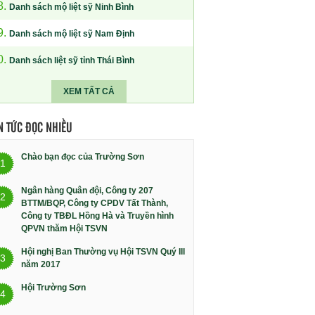
8.
Danh sách mộ liệt sỹ Ninh Bình
9.
Danh sách mộ liệt sỹ Nam Định
0.
Danh sách liệt sỹ tỉnh Thái Bình
XEM TẤT CẢ
N TỨC ĐỌC NHIỀU
Chào bạn đọc của Trường Sơn
1
Ngân hàng Quân đội, Công ty 207
2
BTTM/BQP, Công ty CPDV Tất Thành,
Công ty TBĐL Hồng Hà và Truyền hình
QPVN thăm Hội TSVN
Hội nghị Ban Thường vụ Hội TSVN Quý III
3
năm 2017
Hội Trường Sơn
4