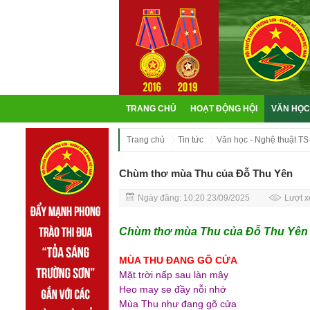
TRANG CHỦ
HOẠT ĐỘNG HỘI
VĂN HỌC
Trang chủ
Tin tức
Văn học - Nghệ thuật TS
Chùm thơ mùa Thu của Đỗ Thu Yên
Ngày đăng: 10:20 23/09/2025
Lượt x
Chùm thơ mùa Thu của Đỗ Thu Yên
MÙA THU ĐANG GÕ CỬA
Mặt trời nấp sau làn mây
Heo may se đầy nỗi nhớ
Mùa Thu như đang gõ cửa