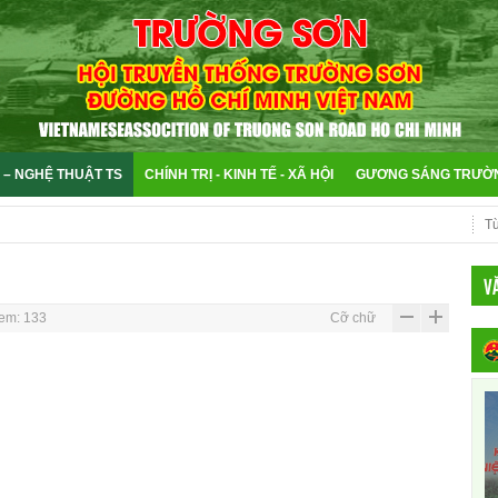
 – NGHỆ THUẬT TS
CHÍNH TRỊ - KINH TẾ - XÃ HỘI
GƯƠNG SÁNG TRƯỜ
V
em: 133
Cỡ chữ