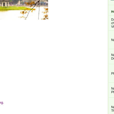
H
D
ch
V
N
N
D
P
N
P
ng.
N
T