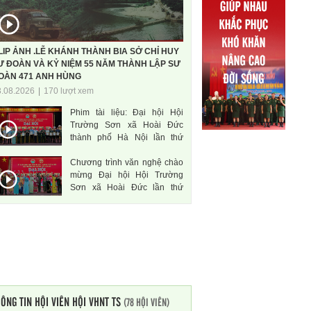
LIP ẢNH .LỄ KHÁNH THÀNH BIA SỞ CHỈ HUY
Ư ĐOÀN VÀ KỶ NIỆM 55 NĂM THÀNH LẬP SƯ
OÀN 471 ANH HÙNG
3.08.2026
|
170 lượt xem
Phim tài liệu: Đại hội Hội
Trường Sơn xã Hoài Đức
thành phố Hà Nội lần thứ
nhất, nhiệm kì 2026-2031
Chương trình văn nghệ chào
mừng Đại hội Hội Trường
Sơn xã Hoài Đức lần thứ
nhất, nhiệm kì 2026-2031
ÔNG TIN HỘI VIÊN HỘI VHNT TS
(78 HỘI VIÊN)