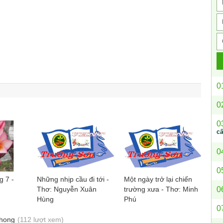
0
0
0
c
0
0
 7 -
Những nhịp cầu đi tới -
Một ngày trở lại chiến
0
Thơ: Nguyễn Xuân
trường xưa - Thơ: Minh
Hùng
Phú
0
Phong
(112 lượt xem)