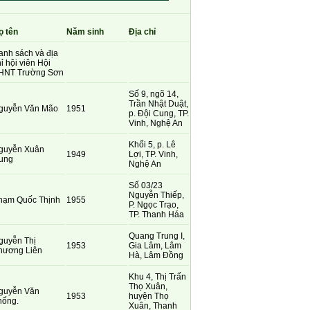
ọ tên
Năm sinh
Địa chỉ
anh sách và địa
ỉ hội viên Hội
HNT Trường Sơn
Số 9, ngõ 14,
Trần Nhật Duật,
guyễn Văn Mão
1951
p. Đội Cung, TP.
Vinh, Nghệ An
Khối 5, p. Lê
guyễn Xuân
1949
Lợi, TP. Vinh,
ung
Nghệ An
Số 03/23
Nguyễn Thiếp,
hạm Quốc Thịnh
1955
P. Ngọc Trạo,
TP. Thanh Háa
Quang Trung I,
guyễn Thị
1953
Gia Lâm, Lâm
hương Liên
Hà, Lâm Đồng
Khu 4, Thị Trấn
Thọ Xuân,
guyễn Văn
1953
huyện Thọ
hống.
Xuân, Thanh