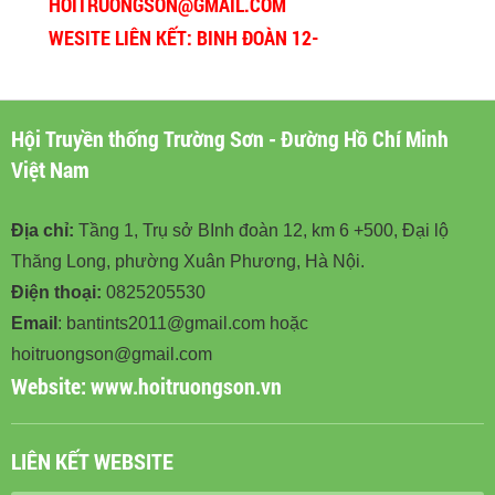
HOITRUONGSON@GMAIL.COM
WESITE LIÊN KẾT: BINH ĐOÀN 12-
BINHDOAN12.VN
Hội Truyền thống Trường Sơn - Đường Hồ Chí Minh
Việt Nam
Địa chỉ:
Tầng 1, Trụ sở BInh đoàn 12, km 6 +500, Đại lộ
Thăng Long, phường Xuân Phương, Hà Nội.
Điện thoại:
0825205530
Email
: bantints2011@gmail.com hoặc
hoitruongson@gmail.com
Website:
www.hoitruongson.vn
LIÊN KẾT WEBSITE