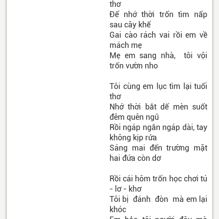
thơ
Để nhớ thời trốn tìm nấp
sau cây khế
Gai cào rách vai rồi em về
mách mẹ
Mẹ em sang nhà, tôi vội
trốn vườn nho
Tôi cùng em lục tìm lại tuổi
thơ
Nhớ thời bắt dế mèn suốt
đêm quên ngủ
Rồi ngáp ngắn ngáp dài, tay
không kịp rửa
Sáng mai đến trường mặt
hai đứa còn dơ
Rồi cái hôm trốn học chơi tú
- lơ - khơ
Tôi bị đánh đòn mà em lại
khóc