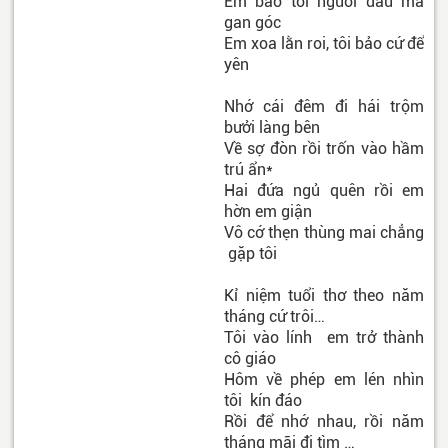
Em bảo tôi người đâu mà
gan góc
Em xoa lằn roi, tôi bảo cứ để
yên
Nhớ cái đêm đi hái trộm
bưởi làng bên
Về sợ đòn rồi trốn vào hầm
trú ẩn*
Hai đứa ngủ quên rồi em
hờn em giận
Vô cớ thẹn thùng mai chẳng
gặp tôi
Kỉ niệm tuổi thơ theo năm
tháng cứ trôi…
Tôi vào lính em trở thành
cô giáo
Hôm về phép em lén nhìn
tôi kín đáo
Rồi để nhớ nhau, rồi năm
tháng mãi đi tìm …