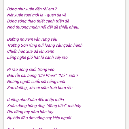
Dờng như xuân đến rồi em ?
Nét xuân tươi mới lạ - quen ùa về
Dòng sông thao thiết canh triền đê
Nhớ thương muôn nối dãi dề thiếu nhau.
Đường như em vẫn rừng sâu
Trường Sơn rừng núi loang câu quân hành
Chiến hào xưa đã lên xanh
Lắng nghe gió hát lá cành cây reo
Rì rào dòng suối trong veo
Đâu rồi cái bóng "Chí Phèo" "Nở " xưa ?
Những người cuốc sới nắng mưa
San đường , xẻ núi sớm trưa bom rền
dường như Xuân đến khắp miền
Xuân đang bừng ửng "đồng tiền" má hây
Díu dăng tay nắm bàn tay
Nụ hôn đầu ấm nồng say kiếp người