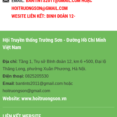
EMAIL:
BANTINTS2011@GMAIL.COM HOẶC
HOITRUONGSON@GMAIL.COM
WESITE LIÊN KẾT: BINH ĐOÀN 12-
BINHDOAN12.VN
Hội Truyền thống Trường Sơn - Đường Hồ Chí Minh
Việt Nam
Địa chỉ:
Tầng 1, Trụ sở BInh đoàn 12, km 6 +500, Đại lộ
Thăng Long, phường Xuân Phương, Hà Nội.
Điện thoại:
0825205530
Email
: bantints2011@gmail.com hoặc
hoitruongson@gmail.com
Website:
www.hoitruongson.vn
LIÊN KẾT WEBSITE