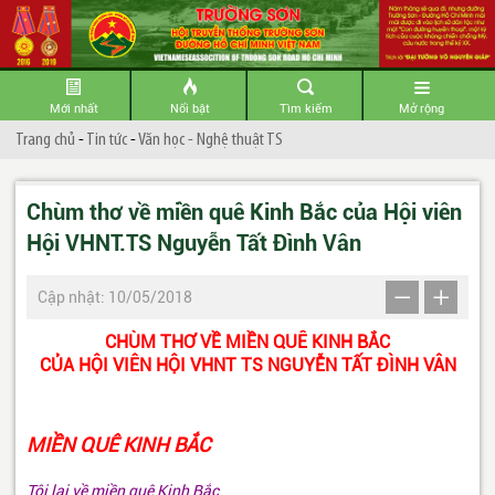
Mới nhất
Nổi bật
Tìm kiếm
Mở rộng
Trang chủ
-
Tin tức
-
Văn học - Nghệ thuật TS
Chùm thơ về miền quê Kinh Bắc của Hội viên
Hội VHNT.TS Nguyễn Tất Đình Vân
Cập nhật: 10/05/2018
CHÙM THƠ VỀ MIỀN QUÊ KINH BẮC
CỦA HỘI VIÊN HỘI VHNT TS NGUYỄN TẤT ĐÌNH VÂN
MIỀN QUÊ KINH BẮC
Tôi lại về miền quê Kinh Bắc