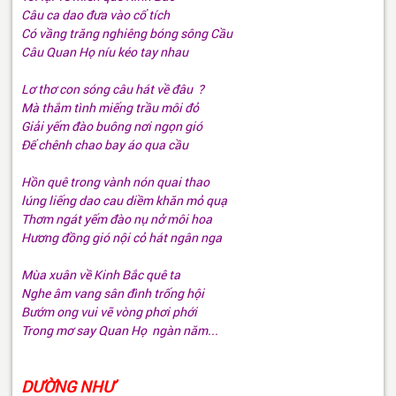
Câu ca dao đưa vào cổ tích
Có vầng trăng nghiêng bóng sông Cầu
Câu Quan Họ níu kéo tay nhau
Lơ thơ con sóng câu hát về đâu ?
Mà thắm tình miếng trầu môi đỏ
Giải yếm đào buông nơi ngọn gió
Để chênh chao bay áo qua cầu
Hồn quê trong vành nón quai thao
lúng liếng dao cau diềm khăn mỏ quạ
Thơm ngát yếm đào nụ nở môi hoa
Hương đồng gió nội cỏ hát ngân nga
Mùa xuân về Kinh Bắc quê ta
Nghe âm vang sân đình trống hội
Bướm ong vui vẽ vòng phơi phới
Trong mơ say Quan Họ ngàn năm...
DƯỜNG NHƯ