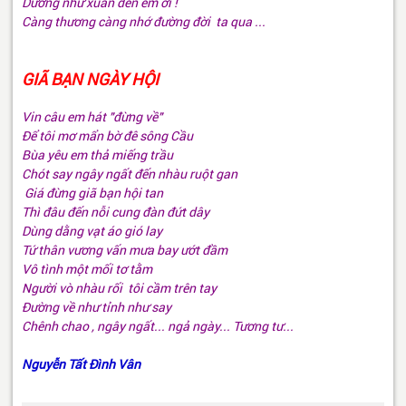
Dường như xuân đến em ơi !
Càng thương càng nhớ đường đời ta qua ...
GIÃ BẠN NGÀY HỘI
Vin câu em hát "đừng về"
Để tôi mơ mẩn bờ đê sông Cầu
Bùa yêu em thả miếng trầu
Chót say ngây ngất đến nhàu ruột gan
Giá đừng giã bạn hội tan
Thì đâu đến nỗi cung đàn đứt dây
Dùng dằng vạt áo gió lay
Tứ thân vương vấn mưa bay ướt đầm
Vô tình một mối tơ tằm
Người vò nhàu rối tôi cầm trên tay
Đường về như tỉnh như say
Chênh chao , ngây ngất... ngả ngày... Tương tư...
Nguyễn Tất Đình Vân