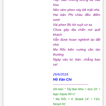
hòa
Nên sém phen này bẽ mặt nha
Hai bận Phi châu đều điểm
vượt
Vài phen Bò tót suýt cơ sa
Chưa gây địa chấn nơi quê
khách
Vẫn được hoan nghênh tại đất
nhà
Ma Rốc kiên cường cần tán
thưởng
Ngày vào tứ, bán...chẳng bao
xa!
26/6/2018.
Hồ Văn Chi
------------------------------
Ghi bàn: * Tây Ban Nha: + Isco 19'; +
Iago Aspas 90+1'
* Ma Rốc: + K. Butaib 14'; + Y.En.
Nesyri 81'.