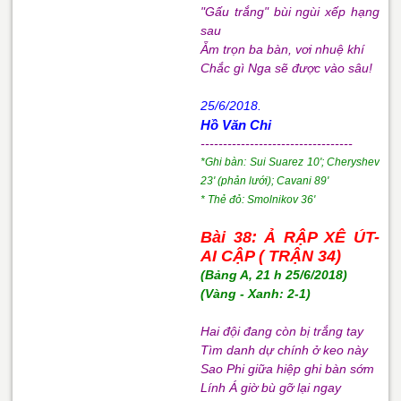
"Gấu trắng" bùi ngùi xếp hạng
sau
Ẵm trọn ba bàn, vơi nhuệ khí
Chắc gì Nga sẽ được vào sâu!
25/6/2018.
Hồ Văn Chi
----------------------------------
*Ghi bàn: Sui Suarez 10'; Cheryshev
23' (phản lưới); Cavani 89'
* Thẻ đỏ: Smolnikov 36'
Bài 38: Ả RẬP XÊ ÚT-
AI CẬP ( TRẬN 34)
(Bảng A, 21 h 25/6/2018)
(Vàng - Xanh: 2-1)
Hai đội đang còn bị trắng tay
Tìm danh dự chính ở keo này
Sao Phi giữa hiệp ghi bàn sớm
Lính Á giờ bù gỡ lại ngay