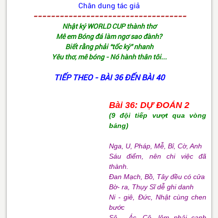
Chân dung tác giả
-----------------------------------
Nhật ký WORLD CUP thành thơ
Mê em Bóng đá làm ngơ sao đành?
Biết rằng phải “tốc ký” nhanh
Yêu thơ, mê bóng - Nó hành thân tôi...
TIẾP THEO - BÀI 36 ĐẾN BÀI 40
Bài 36: DỰ ĐOÁN 2
(9 đội tiếp vượt qua vòng
bảng)
Nga, U, Pháp, Mễ, Bỉ, Cờ, Anh
Sáu điểm, nên chi việc đã
thành.
Đan Mạch, Bồ, Tây đều có cửa
Bờ- ra, Thụy Sĩ dễ ghi danh
Ni - giê, Đức, Nhật cùng chen
bước
Sê - Ác, Cô- lôm phải cạnh