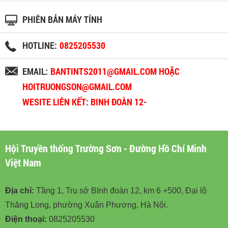
PHIÊN BẢN MÁY TÍNH
HOTLINE:
0825205530
EMAIL:
BANTINTS2011@GMAIL.COM HOẶC
HOITRUONGSON@GMAIL.COM
WESITE LIÊN KẾT: BINH ĐOÀN 12-
BINHDOAN12.VN
Hội Truyền thống Trường Sơn - Đường Hồ Chí Minh
Việt Nam
Địa chỉ:
Tầng 1, Trụ sở BInh đoàn 12, km 6 +500, Đại lộ
Thăng Long, phường Xuân Phương, Hà Nội.
Điện thoại:
0825205530