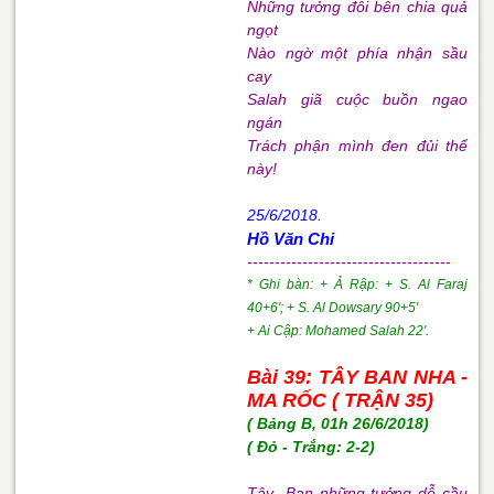
Những tưởng đôi bên chia quả
ngọt
Nào ngờ một phía nhận sầu
cay
Salah giã cuộc buồn ngao
ngán
Trách phận mình đen đủi thế
này!
25/6/2018.
Hồ Văn Chi
-------------------------------------
* Ghi bàn: + Ả Rập: + S. Al Faraj
40+6'; + S. Al Dowsary 90+5'
+ Ai Cập: Mohamed Salah 22'.
Bài 39: TÂY BAN NHA -
MA RỐC ( TRẬN 35)
( Bảng B, 01h 26/6/2018)
( Đỏ - Trắng: 2-2)
Tây- Ban những tưởng dễ cầu