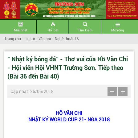
Mới nhất
Nổi bật
Tìm kiếm
Mở rộng
Trang chủ
-
Tin tức
-
Văn học - Nghệ thuật TS
" Nhật ký bóng đá" - Thơ vui của Hồ Văn Chi
- Hội viên Hội VHNT Trường Sơn. Tiếp theo
(Bài 36 đến Bài 40)
Cập nhật: 26/06/2018
HỒ VĂN CHI
NHẬT KÝ WORLD CUP 21- NGA 2018