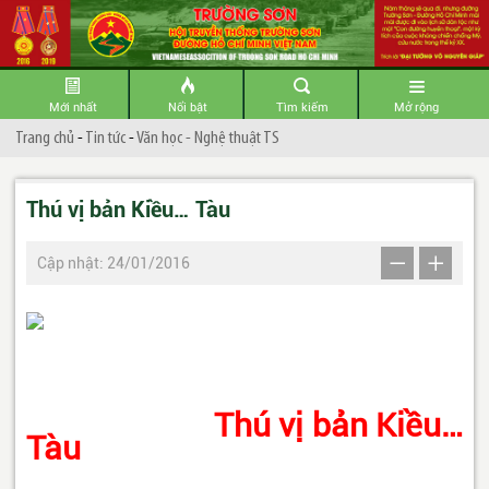
Mới nhất
Nổi bật
Tìm kiếm
Mở rộng
Trang chủ
-
Tin tức
-
Văn học - Nghệ thuật TS
Thú vị bản Kiều… Tàu
Cập nhật: 24/01/2016
Thú vị bản Kiều…
Tàu