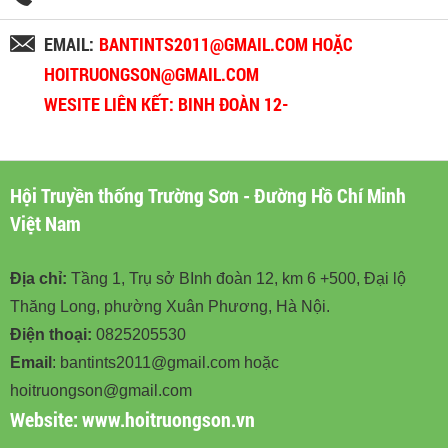
EMAIL:
BANTINTS2011@GMAIL.COM HOẶC
HOITRUONGSON@GMAIL.COM
WESITE LIÊN KẾT: BINH ĐOÀN 12-
BINHDOAN12.VN
Hội Truyền thống Trường Sơn - Đường Hồ Chí Minh
Việt Nam
Địa chỉ:
Tầng 1, Trụ sở BInh đoàn 12, km 6 +500, Đại lộ
Thăng Long, phường Xuân Phương, Hà Nội.
Điện thoại:
0825205530
Email
: bantints2011@gmail.com hoặc
hoitruongson@gmail.com
Website:
www.hoitruongson.vn