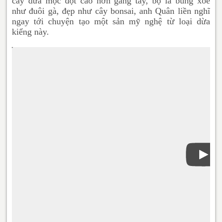
cây dừa mọc đọt cao hơn gang tay, bộ lá bung xòe
như đuôi gà, đẹp như cây bonsai, anh Quân liền nghĩ
ngay tới chuyện tạo một sản mỹ nghệ từ loại dừa
kiểng này.
Phát
Video