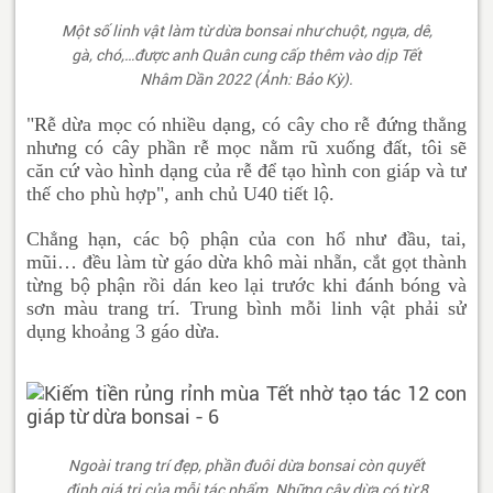
Một số linh vật làm từ dừa bonsai như chuột, ngựa, dê,
gà, chó,…được anh Quân cung cấp thêm vào dịp Tết
Nhâm Dần 2022 (Ảnh: Bảo Kỳ).
"Rễ dừa mọc có nhiều dạng, có cây cho rễ đứng thẳng
nhưng có cây phần rễ mọc nằm rũ xuống đất, tôi sẽ
căn cứ vào hình dạng của rễ để tạo hình con giáp và tư
thế cho phù hợp", anh chủ U40 tiết lộ.
Chẳng hạn, các bộ phận của con hổ như đầu, tai,
mũi… đều làm từ gáo dừa khô mài nhẵn, cắt gọt thành
từng bộ phận rồi dán keo lại trước khi đánh bóng và
sơn màu trang trí. Trung bình mỗi linh vật phải sử
dụng khoảng 3 gáo dừa.
Ngoài trang trí đẹp, phần đuôi dừa bonsai còn quyết
định giá trị của mỗi tác phẩm. Những cây dừa có từ 8