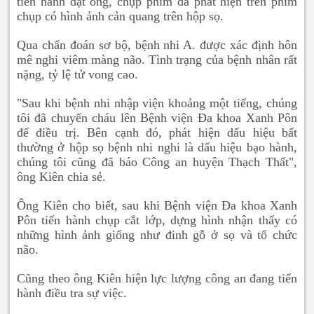
tiến hành đặt ống, chụp phim đã phát hiện trên phim
chụp có hình ảnh cản quang trên hộp sọ.
Qua chẩn đoán sơ bộ, bệnh nhi A. được xác định hôn
mê nghi viêm màng não. Tình trạng của bệnh nhân rất
nặng, tỷ lệ tử vong cao.
"Sau khi bệnh nhi nhập viện khoảng một tiếng, chúng
tôi đã chuyển cháu lên Bệnh viện Đa khoa Xanh Pôn
để điều trị. Bên cạnh đó, phát hiện dấu hiệu bất
thường ở hộp sọ bệnh nhi nghi là dấu hiệu bạo hành,
chúng tôi cũng đã báo Công an huyện Thạch Thất",
ông Kiên chia sẻ.
Ông Kiên cho biết, sau khi Bệnh viện Đa khoa Xanh
Pôn tiến hành chụp cắt lớp, dựng hình nhận thấy có
những hình ảnh giống như đinh gỗ ở sọ và tổ chức
não.
Cũng theo ông Kiên hiện lực lượng công an đang tiến
hành điều tra sự việc.