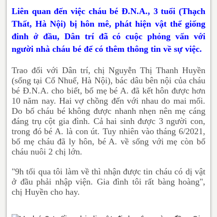
Liên quan đến việc cháu bé Đ.N.A., 3 tuổi (Thạch
Thất, Hà Nội) bị hôn mê, phát hiện vật thể giống
đinh ở đầu, Dân trí đã có cuộc phỏng vấn với
người nhà cháu bé để có thêm thông tin về sự việc.
Trao đổi với Dân trí, chị Nguyễn Thị Thanh Huyền
(sống tại Cổ Nhuế, Hà Nội), bác dâu bên nội của cháu
bé Đ.N.A. cho biết, bố mẹ bé A. đã kết hôn được hơn
10 năm nay. Hai vợ chồng đến với nhau do mai mối.
Do bố cháu bé không được nhanh nhẹn nên mẹ cáng
đáng trụ cột gia đình. Cả hai sinh được 3 người con,
trong đó bé A. là con út. Tuy nhiên vào tháng 6/2021,
bố mẹ cháu đã ly hôn, bé A. về sống với mẹ còn bố
cháu nuôi 2 chị lớn.
"9h tối qua tôi làm về thì nhận được tin cháu có dị vật
ở đầu phải nhập viện. Gia đình tôi rất bàng hoàng",
chị Huyền cho hay.