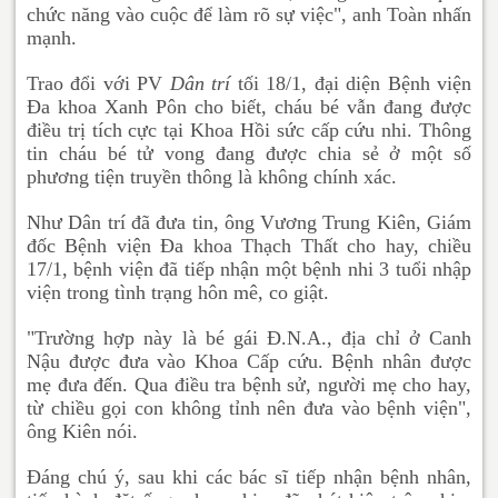
chức năng vào cuộc để làm rõ sự việc", anh Toàn nhấn
mạnh.
Trao đổi với PV
Dân trí
tối 18/1, đại diện Bệnh viện
Đa khoa Xanh Pôn cho biết, cháu bé vẫn đang được
điều trị tích cực tại Khoa Hồi sức cấp cứu nhi. Thông
tin cháu bé tử vong đang được chia sẻ ở một số
phương tiện truyền thông là không chính xác.
Như Dân trí đã đưa tin, ông Vương Trung Kiên, Giám
đốc Bệnh viện Đa khoa Thạch Thất cho hay, chiều
17/1, bệnh viện đã tiếp nhận một bệnh nhi 3 tuổi nhập
viện trong tình trạng hôn mê, co giật.
"Trường hợp này là bé gái Đ.N.A., địa chỉ ở Canh
Nậu được đưa vào Khoa Cấp cứu. Bệnh nhân được
mẹ đưa đến. Qua điều tra bệnh sử, người mẹ cho hay,
từ chiều gọi con không tỉnh nên đưa vào bệnh viện",
ông Kiên nói.
Đáng chú ý, sau khi các bác sĩ tiếp nhận bệnh nhân,