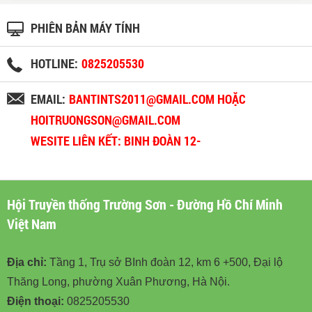
PHIÊN BẢN MÁY TÍNH
HOTLINE:
0825205530
EMAIL:
BANTINTS2011@GMAIL.COM HOẶC
HOITRUONGSON@GMAIL.COM
WESITE LIÊN KẾT: BINH ĐOÀN 12-
BINHDOAN12.VN
Hội Truyền thống Trường Sơn - Đường Hồ Chí Minh
Việt Nam
Địa chỉ:
Tầng 1, Trụ sở BInh đoàn 12, km 6 +500, Đại lộ
Thăng Long, phường Xuân Phương, Hà Nội.
Điện thoại:
0825205530