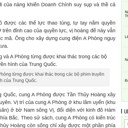
 đi của nàng khiến Doanh Chính suy sụp và thề cả
N
T
ỏ được các thế lực thao túng, tự tay nắm quyền
 trên đỉnh cao của quyền lực, vị hoàng đế này vẫn
L
rúc mã. Ông cho xây dựng cung điện A Phòng nguy
xưa.
N
hòng từng được khai thác trong các bộ phim truyền
nh của Trung Quốc.
Đ
rung Quốc, cung A Phòng được Tần Thủy Hoàng xây
ên. Vị trí của cung A Phòng ở khu lâm uyển (khu
săn) ở bờ Nam sông Vị, đối diện với kinh đô Hàm
LI
a Bắc. Theo sử sách, cung A Phòng có kiến trúc
 Thủy Hoàng còn sống chỉ xây được một phần phía