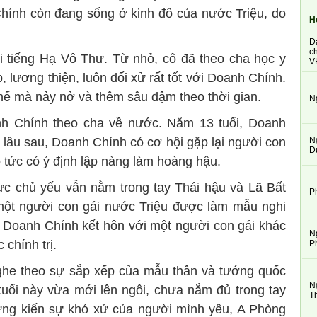
hính còn đang sống ở kinh đô của nước Triệu, do
H
D
ch
i tiếng Hạ Vô Thư. Từ nhỏ, cô đã theo cha học y
V
 lương thiện, luôn đối xử rất tốt với Doanh Chính.
thế mà nảy nở và thêm sâu đậm theo thời gian.
N
anh Chính theo cha về nước. Năm 13 tuổi, Doanh
N
lâu sau, Doanh Chính có cơ hội gặp lại người con
D
 tức có ý định lập nàng làm hoàng hậu.
lực chủ yếu vẫn nằm trong tay Thái hậu và Lã Bất
P
 một người con gái nước Triệu được làm mẫu nghi
 Doanh Chính kết hôn với một người con gái khác
N
chính trị.
P
ghe theo sự sắp xếp của mẫu thân và tướng quốc
N
ẻ tuổi này vừa mới lên ngôi, chưa nắm đủ trong tay
T
ứng kiến sự khó xử của người mình yêu, A Phòng