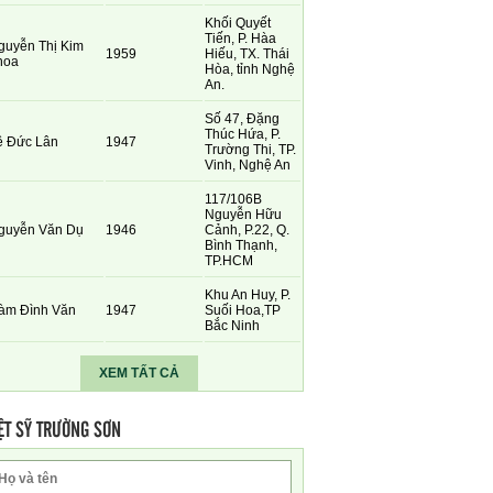
Khối Quyết
Tiến, P. Hàa
guyễn Thị Kim
1959
Hiếu, TX. Thái
hoa
Hòa, tỉnh Nghệ
An.
Số 47, Đặng
Thúc Hứa, P.
ê Đức Lân
1947
Trường Thi, TP.
Vinh, Nghệ An
117/106B
Nguyễn Hữu
guyễn Văn Dụ
1946
Cảnh, P.22, Q.
Bình Thạnh,
TP.HCM
Khu An Huy, P.
àm Đình Văn
1947
Suối Hoa,TP
Bắc Ninh
XEM TẤT CẢ
ỆT SỸ TRƯỜNG SƠN