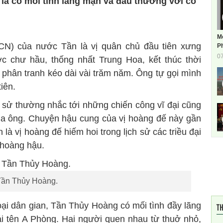
à có mối tình lãng mạn và đau thương với cô
M
N) của nước Tần là vị quân chủ đầu tiên xưng
Ph
0
ớc chư hầu, thống nhất Trung Hoa, kết thúc thời
 phân tranh kéo dài vài trăm năm. Ông tự gọi mình
iên.
ch sử thường nhắc tới những chiến công vĩ đại cũng
ủa ông. Chuyện hậu cung của vị hoàng đế này gần
 là vị hoàng đế hiếm hoi trong lịch sử các triều đại
 hoàng hậu.
Tần Thủy Hoàng.
hoại dân gian, Tần Thủy Hoàng có mối tình đầy lãng
TH
i tên A Phòng. Hai người quen nhau từ thuở nhỏ,