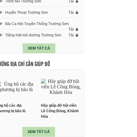
Trinh Nữ Trường Sơn
Tải
Huyền Thoại Trường Sơn
Tải
Bài Ca Hội Truyền Thống Trường Sơn
Tải
Tiếng Hát mở đường Trường Sơn
Tải
XEM TẤT CẢ
HỮNG ĐỊA CHỈ CẦN GIÚP ĐỠ
g hộ các địa
Hãy giúp đỡ hội viên
ương bị bão lũ
Lê Công Bòng, Khánh
Hòa
XEM TẤT CẢ