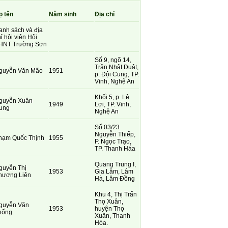
ọ tên
Năm sinh
Địa chỉ
anh sách và địa
ỉ hội viên Hội
HNT Trường Sơn
Số 9, ngõ 14,
Trần Nhật Duật,
guyễn Văn Mão
1951
p. Đội Cung, TP.
Vinh, Nghệ An
Khối 5, p. Lê
guyễn Xuân
1949
Lợi, TP. Vinh,
ung
Nghệ An
Số 03/23
Nguyễn Thiếp,
hạm Quốc Thịnh
1955
P. Ngọc Trạo,
TP. Thanh Háa
Quang Trung I,
guyễn Thị
1953
Gia Lâm, Lâm
hương Liên
Hà, Lâm Đồng
Khu 4, Thị Trấn
Thọ Xuân,
guyễn Văn
1953
huyện Thọ
hống.
Xuân, Thanh
Hóa.