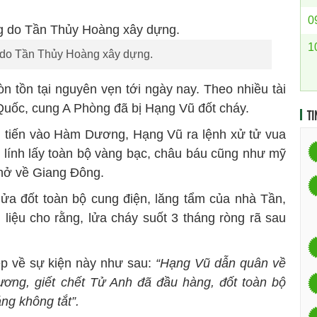
0
1
do Tần Thủy Hoàng xây dựng.
n tồn tại nguyên vẹn tới ngày nay. Theo nhiều tài
 Quốc, cung A Phòng đã bị Hạng Vũ đốt cháy.
TI
n tiến vào Hàm Dương, Hạng Vũ ra lệnh xử tử vua
 lính lấy toàn bộ vàng bạc, châu báu cũng như mỹ
chở về Giang Đông.
ửa đốt toàn bộ cung điện, lăng tẩm của nhà Tần,
liệu cho rằng, lửa cháy suốt 3 tháng ròng rã sau
 về sự kiện này như sau:
“Hạng Vũ dẫn quân về
ơng, giết chết Tử Anh đã đầu hàng, đốt toàn bộ
ng không tắt”.