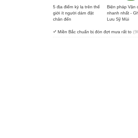
5 địa điểm kỳ lạ trên thế
Biện pháp Vận 
giới ít người dám đặt
nhanh nhất - Gh
chân đến
Lưu Sỹ Mùi
Miền Bắc chuẩn bị đón đợt mưa rất to
(9