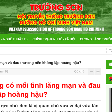
 – NGHỆ THUẬT TS
CHÍNH TRỊ - KINH TẾ - XÃ HỘI
GƯƠNG SÁNG TRƯỜ
 mạn và đau thương nên không lập hoàng hậu?
H
em: 63
Cỡ chữ
 có mối tình lãng mạn và đau
ập hoàng hậu?
ợc nhớ đến là vị quân chủ vừa vĩ đại vừa tàn