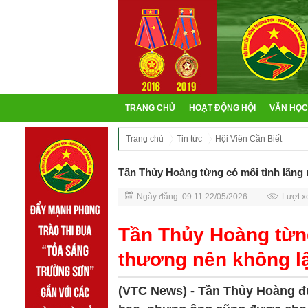
TRANG CHỦ
HOẠT ĐỘNG HỘI
VĂN HỌC
Trang chủ
Tin tức
Hội Viên Cần Biết
Tần Thủy Hoàng từng có mối tình lãng
Ngày đăng: 09:11 22/05/2026
Lượt x
Tần Thủy Hoàng từng
thương nên không l
(VTC News) -
Tần Thủy Hoàng đư