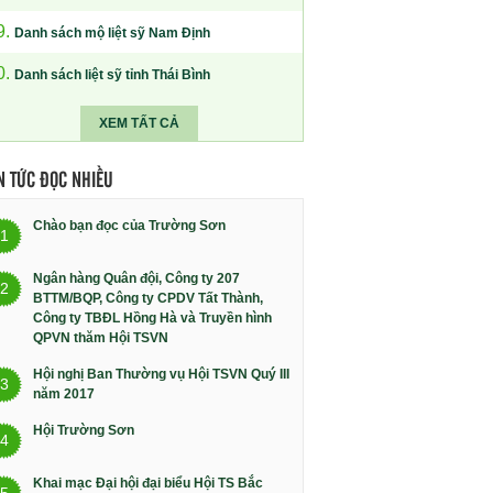
9.
Danh sách mộ liệt sỹ Nam Định
0.
Danh sách liệt sỹ tỉnh Thái Bình
XEM TẤT CẢ
N TỨC ĐỌC NHIỀU
Chào bạn đọc của Trường Sơn
1
Ngân hàng Quân đội, Công ty 207
2
BTTM/BQP, Công ty CPDV Tất Thành,
Công ty TBĐL Hồng Hà và Truyền hình
QPVN thăm Hội TSVN
Hội nghị Ban Thường vụ Hội TSVN Quý III
3
năm 2017
Hội Trường Sơn
4
Khai mạc Đại hội đại biểu Hội TS Bắc
5