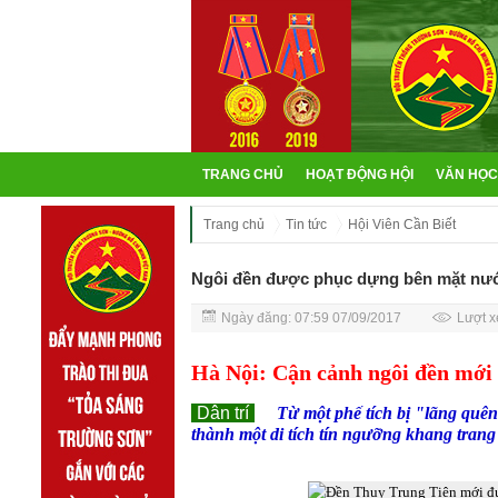
TRANG CHỦ
HOẠT ĐỘNG HỘI
VĂN HỌC
Trang chủ
Tin tức
Hội Viên Cần Biết
Ngôi đền được phục dựng bên mặt nư
Ngày đăng: 07:59 07/09/2017
Lượt x
Hà Nội: Cận cảnh ngôi đền mới
Dân trí
Từ một phế tích bị "lãng qu
thành một di tích tín ngưỡng khang tran