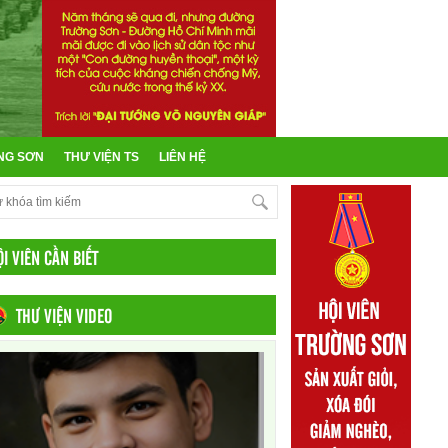
NG SƠN
THƯ VIỆN TS
LIÊN HỆ
ỘI VIÊN CẦN BIẾT
THƯ VIỆN VIDEO