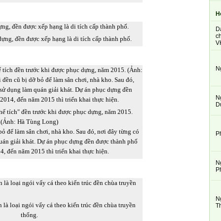
H
D
ch
ựng, đền được xếp hạng là di tích cấp thành phố.
V
N
N
D
hế tích" đền trước khi được phục dựng, năm 2015.
(Ảnh: Hà Tùng Long)
ỏ để làm sân chơi, nhà kho. Sau đó, nơi đây từng có
P
uán giải khát. Dự án phục dựng đền được thành phố
, đến năm 2015 thì triển khai thực hiện.
N
P
N
là loại ngói vẩy cá theo kiến trúc đền chùa truyền
T
thống.