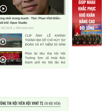
ong nhớ mong manh - Thơ: Phan Vĩnh Điển -
ối khí: Opus Studio
7.08.2026
|
266 lượt xem
CLIP ẢNH .LỄ KHÁNH
THÀNH BIA SỞ CHỈ HUY SƯ
ĐOÀN VÀ KỶ NIỆM 55 NĂM
THÀNH LẬP SƯ ĐOÀN 471
Phim tài liệu: Đại hội Hội
ANH HÙNG
Trường Sơn xã Hoài Đức
thành phố Hà Nội lần thứ
nhất, nhiệm kì 2026-2031
ÔNG TIN HỘI VIÊN HỘI VHNT TS
(78 HỘI VIÊN)