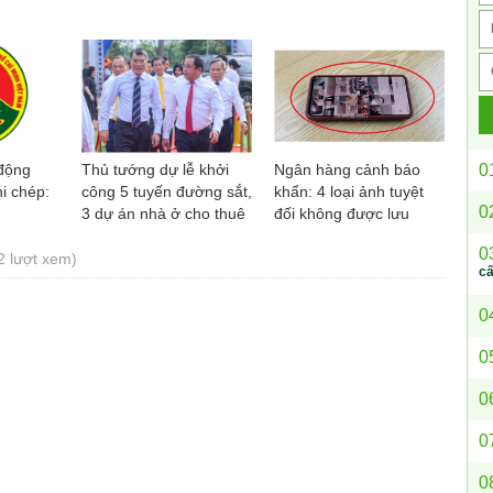
động
Thủ tướng dự lễ khởi
Ngân hàng cảnh báo
0
i chép:
công 5 tuyến đường sắt,
khẩn: 4 loại ảnh tuyệt
0
3 dự án nhà ở cho thuê
đối không được lưu
tại Hà Nội
trong điện thoại
0
2 lượt xem)
c
0
0
0
0
0