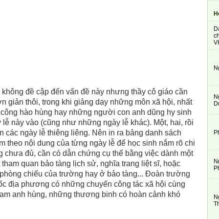
H
D
ch
V
N
hông đề cập đến vấn đề này nhưng thầy cô giáo cần
N
ơn giản thôi, trong khi giảng dạy những môn xã hội, nhất
D
n công hào hùng hay những người con anh dũng hy sinh
 lễ này vào (cũng như những ngày lễ khác). Một, hai, rồi
n các ngày lễ thiêng liêng. Nên in ra bảng danh sách
P
m theo nội dung của từng ngày lễ để học sinh nắm rõ chi
ông chưa đủ, cần có dẫn chứng cụ thể bằng việc dành một
N
 tham quan bảo tàng lịch sử, nghĩa trang liệt sĩ, hoặc
P
 phòng chiếu của trường hay ở bảo tàng... Đoàn trường
uốc địa phương có những chuyến công tác xã hội cùng
 Nam anh hùng, những thương binh có hoàn cảnh khó
N
T