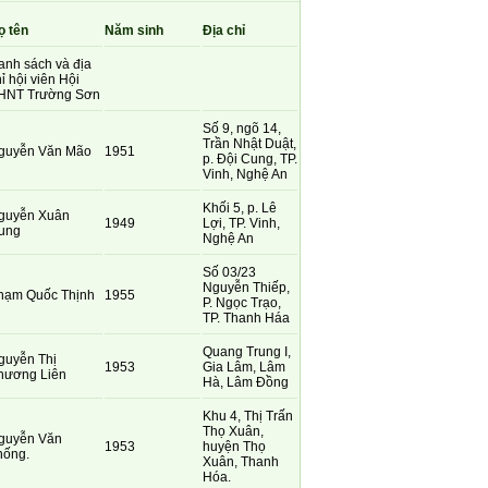
ọ tên
Năm sinh
Địa chỉ
anh sách và địa
ỉ hội viên Hội
HNT Trường Sơn
Số 9, ngõ 14,
Trần Nhật Duật,
guyễn Văn Mão
1951
p. Đội Cung, TP.
Vinh, Nghệ An
Khối 5, p. Lê
guyễn Xuân
1949
Lợi, TP. Vinh,
ung
Nghệ An
Số 03/23
Nguyễn Thiếp,
hạm Quốc Thịnh
1955
P. Ngọc Trạo,
TP. Thanh Háa
Quang Trung I,
guyễn Thị
1953
Gia Lâm, Lâm
hương Liên
Hà, Lâm Đồng
Khu 4, Thị Trấn
Thọ Xuân,
guyễn Văn
1953
huyện Thọ
hống.
Xuân, Thanh
Hóa.