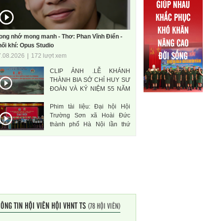
ong nhớ mong manh - Thơ: Phan Vĩnh Điển -
ối khí: Opus Studio
7.08.2026
|
172 lượt xem
CLIP ẢNH .LỄ KHÁNH
THÀNH BIA SỞ CHỈ HUY SƯ
ĐOÀN VÀ KỶ NIỆM 55 NĂM
THÀNH LẬP SƯ ĐOÀN 471
Phim tài liệu: Đại hội Hội
ANH HÙNG
Trường Sơn xã Hoài Đức
thành phố Hà Nội lần thứ
nhất, nhiệm kì 2026-2031
ÔNG TIN HỘI VIÊN HỘI VHNT TS
(78 HỘI VIÊN)