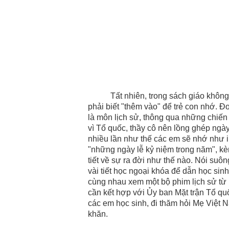
Tất nhiên, trong sách giáo không k
phải biết "thêm vào" để trẻ con nhớ. Đ
là môn lịch sử, thông qua những chiế
vì Tổ quốc, thầy cô nên lồng ghép ngày
nhiều lần như thế các em sẽ nhớ như i
"những ngày lễ kỷ niệm trong năm", kè
tiết về sự ra đời như thế nào. Nói su
vài tiết học ngoại khóa để dẫn học sinh
cùng nhau xem một bộ phim lịch sử từ
cần kết hợp với Ủy ban Mặt trận Tổ q
các em học sinh, đi thăm hỏi Mẹ Việt
khăn.