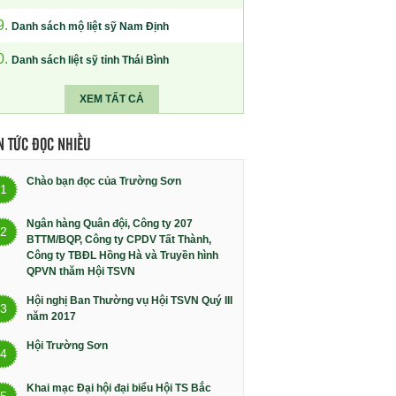
9.
Danh sách mộ liệt sỹ Nam Định
0.
Danh sách liệt sỹ tỉnh Thái Bình
XEM TẤT CẢ
N TỨC ĐỌC NHIỀU
Chào bạn đọc của Trường Sơn
1
Ngân hàng Quân đội, Công ty 207
2
BTTM/BQP, Công ty CPDV Tất Thành,
Công ty TBĐL Hồng Hà và Truyền hình
QPVN thăm Hội TSVN
Hội nghị Ban Thường vụ Hội TSVN Quý III
3
năm 2017
Hội Trường Sơn
4
Khai mạc Đại hội đại biểu Hội TS Bắc
5