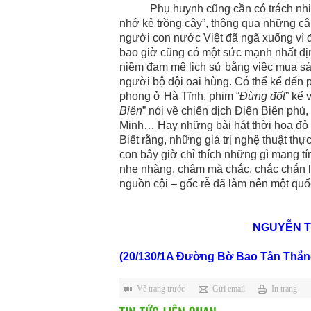
Phụ huynh cũng cần có trách nhiệm 
nhớ kẻ trồng cây”, thông qua những c
người con nước Việt đã ngã xuống vì đ
bao giờ cũng có một sức mạnh nhất đị
niềm đam mê lịch sử bằng việc mua s
người bộ đội oai hùng. Có thể kể đến 
phong ở Hà Tĩnh, phim “
Đừng đốt
” kể 
Biên
” nói về chiến dịch Điện Biên phủ,
Minh… Hay những bài hát thời hoa đỏ 
Biết rằng, những giá trị nghệ thuật thực
con bây giờ chỉ thích những gì mang tín
nhẹ nhàng, chậm mà chắc, chắc chắn lâu
nguồn cội – gốc rễ đã làm nên một qu
NGUYỄN T
(20/130/1A Đường Bờ Bao Tân Thắng
Về trang trước
Gửi email
In trang