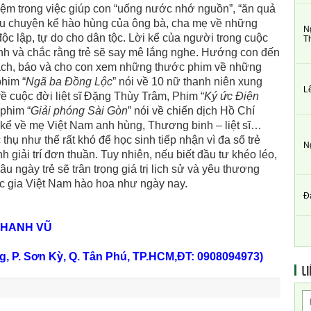
trong việc giúp con “uống nước nhớ nguồn”, “ăn quả
âu chuyện kể hào hùng của ông bà, cha mẹ về những
N
ộc lập, tự do cho dân tộc. Lời kể của người trong cuộc
T
nh và chắc rằng trẻ sẽ say mê lắng nghe. Hướng con đến
ách, báo và cho con xem những thước phim về những
phim “
Ngã ba Đồng Lộc
” nói về 10 nữ thanh niên xung
L
về cuộc đời liệt sĩ Đặng Thùy Trâm, Phim “
Ký ức Điện
 phim “
Giải phóng Sài Gòn
” nói về chiến dịch Hồ Chí
kể về mẹ Việt Nam anh hùng, Thương binh – liệt sĩ…
 thụ như thế rất khó để học sinh tiếp nhận vì đa số trẻ
N
h giải trí đơn thuần. Tuy nhiên, nếu biết đầu tư khéo léo,
 ngày trẻ sẽ trân trọng giá trị lịch sử và yêu thương
ốc gia Việt Nam hào hoa như ngày nay.
Đ
HANH VŨ
, P. Sơn Kỳ, Q. Tân Phú, TP.HCM,ĐT: 0908094973)
LI