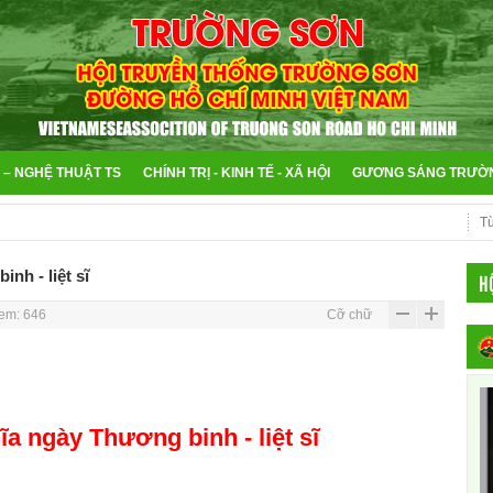
 – NGHỆ THUẬT TS
CHÍNH TRỊ - KINH TẾ - XÃ HỘI
GƯƠNG SÁNG TRƯỜ
nh - liệt sĩ
H
em: 646
Cỡ chữ
 ngày Thương binh - liệt sĩ