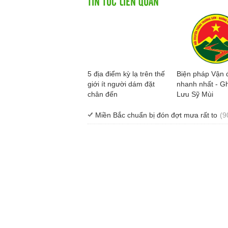
TIN TỨC LIÊN QUAN
5 địa điểm kỳ lạ trên thế
Biện pháp Vận 
giới ít người dám đặt
nhanh nhất - Gh
chân đến
Lưu Sỹ Mùi
Miền Bắc chuẩn bị đón đợt mưa rất to
(9