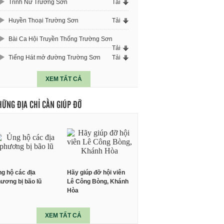
Trinh Nữ Trường Sơn
Tải
Huyền Thoại Trường Sơn
Tải
Bài Ca Hội Truyền Thống Trường Sơn
Tải
Tiếng Hát mở đường Trường Sơn
Tải
XEM TẤT CẢ
HỮNG ĐỊA CHỈ CẦN GIÚP ĐỠ
g hộ các địa
Hãy giúp đỡ hội viên
ương bị bão lũ
Lê Công Bòng, Khánh
Hòa
XEM TẤT CẢ