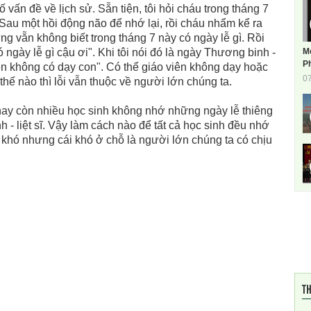
ấn đề về lịch sử. Sẵn tiện, tôi hỏi cháu trong tháng 7
. Sau một hồi động não để nhớ lại, rồi cháu nhẩm kể ra
ng vẵn không biết trong tháng 7 này có ngày lễ gì. Rồi
M
ngày lễ gì cậu ơi". Khi tôi nói đó là ngày Thương binh -
Ph
viên không có dạy con". Có thể giáo viên không dạy hoặc
0
ế nào thì lỗi vẫn thuộc về người lớn chúng ta.
 còn nhiều học sinh không nhớ những ngày lễ thiêng
 - liệt sĩ. Vậy làm cách nào để tất cả học sinh đều nhớ
 khó nhưng cái khó ở chỗ là người lớn chúng ta có chịu
TH