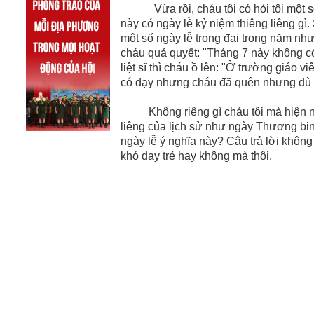
Vừa rồi, cháu tôi có hỏi tôi một số v
này có ngày lễ kỷ niệm thiêng liêng gì
một số ngày lễ trọng đại trong năm như
cháu quả quyết: "Tháng 7 này không có 
liệt sĩ thì cháu ồ lên: "Ở trường giáo 
có dạy nhưng cháu đã quên nhưng dù th
Không riêng gì cháu tôi mà hiện nay
liêng của lịch sử như ngày Thương binh
ngày lễ ý nghĩa này? Câu trả lời không
khó dạy trẻ hay không mà thôi.