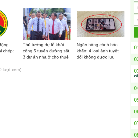
động
Thủ tướng dự lễ khởi
Ngân hàng cảnh báo
0
i chép:
công 5 tuyến đường sắt,
khẩn: 4 loại ảnh tuyệt
3 dự án nhà ở cho thuê
đối không được lưu
0
tại Hà Nội
trong điện thoại
0 lượt xem)
0
c
0
0
0
0
0