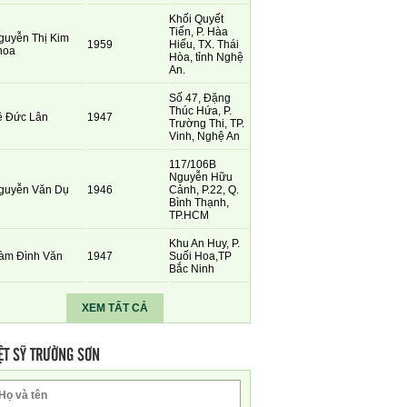
Khối Quyết
Tiến, P. Hàa
guyễn Thị Kim
1959
Hiếu, TX. Thái
hoa
Hòa, tỉnh Nghệ
An.
Số 47, Đặng
Thúc Hứa, P.
ê Đức Lân
1947
Trường Thi, TP.
Vinh, Nghệ An
117/106B
Nguyễn Hữu
guyễn Văn Dụ
1946
Cảnh, P.22, Q.
Bình Thạnh,
TP.HCM
Khu An Huy, P.
àm Đình Văn
1947
Suối Hoa,TP
Bắc Ninh
XEM TẤT CẢ
ỆT SỸ TRƯỜNG SƠN