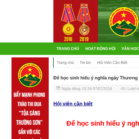
TRANG CHỦ
HOẠT ĐỘNG HỘI
VĂN HỌC
Trang chủ
Tin tức
Hội Viên Cần Biết
Để học sinh hiểu ý nghĩa ngày Thương bi
Ngày đăng: 02:34 07/07/2018
Lượt x
Hội viên cần biết
Để học sinh hiểu ý nghĩa