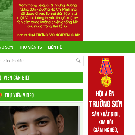
NG SƠN
THƯ VIỆN TS
LIÊN HỆ
ỘI VIÊN CẦN BIẾT
THƯ VIỆN VIDEO