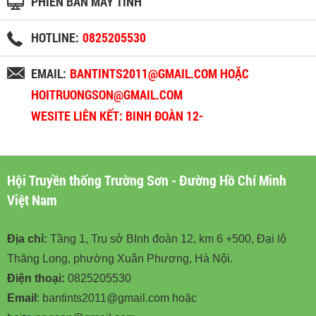
PHIÊN BẢN MÁY TÍNH
HOTLINE:
0825205530
EMAIL:
BANTINTS2011@GMAIL.COM HOẶC
HOITRUONGSON@GMAIL.COM
WESITE LIÊN KẾT: BINH ĐOÀN 12-
BINHDOAN12.VN
Hội Truyền thống Trường Sơn - Đường Hồ Chí Minh
Việt Nam
Địa chỉ:
Tầng 1, Trụ sở BInh đoàn 12, km 6 +500, Đại lộ
Thăng Long, phường Xuân Phương, Hà Nội.
Điện thoại:
0825205530
Email
: bantints2011@gmail.com hoặc