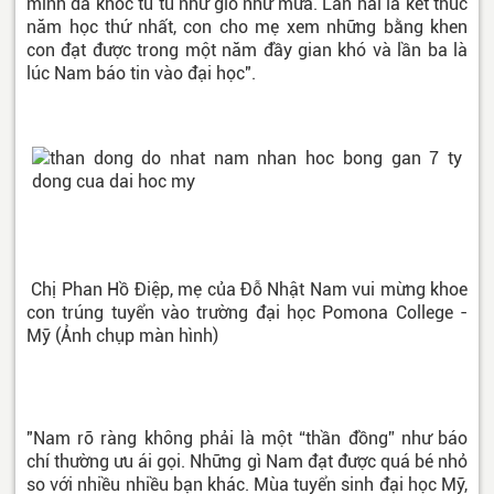
mình đã khóc tu tu như gió như mưa. Lần hai là kết thúc
năm học thứ nhất, con cho mẹ xem những bằng khen
con đạt được trong một năm đầy gian khó và lần ba là
lúc Nam báo tin vào đại học".
Chị Phan Hồ Điệp, mẹ của Đỗ Nhật Nam vui mừng khoe
con trúng tuyển vào trường đại học Pomona College -
Mỹ (Ảnh chụp màn hình)
"Nam rõ ràng không phải là một “thần đồng” như báo
chí thường ưu ái gọi. Những gì Nam đạt được quá bé nhỏ
so với nhiều nhiều bạn khác. Mùa tuyển sinh đại học Mỹ,