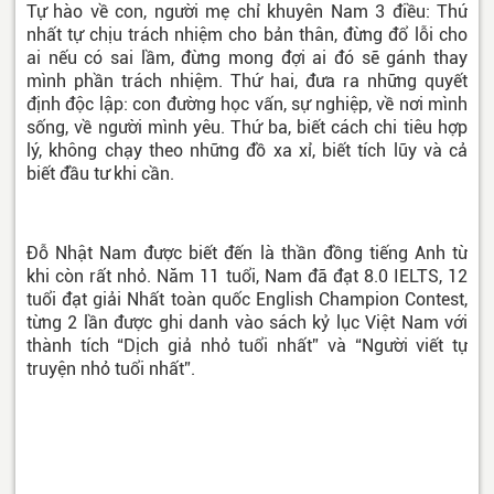
Tự hào về con, người mẹ chỉ khuyên Nam 3 điều: Thứ
nhất tự chịu trách nhiệm cho bản thân, đừng đổ lỗi cho
ai nếu có sai lầm, đừng mong đợi ai đó sẽ gánh thay
mình phần trách nhiệm. Thứ hai, đưa ra những quyết
định độc lập: con đường học vấn, sự nghiệp, về nơi mình
sống, về người mình yêu. Thứ ba, biết cách chi tiêu hợp
lý, không chạy theo những đồ xa xỉ, biết tích lũy và cả
biết đầu tư khi cần.
Đỗ Nhật Nam được biết đến là thần đồng tiếng Anh từ
khi còn rất nhỏ. Năm 11 tuổi, Nam đã đạt 8.0 IELTS, 12
tuổi đạt giải Nhất toàn quốc English Champion Contest,
từng 2 lần được ghi danh vào sách kỷ lục Việt Nam với
thành tích “Dịch giả nhỏ tuổi nhất” và “Người viết tự
truyện nhỏ tuổi nhất”.