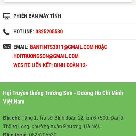
PHIÊN BẢN MÁY TÍNH
HOTLINE:
0825205530
EMAIL:
BANTINTS2011@GMAIL.COM HOẶC
HOITRUONGSON@GMAIL.COM
WESITE LIÊN KẾT: BINH ĐOÀN 12-
BINHDOAN12.VN
Hội Truyền thống Trường Sơn - Đường Hồ Chí Minh
Việt Nam
Địa chỉ:
Tầng 1, Trụ sở BInh đoàn 12, km 6 +500, Đại lộ
Thăng Long, phường Xuân Phương, Hà Nội.
Điện thoại:
0825205530