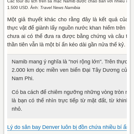
Các tour du lịch trên sa mạc Namib được chào bán với nhiều mức
1.500 USD. Ảnh:
Travel News Namibia
Một giả thuyết khác cho rằng đây là kết quả của c
thực vật để giành lấy nguồn nước khan hiếm trên s
chưa ai có thể đưa ra được bằng chứng và câu trả 
thần tiên vẫn là một bí ẩn kéo dài gần nửa thế kỷ.
Namib mang ý nghĩa là "nơi rộng lớn". Trên thực t
2.000 km dọc miền ven biển Đại Tây Dương của A
Nam Phi.
Có ba cách để chiêm ngưỡng những vòng tròn này
là bạn có thể nhìn trực tiếp từ mặt đất, từ khinh
nhỏ.
Lý do sân bay Denver luôn bị đồn chứa nhiều bí ẩn