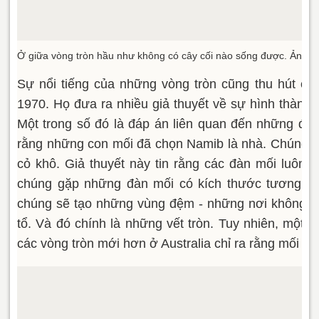
Ở giữa vòng tròn hầu như không có cây cối nào sống được. Ảnh:
A
Sự nổi tiếng của những vòng tròn cũng thu hút c
1970. Họ đưa ra nhiều giả thuyết về sự hình thành 
Một trong số đó là đáp án liên quan đến những đàn
rằng những con mối đã chọn Namib là nhà. Chúng là
cỏ khô. Giả thuyết này tin rằng các đàn mối luôn tì
chúng gặp những đàn mối có kích thước tương tự, 
chúng sẽ tạo những vùng đệm - những nơi không có
tổ. Và đó chính là những vết tròn. Tuy nhiên, một 
các vòng tròn mới hơn ở Australia chỉ ra rằng mối k