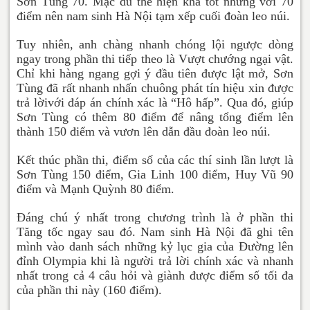
Sơn Tùng 70. Mặc dù thể hiện khá tốt nhưng với 70
điểm nên nam sinh Hà Nội tạm xếp cuối đoàn leo núi.
Tuy nhiên, anh chàng nhanh chóng lội ngược dòng
ngay trong phần thi tiếp theo là Vượt chướng ngại vật.
Chỉ khi hàng ngang gợi ý đầu tiên được lật mở, Sơn
Tùng đã rất nhanh nhấn chuông phát tín hiệu xin được
trả lờivới đáp án chính xác là “Hô hấp”. Qua đó, giúp
Sơn Tùng có thêm 80 điểm để nâng tổng điểm lên
thành 150 điểm và vươn lên dẫn đầu đoàn leo núi.
Kết thúc phần thi, điểm số của các thí sinh lần lượt là
Sơn Tùng 150 điểm, Gia Linh 100 điểm, Huy Vũ 90
điểm và Mạnh Quỳnh 80 điểm.
Đáng chú ý nhất trong chương trình là ở phần thi
Tăng tốc ngay sau đó. Nam sinh Hà Nội đã ghi tên
mình vào danh sách những kỷ lục gia của Đường lên
đỉnh Olympia khi là người trả lời chính xác và nhanh
nhất trong cả 4 câu hỏi và giành được điểm số tối đa
của phần thi này (160 điểm).