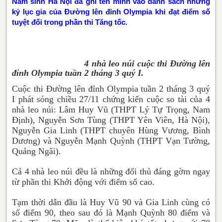
Nam sinh Hà Nội đã ghi tên mình vào danh sách những
kỷ lục gia của Đường lên đỉnh Olympia khi đạt điểm số
tuyệt đối trong phần thi Tăng tốc.
4 nhà leo núi cuộc thi Đường lên
đỉnh Olympia tuần 2 tháng 3 quý I.
Cuộc thi Đường lên đỉnh Olympia tuần 2 tháng 3 quý
I phát sóng chiều 27/11 chứng kiến cuộc so tài của 4
nhà leo núi: Lâm Huy Vũ (THPT Lý Tự Trọng, Nam
Định), Nguyễn Sơn Tùng (THPT Yên Viên, Hà Nội),
Nguyễn Gia Linh (THPT chuyên Hùng Vương, Bình
Dương) và Nguyễn Mạnh Quỳnh (THPT Vạn Tường,
Quảng Ngãi).
Cả 4 nhà leo núi đều là những đối thủ đáng gờm ngay
từ phần thi Khởi động với điểm số cao.
Tạm thời dẫn đầu là Huy Vũ 90 và Gia Linh cùng có
số điểm 90, theo sau đó là Mạnh Quỳnh 80 điểm và