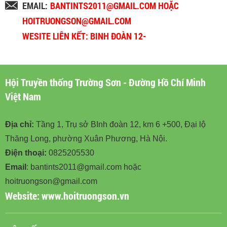
EMAIL:
BANTINTS2011@GMAIL.COM HOẶC
HOITRUONGSON@GMAIL.COM
WESITE LIÊN KẾT: BINH ĐOÀN 12-
BINHDOAN12.VN
Hội Truyền thống Trường Sơn - Đường Hồ Chí Minh
Việt Nam
Địa chỉ:
Tầng 1, Trụ sở BInh đoàn 12, km 6 +500, Đại lộ
Thăng Long, phường Xuân Phương, Hà Nội.
Điện thoại:
0825205530
Email
: bantints2011@gmail.com hoặc
hoitruongson@gmail.com
Website:
www.hoitruongson.vn