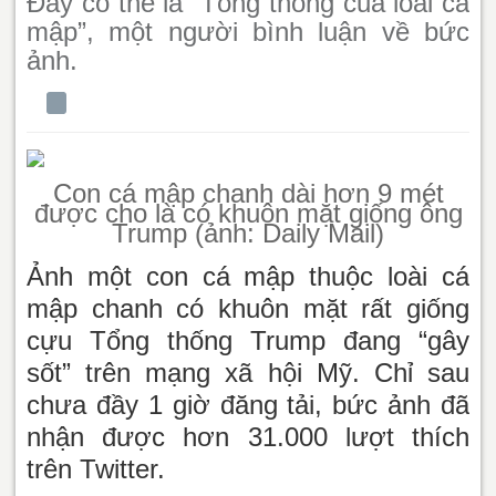
Đây có thể là “Tổng thống của loài cá
mập”, một người bình luận về bức
ảnh.
Con cá mập chanh dài hơn 9 mét
được cho là có khuôn mặt giống ông
Trump (ảnh: Daily Mail)
Ảnh một con cá mập thuộc loài cá
mập chanh có khuôn mặt rất giống
cựu Tổng thống Trump đang “gây
sốt” trên mạng xã hội Mỹ. Chỉ sau
chưa đầy 1 giờ đăng tải, bức ảnh đã
nhận được hơn 31.000 lượt thích
trên Twitter.