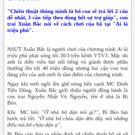
"Chiến thuật thông minh là bố con sẽ trả lời 2 câu
dễ nhất, 3 câu tiếp theo dùng hết sự trợ giúp", con
trai Xuân Bắc nói về cách chơi của bố tại "Ai là
triệu phú".
NSƯT Xuân Bắc là người chơi của chương trình
Ai là
triệu phú
phát sóng tối 30/3 trên kênh VTV3. Mặc dù
anh là diễn viên hài nổi tiếng và giành được phần
thưởng lên tới 40 triệu đồng nhưng hai cậu con trai
đáng yêu của anh mới là tâm điểm của chương trình.
Ngay khi mới ngồi lên ghế nóng bên cạnh MC Đinh
Tiến Dũng, Xuân Bắc giới thiệu người đồng hành là
con trai Nguyễn Nhật Võ Nguyên, tên ở nhà là Bi
Béo.
Khi MC hỏi:
"Ở nhà bố dặn nói gì?"
, Bi Béo hài
hước trả lời:
"Ở nhà bố cháu dặn đến đây nói những
điều mà bố cháu dặn ạ".
Bi Béo còn đưa ra nhận định về chiến thuật bố sẽ sử