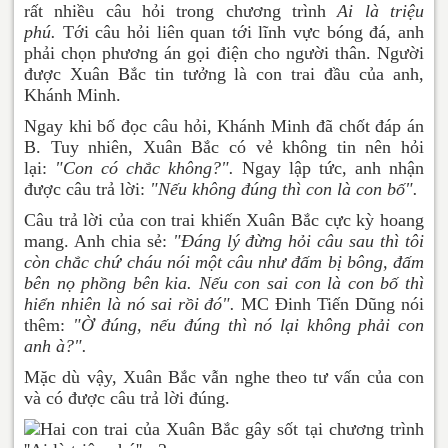
rất nhiều câu hỏi trong chương trình
Ai là triệu
phú.
Tới câu hỏi liên quan tới lĩnh vực bóng đá, anh
phải chọn phương án gọi điện cho người thân. Người
được Xuân Bắc tin tưởng là con trai đầu của anh,
Khánh Minh.
Ngay khi bố đọc câu hỏi, Khánh Minh đã chốt đáp án
B. Tuy nhiên, Xuân Bắc có vẻ không tin nên hỏi
lại:
"Con có chắc không?".
Ngay lập tức, anh nhận
được câu trả lời:
"Nếu không đúng thì con là con bố".
Câu trả lời của con trai khiến Xuân Bắc cực kỳ hoang
mang. Anh chia sẻ:
"Đáng lý đừng hỏi câu sau thì tôi
còn chắc chứ cháu nói một câu như đấm bị bông, đấm
bên nọ phồng bên kia. Nếu con sai con là con bố thì
hiển nhiên là nó sai rồi đó".
MC Đinh Tiến Dũng nói
thêm:
"
Ờ đúng, nếu đúng thì nó lại không phải con
anh à?".
Mặc dù vậy, Xuân Bắc vẫn nghe theo tư vấn của con
và có được câu trả lời đúng.