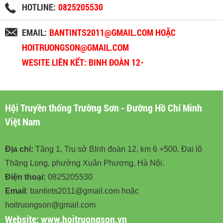
HOTLINE:
0825205530
EMAIL:
BANTINTS2011@GMAIL.COM HOẶC
HOITRUONGSON@GMAIL.COM
WESITE LIÊN KẾT: BINH ĐOÀN 12-
BINHDOAN12.VN
Hội Truyền thống Trường Sơn - Đường Hồ Chí Minh
Việt Nam
Địa chỉ:
Tầng 1, Trụ sở BInh đoàn 12, km 6 +500, Đại lộ
Thăng Long, phường Xuân Phương, Hà Nội.
Điện thoại:
0825205530
Email
: bantints2011@gmail.com hoặc
hoitruongson@gmail.com
Website:
www.hoitruongson.vn