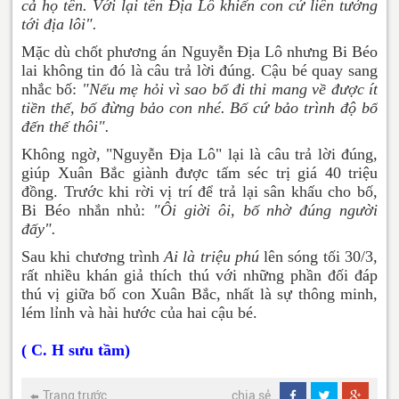
cả họ tên. Với lại tên Địa Lô khiến con cứ liên tưởng
tới địa lôi".
Mặc dù chốt phương án Nguyễn Địa Lô nhưng Bi Béo
lai không tin đó là câu trả lời đúng. Cậu bé quay sang
nhắc bố:
"Nếu mẹ hỏi vì sao bố đi thi mang về được ít
tiền thế, bố đừng bảo con nhé. Bố cứ bảo trình độ bố
đến thế thôi".
Không ngờ, "Nguyễn Địa Lô" lại là câu trả lời đúng,
giúp Xuân Bắc giành được tấm séc trị giá 40 triệu
đồng. Trước khi rời vị trí để trả lại sân khấu cho bố,
Bi Béo nhắn nhủ:
"Ôi giời ôi, bố nhờ đúng người
đấy".
Sau khi chương trình
Ai là triệu phú
lên sóng tối 30/3,
rất nhiều khán giả thích thú với những phần đối đáp
thú vị giữa bố con Xuân Bắc, nhất là sự thông minh,
lém lỉnh và hài hước của hai cậu bé.
( C. H sưu tầm)
Trang trước
chia sẻ