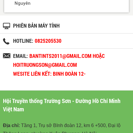
Nguyên
PHIÊN BẢN MÁY TÍNH
HOTLINE:
0825205530
EMAIL:
BANTINTS2011@GMAIL.COM HOẶC
HOITRUONGSON@GMAIL.COM
WESITE LIÊN KẾT: BINH ĐOÀN 12-
BINHDOAN12.VN
Hội Truyền thống Trường Sơn - Đường Hồ Chí Minh
Việt Nam
Địa chỉ:
Tầng 1, Trụ sở BInh đoàn 12, km 6 +500, Đại lộ