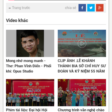
Trang trước
chia sẻ
Video khác
Mong nhớ mong manh -
CLIP ẢNH .LỄ KHÁNH
Thơ: Phan Vĩnh Điển - Phối
THÀNH BIA SỞ CHỈ HUY SƯ
khí: Opus Studio
ĐOÀN VÀ KỶ NIỆM 55 NĂM
THÀNH LẬP SƯ ĐOÀN 471
ANH HÙNG
Phim tài liệu: Đại hội Hội
Chương trình văn nghệ chào