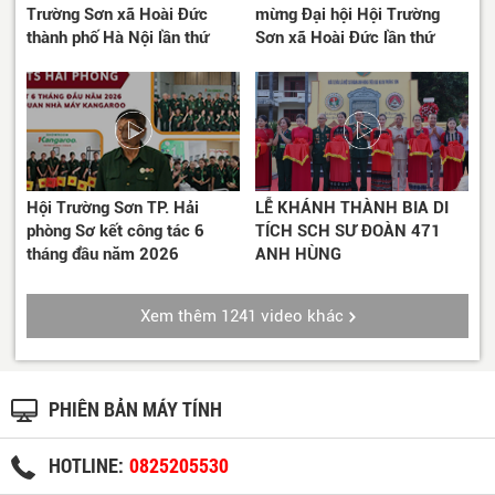
Trường Sơn xã Hoài Đức
mừng Đại hội Hội Trường
thành phố Hà Nội lần thứ
Sơn xã Hoài Đức lần thứ
nhất, nhiệm kì 2026-2031
nhất, nhiệm kì 2026-2031
Hội Trường Sơn TP. Hải
LỄ KHÁNH THÀNH BIA DI
phòng Sơ kết công tác 6
TÍCH SCH SƯ ĐOÀN 471
tháng đầu năm 2026
ANH HÙNG
Xem thêm 1241 video khác
PHIÊN BẢN MÁY TÍNH
HOTLINE:
0825205530