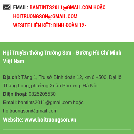
EMAIL:
BANTINTS2011@GMAIL.COM HOẶC
HOITRUONGSON@GMAIL.COM
WESITE LIÊN KẾT: BINH ĐOÀN 12-
BINHDOAN12.VN
Hội Truyền thống Trường Sơn - Đường Hồ Chí Minh
Việt Nam
Địa chỉ:
Tầng 1, Trụ sở BInh đoàn 12, km 6 +500, Đại lộ
Thăng Long, phường Xuân Phương, Hà Nội.
Điện thoại:
0825205530
Email
: bantints2011@gmail.com hoặc
hoitruongson@gmail.com
Website:
www.hoitruongson.vn