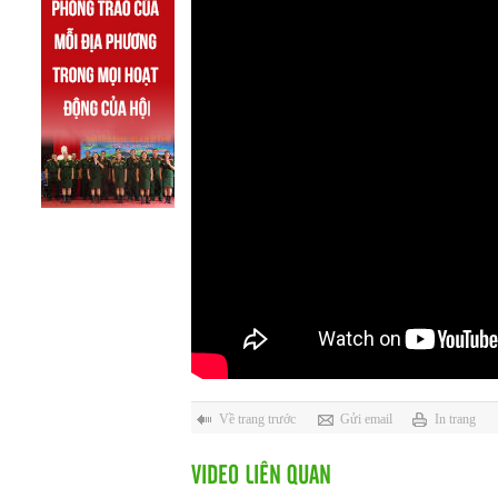
Về trang trước
Gửi email
In trang
VIDEO LIÊN QUAN