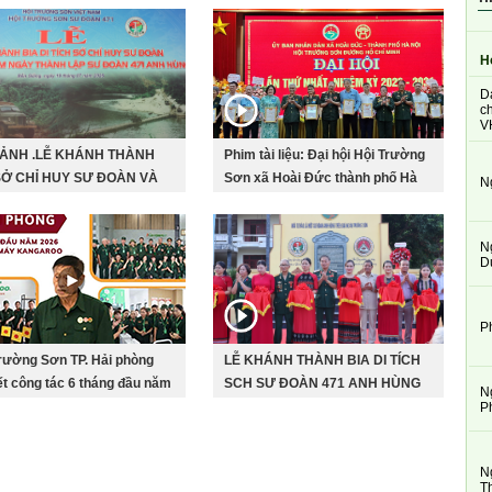
H
D
ch
V
 ẢNH .LỄ KHÁNH THÀNH
Phim tài liệu: Đại hội Hội Trường
SỞ CHỈ HUY SƯ ĐOÀN VÀ
Sơn xã Hoài Đức thành phố Hà
N
IỆM 55 NĂM THÀNH LẬP
Nội lần thứ nhất, nhiệm kì 2026-
OÀN 471 ANH HÙNG
2031
N
D
P
rường Sơn TP. Hải phòng
LỄ KHÁNH THÀNH BIA DI TÍCH
t công tác 6 tháng đầu năm
SCH SƯ ĐOÀN 471 ANH HÙNG
N
P
N
T