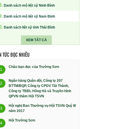
8.
Danh sách mộ liệt sỹ Ninh Bình
9.
Danh sách mộ liệt sỹ Nam Định
0.
Danh sách liệt sỹ tỉnh Thái Bình
XEM TẤT CẢ
N TỨC ĐỌC NHIỀU
Chào bạn đọc của Trường Sơn
1
Ngân hàng Quân đội, Công ty 207
2
BTTM/BQP, Công ty CPDV Tất Thành,
Công ty TBĐL Hồng Hà và Truyền hình
QPVN thăm Hội TSVN
Hội nghị Ban Thường vụ Hội TSVN Quý III
3
năm 2017
Hội Trường Sơn
4