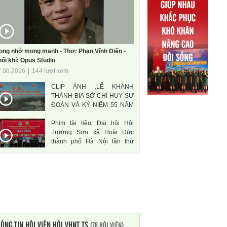
ong nhớ mong manh - Thơ: Phan Vĩnh Điển -
ối khí: Opus Studio
7.08.2026
|
144 lượt xem
CLIP ẢNH .LỄ KHÁNH
THÀNH BIA SỞ CHỈ HUY SƯ
ĐOÀN VÀ KỶ NIỆM 55 NĂM
THÀNH LẬP SƯ ĐOÀN 471
Phim tài liệu: Đại hội Hội
ANH HÙNG
Trường Sơn xã Hoài Đức
thành phố Hà Nội lần thứ
nhất, nhiệm kì 2026-2031
ÔNG TIN HỘI VIÊN HỘI VHNT TS
(78 HỘI VIÊN)