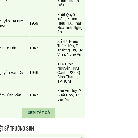
Xuân, Thanh
Hóa.
Khối Quyết
Tiến, P. Hàa
guyễn Thị Kim
1959
Hiếu, TX. Thái
hoa
Hòa, tỉnh Nghệ
An.
Số 47, Đặng
Thúc Hứa, P.
ê Đức Lân
1947
Trường Thi, TP.
Vinh, Nghệ An
117/106B
Nguyễn Hữu
guyễn Văn Dụ
1946
Cảnh, P.22, Q.
Bình Thạnh,
TP.HCM
Khu An Huy, P.
àm Đình Văn
1947
Suối Hoa,TP
Bắc Ninh
XEM TẤT CẢ
ỆT SỸ TRƯỜNG SƠN