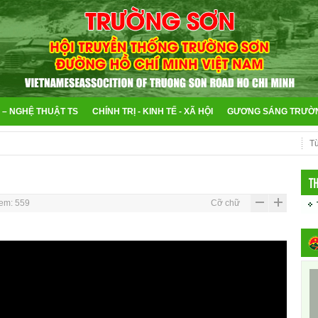
 – NGHỆ THUẬT TS
CHÍNH TRỊ - KINH TẾ - XÃ HỘI
GƯƠNG SÁNG TRƯỜ
T
em: 559
Cỡ chữ