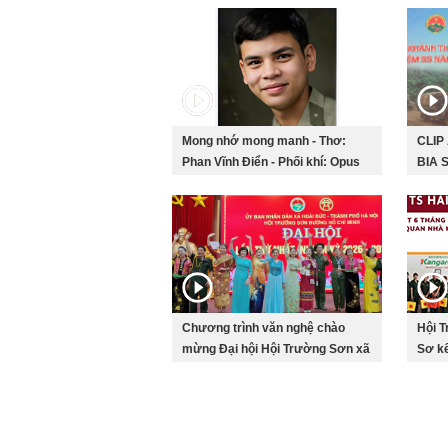
Mong nhớ mong manh - Thơ:
CLIP
Phan Vĩnh Điển - Phối khí: Opus
BIA 
Studio
KỶ N
SƯ Đ
Chương trình văn nghệ chào
Hội T
mừng Đại hội Hội Trường Sơn xã
Sơ kế
Hoài Đức lần thứ nhất, nhiệm kì
2026
2026-2031