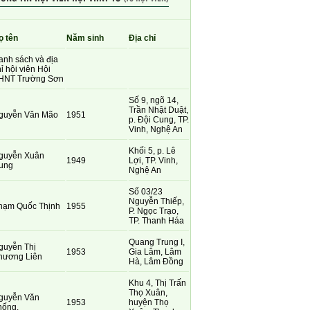
ọ tên
Năm sinh
Địa chỉ
anh sách và địa
ỉ hội viên Hội
HNT Trường Sơn
Số 9, ngõ 14,
Trần Nhật Duật,
guyễn Văn Mão
1951
p. Đội Cung, TP.
Vinh, Nghệ An
Khối 5, p. Lê
guyễn Xuân
1949
Lợi, TP. Vinh,
ung
Nghệ An
Số 03/23
Nguyễn Thiếp,
hạm Quốc Thịnh
1955
P. Ngọc Trạo,
TP. Thanh Háa
Quang Trung I,
guyễn Thị
1953
Gia Lâm, Lâm
hương Liên
Hà, Lâm Đồng
Khu 4, Thị Trấn
Thọ Xuân,
guyễn Văn
1953
huyện Thọ
hống.