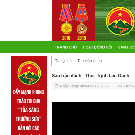
TRANG CHỦ
HOẠT ĐỘNG HỘI
VĂN HỌC
Trang chủ
Thư viện video
Sau trận đánh - Thơ: Trịnh Lan Oanh
Ngày đăng: 08:04 05/08/2025
Lượt x