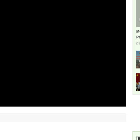
M
Ph
0
TH