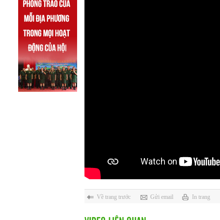
Về trang trước
Gửi email
In trang