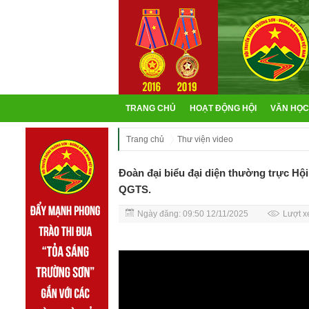
TRANG CHỦ
HOẠT ĐỘNG HỘI
VĂN HỌC
Trang chủ
Thư viện video
Đoàn đại biểu đại diện thường trực Hộ
QGTS.
Ngày đăng: 09:50 12/11/2025
Lượt x