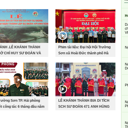
H
D
ch
V
 ẢNH .LỄ KHÁNH THÀNH
Phim tài liệu: Đại hội Hội Trường
N
SỞ CHỈ HUY SƯ ĐOÀN VÀ
Sơn xã Hoài Đức thành phố Hà
IỆM 55 NĂM THÀNH LẬP
Nội lần thứ nhất, nhiệm kì 2026-
N
OÀN 471 ANH HÙNG
2031
D
P
rường Sơn TP. Hải phòng
LỄ KHÁNH THÀNH BIA DI TÍCH
N
P
t công tác 6 tháng đầu năm
SCH SƯ ĐOÀN 471 ANH HÙNG
N
T