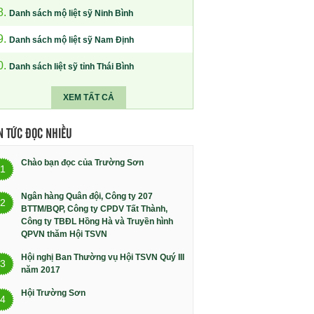
8.
Danh sách mộ liệt sỹ Ninh Bình
9.
Danh sách mộ liệt sỹ Nam Định
0.
Danh sách liệt sỹ tỉnh Thái Bình
XEM TẤT CẢ
N TỨC ĐỌC NHIỀU
Chào bạn đọc của Trường Sơn
1
Ngân hàng Quân đội, Công ty 207
2
BTTM/BQP, Công ty CPDV Tất Thành,
Công ty TBĐL Hồng Hà và Truyền hình
QPVN thăm Hội TSVN
Hội nghị Ban Thường vụ Hội TSVN Quý III
3
năm 2017
Hội Trường Sơn
4