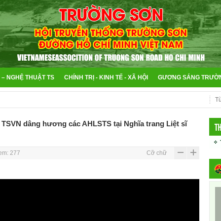
 – NGHỆ THUẬT TS
CHÍNH TRỊ - KINH TẾ - XÃ HỘI
GƯƠNG SÁNG TRƯỜ
i TSVN dâng hương các AHLSTS tại Nghĩa trang Liệt sĩ
T
em: 277
Cỡ chữ