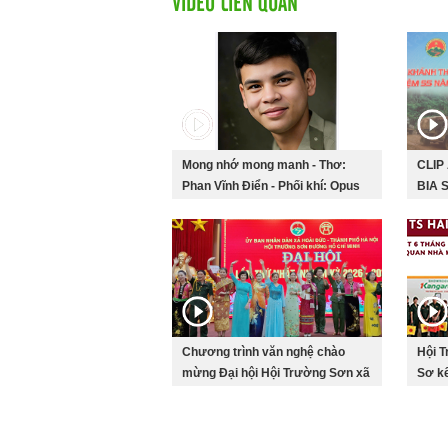
VIDEO LIÊN QUAN
Mong nhớ mong manh - Thơ:
CLIP
Phan Vĩnh Điển - Phối khí: Opus
BIA 
Studio
KỶ N
SƯ Đ
Chương trình văn nghệ chào
Hội T
mừng Đại hội Hội Trường Sơn xã
Sơ kế
Hoài Đức lần thứ nhất, nhiệm kì
2026
2026-2031