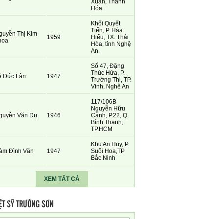
Xuân, Thanh
Hóa.
Khối Quyết
Tiến, P. Hàa
guyễn Thị Kim
1959
Hiếu, TX. Thái
hoa
Hòa, tỉnh Nghệ
An.
Số 47, Đặng
Thúc Hứa, P.
ê Đức Lân
1947
Trường Thi, TP.
Vinh, Nghệ An
117/106B
Nguyễn Hữu
guyễn Văn Dụ
1946
Cảnh, P.22, Q.
Bình Thạnh,
TP.HCM
Khu An Huy, P.
àm Đình Văn
1947
Suối Hoa,TP
Bắc Ninh
XEM TẤT CẢ
ỆT SỸ TRƯỜNG SƠN