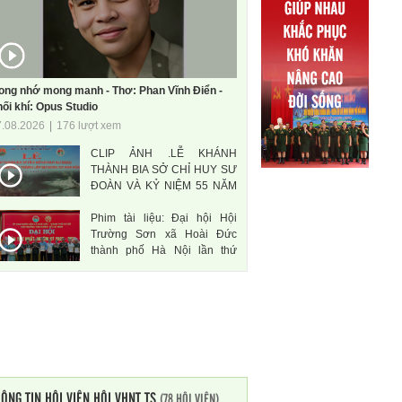
ong nhớ mong manh - Thơ: Phan Vĩnh Điển -
ối khí: Opus Studio
7.08.2026
|
176 lượt xem
CLIP ẢNH .LỄ KHÁNH
THÀNH BIA SỞ CHỈ HUY SƯ
ĐOÀN VÀ KỶ NIỆM 55 NĂM
THÀNH LẬP SƯ ĐOÀN 471
Phim tài liệu: Đại hội Hội
ANH HÙNG
Trường Sơn xã Hoài Đức
thành phố Hà Nội lần thứ
nhất, nhiệm kì 2026-2031
ÔNG TIN HỘI VIÊN HỘI VHNT TS
(78 HỘI VIÊN)