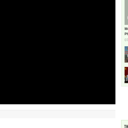
M
Ph
0
TH