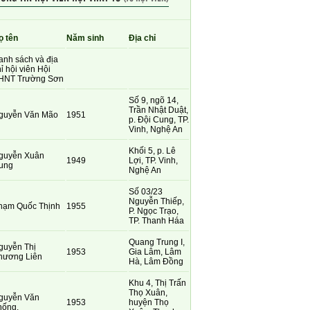
ọ tên
Năm sinh
Địa chỉ
anh sách và địa
ỉ hội viên Hội
HNT Trường Sơn
Số 9, ngõ 14,
Trần Nhật Duật,
guyễn Văn Mão
1951
p. Đội Cung, TP.
Vinh, Nghệ An
Khối 5, p. Lê
guyễn Xuân
1949
Lợi, TP. Vinh,
ung
Nghệ An
Số 03/23
Nguyễn Thiếp,
hạm Quốc Thịnh
1955
P. Ngọc Trạo,
TP. Thanh Háa
Quang Trung I,
guyễn Thị
1953
Gia Lâm, Lâm
hương Liên
Hà, Lâm Đồng
Khu 4, Thị Trấn
Thọ Xuân,
guyễn Văn
1953
huyện Thọ
hống.