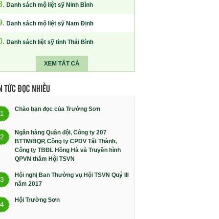
8.
Danh sách mộ liệt sỹ Ninh Bình
9.
Danh sách mộ liệt sỹ Nam Định
0.
Danh sách liệt sỹ tỉnh Thái Bình
XEM TẤT CẢ
N TỨC ĐỌC NHIỀU
Chào bạn đọc của Trường Sơn
1
Ngân hàng Quân đội, Công ty 207
2
BTTM/BQP, Công ty CPDV Tất Thành,
Công ty TBĐL Hồng Hà và Truyền hình
QPVN thăm Hội TSVN
Hội nghị Ban Thường vụ Hội TSVN Quý III
3
năm 2017
Hội Trường Sơn
4