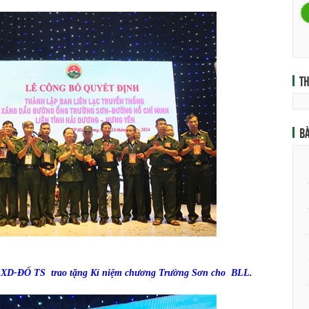
T
BÀ
i XD-ĐỐ TS trao tặng Kỉ niệm chương Trường Sơn cho BLL.