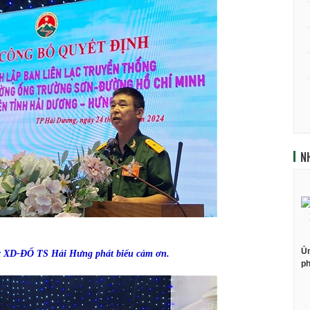
N
Ủn
ạc XD-ĐỐ TS Hải Hưng phát biểu cảm ơn.
ph