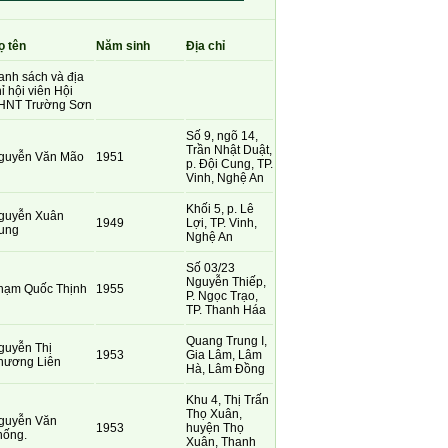
ọ tên
Năm sinh
Địa chỉ
anh sách và địa
ỉ hội viên Hội
HNT Trường Sơn
Số 9, ngõ 14,
Trần Nhật Duật,
guyễn Văn Mão
1951
p. Đội Cung, TP.
Vinh, Nghệ An
Khối 5, p. Lê
guyễn Xuân
1949
Lợi, TP. Vinh,
ung
Nghệ An
Số 03/23
Nguyễn Thiếp,
hạm Quốc Thịnh
1955
P. Ngọc Trạo,
TP. Thanh Háa
Quang Trung I,
guyễn Thị
1953
Gia Lâm, Lâm
hương Liên
Hà, Lâm Đồng
Khu 4, Thị Trấn
Thọ Xuân,
guyễn Văn
1953
huyện Thọ
hống.
Xuân, Thanh