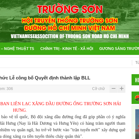
 – NGHỆ THUẬT TS
CHÍNH TRỊ - KINH TẾ - XÃ HỘI
GƯƠNG SÁNG TRƯỜ
ức Lễ công bố Quyết định thành lập BLL
H
em: 306
Cỡ chữ
 BAN LIÊN LẠC XĂNG DẦU ĐƯỜNG ỐNG TRƯỜNG SƠN HẢI
HƯNG.
 vệ tổ quốc, Bộ đội xăng dầu đường ống đã góp phần có ý nghĩa
h Hải Hưng (Nay là Hải Dương và Hưng Yên) có hàng trăm người tham
 nhiệm vụ quân ngũ, họ trở về bước vào “trận tuyến mới” xây dựng quê
 dòng xăng ra tiền tuyến thiêu cháy quân thù”.