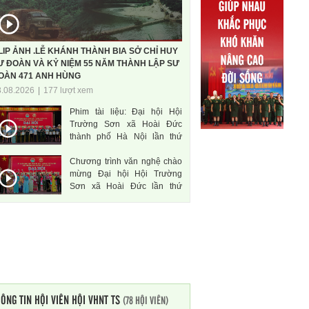
LIP ẢNH .LỄ KHÁNH THÀNH BIA SỞ CHỈ HUY
Ư ĐOÀN VÀ KỶ NIỆM 55 NĂM THÀNH LẬP SƯ
OÀN 471 ANH HÙNG
3.08.2026
|
177 lượt xem
Phim tài liệu: Đại hội Hội
Trường Sơn xã Hoài Đức
thành phố Hà Nội lần thứ
nhất, nhiệm kì 2026-2031
Chương trình văn nghệ chào
mừng Đại hội Hội Trường
Sơn xã Hoài Đức lần thứ
nhất, nhiệm kì 2026-2031
ÔNG TIN HỘI VIÊN HỘI VHNT TS
(78 HỘI VIÊN)