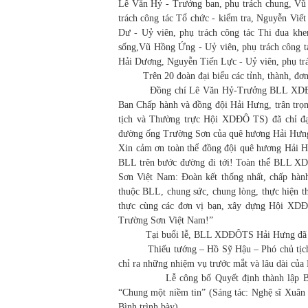
Lê Văn Hỷ - Trưởng ban, phụ trách chung, Vũ
trách công tác Tổ chức - kiểm tra, Nguyễn Viế
Dư - Uỷ viên, phụ trách công tác Thi đua khe
sống,Vũ Hồng Ứng - Uỷ viên, phụ trách công t
Hải Dương, Nguyễn Tiến Lực - Uỷ viên, phụ t
Trên 20 đoàn đại biểu các tỉnh, thành, đơn
Đồng chí Lê Văn Hỷ-Trưởng BLL XDĐÔTS Hả
Ban Chấp hành và đồng đội Hải Hưng, trân tr
tịch và Thường trực Hội XDĐÔ TS) đã chỉ đạ
đường ống Trường Sơn của quê hương Hải Hưng, 
Xin cảm ơn toàn thể đồng đội quê hương Hải H
BLL trên bước đường đi tới! Toàn thể BLL 
Sơn Việt Nam: Đoàn kết thống nhất, chấp hàn
thuộc BLL, chung sức, chung lòng, thực hiện th
thực cùng các đơn vị bạn, xây dựng Hội XDĐ
Trường Sơn Việt Nam!”
Tại buổi lễ, BLL XDĐÔTS Hải Hưng đã Th
Thiếu tướng – Hồ Sỹ Hậu – Phó chủ tịch H
chỉ ra những nhiệm vụ trước mắt và lâu dài 
Lễ công bố Quyết định thành lập BLL X
“Chung một niềm tin” (Sáng tác: Nghệ sĩ Xuân
Bình trình bày).