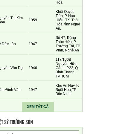
Hóa.
Khối Quyết
Tiến, P. Hàa
guyễn Thị Kim
1959
Hiếu, TX. Thái
hoa
Hòa, tỉnh Nghệ
An.
Số 47, Đặng
Thúc Hứa, P.
ê Đức Lân
1947
Trường Thi, TP.
Vinh, Nghệ An
117/106B
Nguyễn Hữu
guyễn Văn Dụ
1946
Cảnh, P.22, Q.
Bình Thạnh,
TP.HCM
Khu An Huy, P.
àm Đình Văn
1947
Suối Hoa,TP
Bắc Ninh
XEM TẤT CẢ
ỆT SỸ TRƯỜNG SƠN