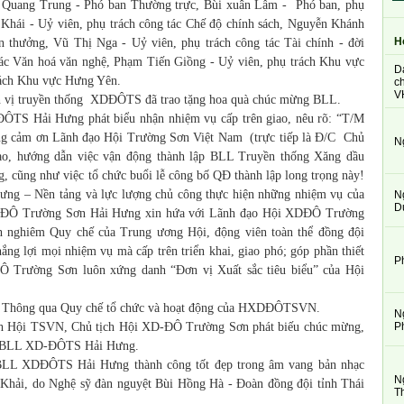
 Quang Trung - Phó ban Thường trực, Bùi xuân Lẫm - Phó ban, phụ
t Khái - Uỷ viên, phụ trách công tác Chế độ chính sách, Nguyễn Khánh
H
n thưởng, Vũ Thị Nga - Uỷ viên, phụ trách công tác Tài chính - đời
ác Văn hoá văn nghệ, Phạm Tiến Giồng - Uỷ viên, phụ trách Khu vực
D
rách Khu vực Hưng Yên.
ch
V
 vị truyền thống XDĐÔTS đã trao tặng hoa quà chúc mừng BLL.
i Hưng phát biểu nhận nhiệm vụ cấp trên giao, nêu rõ: “T/M
ọng cảm ơn Lãnh đạo Hội Trường Sơn Việt Nam (trực tiếp là Đ/C Chủ
N
o, hướng dẫn việc vận động thành lập BLL Truyền thống Xăng dầu
cũng như việc tổ chức buổi lễ công bố QĐ thành lập long trọng này!
ưng – Nền tảng và lực lượng chủ công thực hiện những nhiệm vụ của
N
D
XDĐÔ Trường Sơn Hải Hưng xin hứa với Lãnh đạo Hội XDĐÔ Trường
h nghiêm Quy chế của Trung ương Hội, động viên toàn thể đồng đội
ắng lợi mọi nhiệm vụ mà cấp trên triển khai, giao phó; góp phần thiết
P
Ô Trường Sơn luôn xứng danh “Đơn vị Xuất sắc tiêu biểu” của Hội
ông qua Quy chế tổ chức và hoạt động của HXDĐÔTSVN.
N
P
ội TSVN, Chủ tịch Hội XD-ĐÔ Trường Sơn phát biếu chúc mừng,
của BLL XD-ĐÔTS Hải Hưng.
DĐÔTS Hải Hưng thành công tốt đẹp trong âm vang bản nhạc
N
 Khải, do Nghệ sỹ đàn nguyệt Bùi Hồng Hà - Đoàn đồng đội tỉnh Thái
T