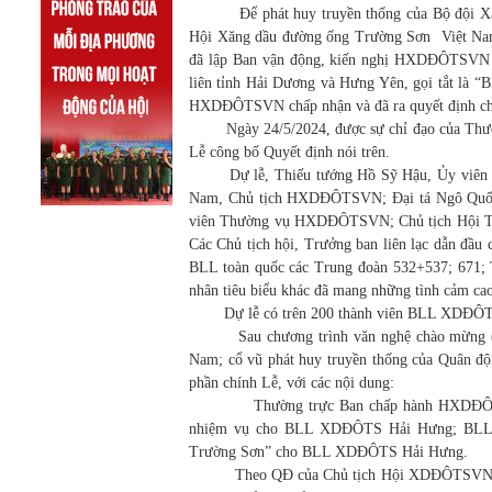
Để phát huy truyền thống của Bộ đội Xăng 
Hội Xăng dầu đường ống Trường Sơn Việt N
đã lập Ban vận động, kiến nghị HXDĐÔTSVN 
liên tỉnh Hải Dương và Hưng Yên, gọi tắt là
HXDĐÔTSVN chấp nhận và đã ra quyết định ch
Ngày 24/5/2024, được sự chỉ đạo của Thư
Lễ công bố Quyết định nói trên.
Dự lễ, Thiếu tướng Hồ Sỹ Hậu, Ủy viên th
Nam, Chủ tịch HXDĐÔTSVN; Đại tá Ngô Quốc
viên Thường vụ HXDĐÔTSVN; Chủ tịch Hội Trư
Các Chủ tịch hội, Trưởng ban liên lạc dẫn đầu
BLL toàn quốc các Trung đoàn 532+537; 671; 
nhân tiêu biểu khác đã mang những tình cảm
Dự lễ có trên 200 thành viên BLL XDĐÔTS 
Sau chương trình văn nghệ chào mừng (với
Nam; cổ vũ phát huy truyền thống của Quân độ
phần chính Lễ, với các nội dung:
Thường trực Ban chấp hành HXDĐÔTSVN 
nhiệm vụ cho BLL XDĐÔTS Hải Hưng; BLL ra
Trường Sơn” cho BLL XDĐÔTS Hải H
Theo QĐ của Chủ tịch Hội XDĐÔTSVN, Ban