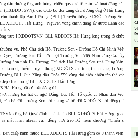
dầu đường ống anh hùng, chiểu quy chế tổ chức và hoạt động của
am (HXDĐÔTSVN), các CCB bộ đội xăng dầu đường ống ở Hải Hưng
cho thành lập Ban Liên lạc (BLL) Truyền thống XDĐÔ Trường Sơn
C
 “BLL XDĐÔTS Hải Hưng”. Nguyện vọng chính đáng ấy được Lãnh đạo
S
uẩn y.
Đ
ờng trực HXDĐÔTSVN, BLL XDĐÔTS Hải Hưng long trọng tổ chức
0
ường vụ, Phó Chủ tịch Hội Trường Sơn - Đường Hồ Chí Minh Việt
 Quỳ, Trưởng ban Tổ chức Hội Trường Sơn Việt Nam cùng Các Ủy
ờng Sơn tỉnh Hải Dương; Chủ tịch Hội Trường Sơn tỉnh Hưng Yên;
 các đoàn đại biểu Truyền thống XDĐÔTS các tỉnh, thành phố; Trưởng
Trưởng BLL Cục Xăng dầu Đoàn 559 cùng đại diện nhiều tập thể các
 cao đẹp chúc mừng BLL XDĐÔTS Hải Hưng.
Hải Hưng, đã có mặt đông đủ.
 những bài hát ca ngợi Đảng, Bác Hồ, Tổ quốc và Nhân dân Việt
i, của bộ đội Trường Sơn nói chung và bộ đội XDĐÔTS nói riêng) là
công bố Quyế định Thành lập BLL XDĐÔTS Hải Hưng, giao
 mắt nhận nhiệm vụ, đồng thời trao Kỷ niệm chương “Chiến sĩ
ưng.
TH
 chấp hành thuộc BLL XDĐÔTS Hải Hưng gồm có 9 thành viên: