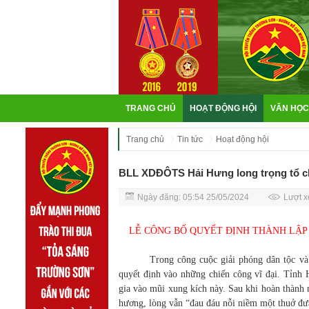
TRANG CHỦ
HOẠT ĐỘNG HỘI
VĂN HỌC
Trang chủ
Tin tức
Hoạt động hội
BLL XDĐÔTS Hải Hưng long trọng tổ ch
Ngày đăng: 05:54 25/05/2024
Lượt x
LỄ CÔNG BỐ QUYẾT ĐỊNH THÀNH LẬP
Trong công cuộc giải phóng dân tộc và bảo
quyết định vào những chiến công vĩ đại. Tỉn
gia vào mũi xung kích này. Sau khi hoàn thành
hương, lòng vẫn “đau đáu nỗi niềm một thuở đưa