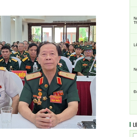
N
T
L
N
Đ
LI