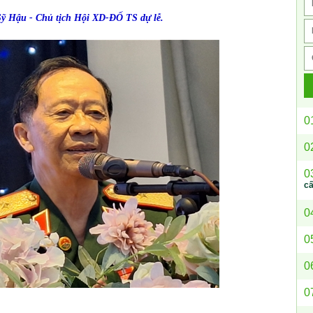
ỹ Hậu - Chủ tịch Hội XD-ĐỐ TS dự lễ.
0
0
0
c
0
0
0
0