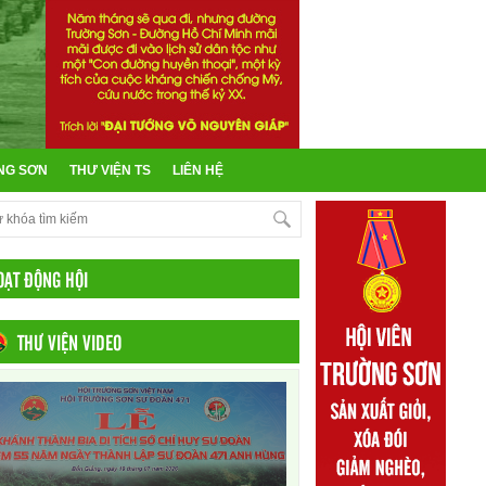
NG SƠN
THƯ VIỆN TS
LIÊN HỆ
OẠT ĐỘNG HỘI
THƯ VIỆN VIDEO