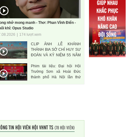
ong nhớ mong manh - Thơ: Phan Vĩnh Điển -
ối khí: Opus Studio
7.08.2026
|
174 lượt xem
CLIP ẢNH .LỄ KHÁNH
THÀNH BIA SỞ CHỈ HUY SƯ
ĐOÀN VÀ KỶ NIỆM 55 NĂM
THÀNH LẬP SƯ ĐOÀN 471
Phim tài liệu: Đại hội Hội
ANH HÙNG
Trường Sơn xã Hoài Đức
thành phố Hà Nội lần thứ
nhất, nhiệm kì 2026-2031
ÔNG TIN HỘI VIÊN HỘI VHNT TS
(78 HỘI VIÊN)