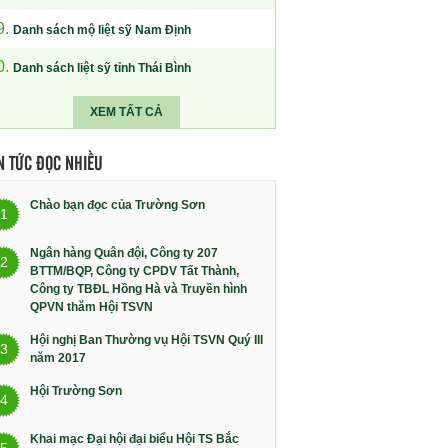
9.
Danh sách mộ liệt sỹ Nam Định
0.
Danh sách liệt sỹ tỉnh Thái Bình
XEM TẤT CẢ
N TỨC ĐỌC NHIỀU
Chào bạn đọc của Trường Sơn
1
Ngân hàng Quân đội, Công ty 207
2
BTTM/BQP, Công ty CPDV Tất Thành,
Công ty TBĐL Hồng Hà và Truyền hình
QPVN thăm Hội TSVN
Hội nghị Ban Thường vụ Hội TSVN Quý III
3
năm 2017
Hội Trường Sơn
4
Khai mạc Đại hội đại biểu Hội TS Bắc
5