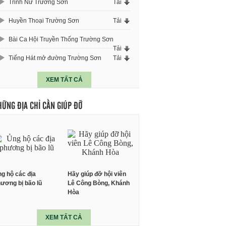
Trinh Nữ Trường Sơn
Tải
Huyền Thoại Trường Sơn
Tải
Bài Ca Hội Truyền Thống Trường Sơn
Tải
Tiếng Hát mở đường Trường Sơn
Tải
XEM TẤT CẢ
HỮNG ĐỊA CHỈ CẦN GIÚP ĐỠ
g hộ các địa
Hãy giúp đỡ hội viên
ương bị bão lũ
Lê Công Bòng, Khánh
Hòa
XEM TẤT CẢ