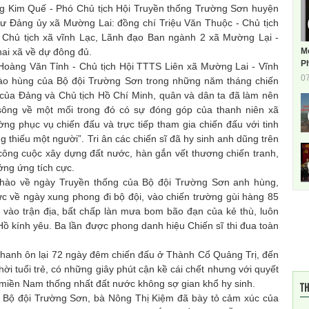
Kim Quế - Phó Chủ tịch Hội Truyền thống Trường Sơn huyện
ư Đảng ủy xã Mường Lai: đồng chí Triệu Văn Thuộc - Chủ tịch
 Chủ tịch xã vĩnh Lạc, Lãnh đạo Ban ngành 2 xã Mường Lại -
M
hai xã về dự đông đủ.
Ph
àng Văn Tỉnh - Chủ tịch Hội TTTS Liên xã Mường Lai - Vĩnh
0
 hào hùng của Bộ đội Trường Sơn trong những năm tháng chiến
o của Đảng và Chủ tịch Hồ Chí Minh, quân và dân ta đã làm nên
sông về một mối trong đó có sự đóng góp của thanh niên xã
ng phục vụ chiến đấu và trực tiếp tham gia chiến đấu với tinh
 thiếu một người”. Tri ân các chiến sĩ đã hy sinh anh dũng trên
ông cuộc xây dựng đất nước, hàn gắn vết thương chiến tranh,
ng ứng tích cực.
ự hào về ngày Truyền thống của Bộ đội Trường Sơn anh hùng,
ức về ngày xung phong đi bộ đội, vào chiến trường gùi hàng 85
í vào trận địa, bất chấp làn mưa bom bão đạn của kẻ thù, luôn
Hồ kính yêu. Ba lần được phong danh hiệu Chiến sĩ thi đua toàn
anh ôn lại 72 ngày đêm chiến đấu ở Thành Cổ Quảng Trị, đến
i tuổi trẻ, có những giây phút cận kề cái chết nhưng với quyết
 miền Nam thống nhất đất nước không sợ gian khổ hy sinh.
TH
nh Bộ đội Trường Sơn, bà Nông Thị Kiệm đã bày tỏ cảm xúc của