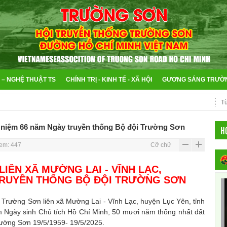
 – NGHỆ THUẬT TS
CHÍNH TRỊ - KINH TẾ - XÃ HỘI
GƯƠNG SÁNG TRƯỜ
ỉ niệm 66 năm Ngày truyền thống Bộ đội Trường Sơn
H
em: 447
Cỡ chữ
IÊN XÃ MƯỜNG LAI - VĨNH LẠC,
 TRUYỀN THỐNG BỘ ĐỘI TRƯỜNG SƠN
rường Sơn liên xã Mường Lai - Vĩnh Lạc, huyện Lục Yên, tỉnh
ăm Ngày sinh Chủ tích Hồ Chí Minh, 50 mươi năm thống nhất đất
ường Sơn 19/5/1959- 19/5/2025.