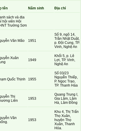
ọ tên
Năm sinh
Địa chỉ
anh sách và địa
ỉ hội viên Hội
HNT Trường Sơn
Số 9, ngõ 14,
Trần Nhật Duật,
guyễn Văn Mão
1951
p. Đội Cung, TP.
Vinh, Nghệ An
Khối 5, p. Lê
guyễn Xuân
1949
Lợi, TP. Vinh,
ung
Nghệ An
Số 03/23
Nguyễn Thiếp,
hạm Quốc Thịnh
1955
P. Ngọc Trạo,
TP. Thanh Háa
Quang Trung I,
guyễn Thị
1953
Gia Lâm, Lâm
hương Liên
Hà, Lâm Đồng
Khu 4, Thị Trấn
Thọ Xuân,
guyễn Văn
1953
huyện Thọ
hống.
Xuân, Thanh
Hóa.