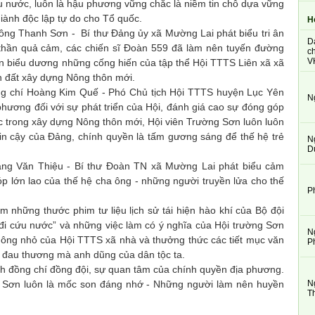
nước, luôn là hậu phương vững chắc là niềm tin chỗ dựa vững
iành độc lập tự do cho Tổ quốc.
H
g Thanh Sơn - Bí thư Đảng ủy xã Mường Lai phát biểu tri ân
D
 thần quả cảm, các chiến sĩ Đoàn 559 đã làm nên tuyến đường
ch
V
ận biểu dương những cống hiến của tập thể Hội TTTS Liên xã xã
n đất xây dựng Nông thôn mới.
 chí Hoàng Kim Quế - Phó Chủ tịch Hội TTTS huyện Lục Yên
N
hương đối với sự phát triển của Hội, đánh giá cao sự đóng góp
c trong xây dựng Nông thôn mới, Hội viên Trường Sơn luôn luôn
tin cậy của Đảng, chính quyền là tấm gương sáng để thế hệ trẻ
N
D
g Văn Thiệu - Bí thư Đoàn TN xã Mường Lai phát biểu cảm
óp lớn lao của thế hệ cha ông - những người truyền lửa cho thế
P
hững thước phim tư liệu lịch sử tái hiện hào khí của Bộ đội
i cứu nước” và những việc làm có ý nghĩa của Hội trường Sơn
N
ông nhỏ của Hội TTTS xã nhà và thưởng thức các tiết mục văn
P
ổ, đau thương mà anh dũng của dân tộc ta.
ình đồng chí đồng đội, sự quan tâm của chính quyền địa phương.
N
 Sơn luôn là mốc son đáng nhớ - Những người làm nên huyền
T