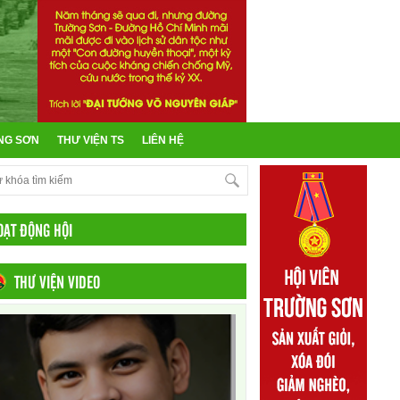
NG SƠN
THƯ VIỆN TS
LIÊN HỆ
OẠT ĐỘNG HỘI
THƯ VIỆN VIDEO