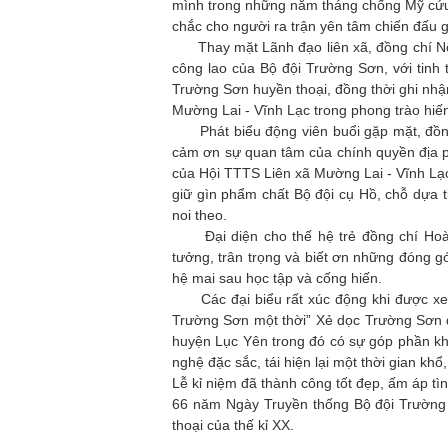
mình trong những năm tháng chống Mỹ cứu 
chắc cho người ra trận yên tâm chiến đấu g
Thay mặt Lãnh đạo liên xã, đồng chí Nôn
công lao của Bộ đội Trường Sơn, với tinh
Trường Sơn huyền thoại, đồng thời ghi nh
Mường Lai - Vĩnh Lạc trong phong trào hiế
Phát biểu động viên buổi gặp mặt, đồng
cảm ơn sự quan tâm của chính quyền địa p
của Hội TTTS Liên xã Mường Lai - Vĩnh Lạ
giữ gìn phẩm chất Bộ đội cụ Hồ, chỗ dựa 
noi theo.
Đại diện cho thế hệ trẻ đồng chí Hoàn
tưởng, trân trọng và biết ơn những đóng g
hệ mai sau học tập và cống hiến.
Các đại biểu rất xúc động khi được xem n
Trường Sơn một thời” Xẻ dọc Trường Sơn đ
huyện Lục Yên trong đó có sự góp phần kh
nghệ đặc sắc, tái hiện lại một thời gian kh
Lễ kỉ niệm đã thành công tốt đẹp, ấm áp t
66 năm Ngày Truyền thống Bộ đội Trường
thoại của thế kỉ XX.