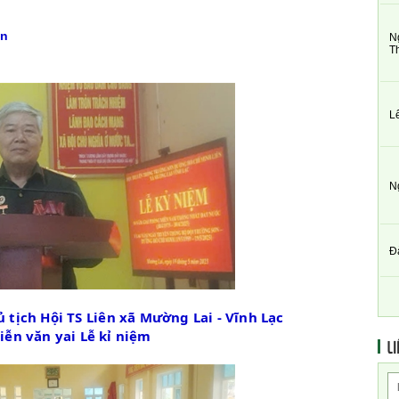
ơn
N
T
L
N
Đ
 tịch Hội TS Liên xã Mường Lai - Vĩnh Lạc
iễn văn yai Lễ kỉ niệm
LI