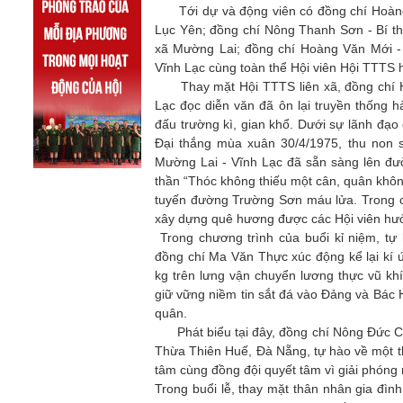
Tới dự và động viên có đồng chí Hoàng 
Lục Yên; đồng chí Nông Thanh Sơn - Bí th
xã Mường Lai; đồng chí Hoàng Văn Mới -
Vĩnh Lạc cùng toàn thể Hội viên Hội TTTS 
Thay mặt Hội TTTS liên xã, đồng chí Ho
Lạc đọc diễn văn đã ôn lại truyền thống
đấu trường kì, gian khổ. Dưới sự lãnh đạ
Đại thắng mùa xuân 30/4/1975, thu non 
Mường Lai - Vĩnh Lạc đã sẵn sàng lên đườ
thần “Thóc không thiếu một cân, quân không
tuyến đường Trường Sơn máu lửa. Trong c
xây dựng quê hương được các Hội viên hưở
Trong chương trình của buổi kỉ niệm, t
đồng chí Ma Văn Thực xúc động kể lại kí 
kg trên lưng vận chuyển lương thực vũ kh
giữ vững niềm tin sắt đá vào Đảng và Bác 
quân.
Phát biểu tại đây, đồng chí Nông Đức Ch
Thừa Thiên Huế, Đà Nẵng, tự hào về một thờ
tâm cùng đồng đội quyết tâm vì giải phóng
Trong buổi lễ, thay mặt thân nhân gia đì