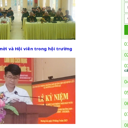
0
mời và Hội viên trong hội trường
0
0
c
0
0
0
0
0