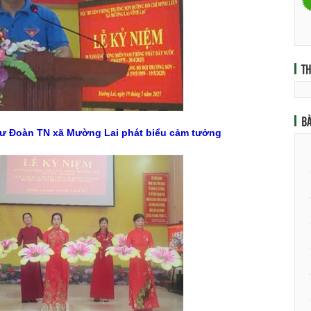
T
BÀ
thư Đoàn TN xã Mường Lai phát biểu cảm tưởng