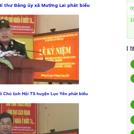
Bí thư Đảng ủy xã Mường Lai phát biểu
0
1
TI
ó Chủ tịch Hội TS huỵện Lục Yên phát biểu