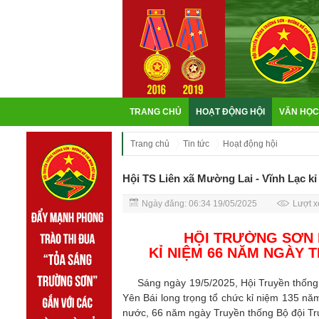
TRANG CHỦ
HOẠT ĐỘNG HỘI
VĂN HỌC
Trang chủ
Tin tức
Hoạt động hội
Hội TS Liên xã Mường Lai - Vĩnh Lạc k
Ngày đăng: 06:34 19/05/2025
Lượt x
HỘI TRƯỜNG SƠN L
KỈ NIỆM 66 NĂM NGÀY
Sáng ngày 19/5/2025, Hội Truyền thống T
Yên Bái long trọng tổ chức kỉ niệm 135 n
nước, 66 năm ngày Truyền thống Bộ đội Tr