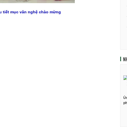
ều tiết mục văn nghệ chào mừng
N
Ủn
ph