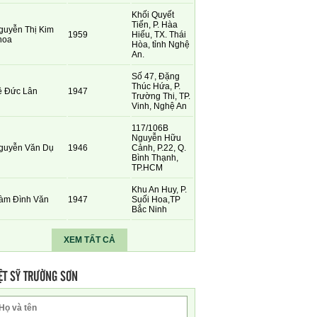
Khối Quyết
Tiến, P. Hàa
guyễn Thị Kim
1959
Hiếu, TX. Thái
hoa
Hòa, tỉnh Nghệ
An.
Số 47, Đặng
Thúc Hứa, P.
ê Đức Lân
1947
Trường Thi, TP.
Vinh, Nghệ An
117/106B
Nguyễn Hữu
guyễn Văn Dụ
1946
Cảnh, P.22, Q.
Bình Thạnh,
TP.HCM
Khu An Huy, P.
àm Đình Văn
1947
Suối Hoa,TP
Bắc Ninh
XEM TẤT CẢ
ỆT SỸ TRƯỜNG SƠN