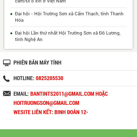
cam/Đi ô xin ở Việt Nam
Đại hội - Hội Trường Sơn xã Cẩm Thạch, tỉnh Thanh
Hóa
Đại hội Lần thứ nhất Hội Trường Sơn xã Đô Lương,
tỉnh Nghệ An
PHIÊN BẢN MÁY TÍNH
HOTLINE:
0825205530
EMAIL:
BANTINTS2011@GMAIL.COM HOẶC
HOITRUONGSON@GMAIL.COM
WESITE LIÊN KẾT: BINH ĐOÀN 12-
BINHDOAN12.VN