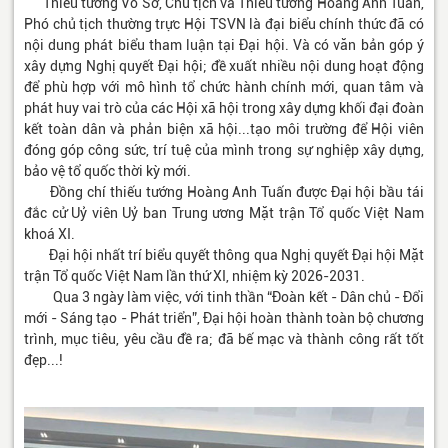
Thiếu tướng Võ Sở, Chủ tịch và Thiếu tướng Hoàng Anh Tuấn,
Phó chủ tịch thường trực Hội TSVN là đại biểu chính thức đã có
nội dung phát biểu tham luận tại Đại hội. Và có văn bản góp ý
xây dựng Nghị quyết Đại hội; đề xuất nhiều nội dung hoạt động
để phù hợp với mô hình tổ chức hành chính mới, quan tâm và
phát huy vai trò của các Hội xã hội trong xây dựng khối đại đoàn
kết toàn dân và phản biện xã hội...tạo môi trường để Hội viên
đóng góp công sức, trí tuệ của mình trong sự nghiệp xây dựng,
bảo vệ tổ quốc thời kỳ mới.
Đồng chí thiếu tướng Hoàng Anh Tuấn được Đại hội bầu tái
đắc cử Uỷ viên Uỷ ban Trung ương Mặt trận Tổ quốc Việt Nam
khoá XI.
Đại hội nhất trí biểu quyết thông qua Nghị quyết Đại hội Mặt
trận Tổ quốc Việt Nam lần thứ XI, nhiệm kỳ 2026-2031.
Qua 3 ngày làm việc, với tinh thần “Đoàn kết - Dân chủ - Đổi
mới - Sáng tạo - Phát triển”, Đại hội hoàn thành toàn bộ chương
trình, mục tiêu, yêu cầu đề ra;
đã bế mạc và thành công rất tốt
đẹp...!