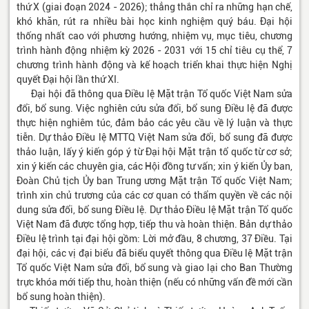
thứ X (giai đoạn 2024 - 2026); thẳng thắn chỉ ra những hạn chế,
khó khăn, rút ra nhiều bài học kinh nghiệm quý báu. Đại hội
thống nhất cao với phương hướng, nhiệm vụ, mục tiêu, chương
trình hành động nhiệm kỳ 2026 - 2031 với 15 chỉ tiêu cụ thể, 7
chương trình hành động và kế hoạch triển khai thực hiện Nghị
quyết Đại hội lần thứ XI.
Đại hội đã thông qua Điều lệ Mặt trận Tổ quốc Việt Nam sửa
đổi, bổ sung. Việc nghiên cứu sửa đổi, bổ sung Điều lệ đã được
thực hiện nghiêm túc, đảm bảo các yêu cầu về lý luận và thực
tiễn. Dự thảo Điều lệ MTTQ Việt Nam sửa đổi, bổ sung đã được
thảo luận, lấy ý kiến góp ý từ Đại hội Mặt trận tổ quốc từ cơ sở;
xin ý kiến các chuyên gia, các Hội đồng tư vấn; xin ý kiến Ủy ban,
Đoàn Chủ tịch Ủy ban Trung ương Mặt trận Tổ quốc Việt Nam;
trình xin chủ trương của các cơ quan có thẩm quyền về các nội
dung sửa đổi, bổ sung Điều lệ. Dự thảo Điều lệ Mặt trận Tổ quốc
Việt Nam đã được tổng hợp, tiếp thu và hoàn thiện. Bản dự thảo
Điều lệ trình tại đại hội gồm: Lời mở đầu, 8 chương, 37 Điều. Tại
đại hội, các vị đại biểu đã biểu quyết thông qua Điều lệ Mặt trận
Tổ quốc Việt Nam sửa đổi, bổ sung và giao lại cho Ban Thường
trực khóa mới tiếp thu, hoàn thiện (nếu có những vấn đề mới cần
bổ sung hoàn thiện).