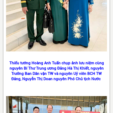
Thiếu tướng Hoàng Anh Tuấn chụp ảnh lưu niệm cùng
nguyên Bí Thư Trung ương Đảng
Hà Thị Khiết, nguyên
Trưởng Ban Dân vận TW
và nguyên Uỷ viên BCH TW
Đảng,
Nguyễn Thị Doan
nguyên Phó Chủ tịch Nước