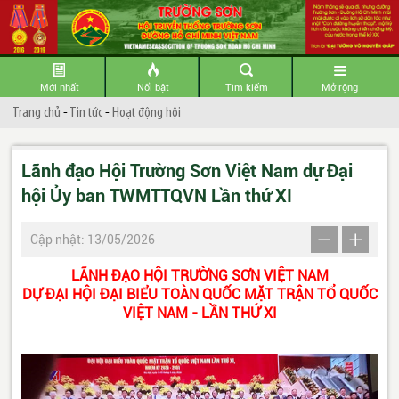
Mới nhất
Nổi bật
Tìm kiếm
Mở rộng
Trang chủ
-
Tin tức
-
Hoạt động hội
Lãnh đạo Hội Trường Sơn Việt Nam dự Đại
hội Ủy ban TWMTTQVN Lần thứ XI
Cập nhật: 13/05/2026
LÃNH ĐẠO HỘI TRƯỜNG SƠN VIỆT NAM
DỰ ĐẠI HỘI ĐẠI BIỂU TOÀN QUỐC MẶT TRẬN TỔ QUỐC
VIỆT NAM - LẦN THỨ XI