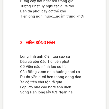
Rừng cây bát ngát reo trong gió
Tượng Phật uy nghi tạc giữa trời
Bàn đá phơi bày cờ thế khó
Tiên ông nghĩ nước...ngắm trùng khơi
8. ĐÊM SÔNG HÀN
Lung linh ánh điện tựa sao sa
Dấu cũ còn đâu, hỡi bến phà!
Cổ Viện náu mình lưu sự tích
Cầu Rồng vươn nhịp hướng khơi xa
Du thuyền dưới bên thong dong dạo
Xe cộ trên cầu rộn rã qua
Lớp lớp nhà cao ngời ánh điện
Sông Hàn lộng lẫy tựa Ngân hà!