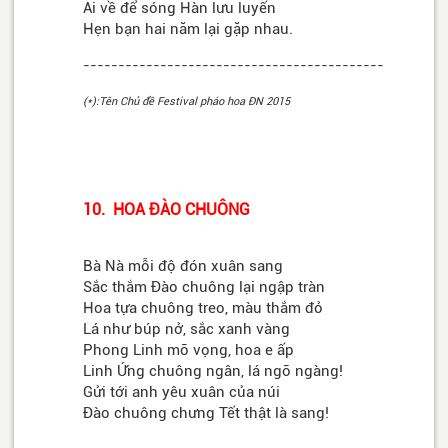
Ai về để sóng Hàn lưu luyến
Hẹn bạn hai năm lại gặp nhau.
-------------------------------------------
(*):Tên Chủ đề Festival pháo hoa ĐN 2015
10. HOA ĐÀO CHUÔNG
Bà Nà mỗi độ đón xuân sang
Sắc thắm Đào chuông lại ngập tràn
Hoa tựa chuông treo, màu thắm đỏ
Lá như búp nở, sắc xanh vàng
Phong Linh mõ vọng, hoa e ấp
Linh Ứng chuông ngân, lá ngỡ ngàng!
Gửi tới anh yêu xuân của núi
Đào chuông chưng Tết thật là sang!