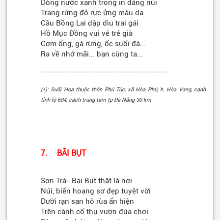
Dòng nước xanh trong in dáng núi
Trang rừng đỏ rực ửng màu da
Cầu Bồng Lai dập dìu trai gái
Hồ Mục Đồng vui vẻ trẻ già
Cơm ống, gà rừng, ốc suối đá...
Ra về nhớ mãi... bạn cùng ta...
-------------------------------------
(*): Suối Hoa thuộc thôn Phú Túc, xã Hòa Phú, h. Hòa Vang, cạnh
tỉnh lộ 604, cách trung tâm tp Đà Nẵng 30 km.
7. BÃI BỤT
Sơn Trà- Bãi Bụt thật là nơi
Núi, biển hoang sơ đẹp tuyệt vời
Dưới rạn san hô rùa ẩn hiện
Trên cành cổ thụ vượn đùa chơi