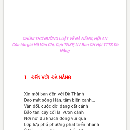
CHÙM THƠ ĐƯỜNG LUẬT VỀ ĐÀ NẴNG, HỘI AN
Của tác giả Hồ Văn Chi, Cựu TNXP, UV Ban CH Hội TTTS Đà
Nẵng.
1. ĐẾN VỚI ĐÀ NẴNG
Xin mời bạn đến với Đà Thành
Dạo mát sông Hàn, tắm biển xanh...
Vận đổi, cuộc đời đang cất cánh
Bão tan, cây cối lại vươn cành
Nơi nơi du khách đông vui quá
Lớp lớp phố phường phát triển nhanh