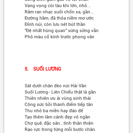
Vang vọng còi tàu khi lớn, nhỏ...
Râm ran nhạc suối chốn xa, gần...
Đường hầm, đã thỏa niềm mơ ước
Đỉnh núi, còn lưu nét bút thần
"Đệ nhất hùng quan" sừng sững vẫn
Phô màu cổ kính trước phong vân
5. SUỐI LƯƠNG
Sát dưới chân đèo núi Hải Vân
Suối Lương- Liên Chiểu thật là gần
Thiên nhiên ưu ái vùng sinh thái
Công sức bồi thành điểm tiếp tân
Thu nhỏ ba miền hay đáo để
Tạo thêm lắm cảnh đẹp vô ngần
Chợ quê, đặc sản...tình thân thiện
Rạo rực trong từng mỗi bước chân.