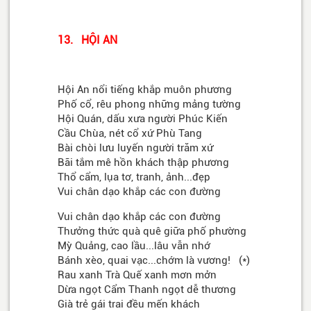
13. HỘI AN
Hội An nổi tiếng khắp muôn phương
Phố cổ, rêu phong những mảng tường
Hội Quán, dấu xưa người Phúc Kiến
Cầu Chùa, nét cổ xứ Phù Tang
Bài chòi lưu luyến người trăm xứ
Bãi tắm mê hồn khách thập phương
Thổ cẩm, lụa tơ, tranh, ảnh...đẹp
Vui chân dạo khắp các con đường
Vui chân dạo khắp các con đường
Thưởng thức quà quê giữa phố phường
Mỳ Quảng, cao lầu...lâu vẫn nhớ
Bánh xèo, quai vạc...chớm là vương! (*)
Rau xanh Trà Quế xanh mơn mởn
Dừa ngọt Cẩm Thanh ngọt dễ thương
Già trẻ gái trai đều mến khách