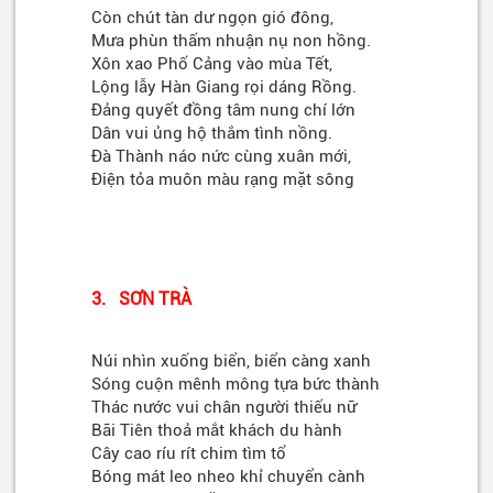
Còn chút tàn dư ngọn gió đông,
Mưa phùn thấm nhuận nụ non hồng.
Xôn xao Phố Cảng vào mùa Tết,
Lộng lẫy Hàn Giang rọi dáng Rồng.
Đảng quyết đồng tâm nung chí lớn
Dân vui ủng hộ thắm tình nồng.
Đà Thành náo nức cùng xuân mới,
Điện tỏa muôn màu rạng mặt sông
3. SƠN TRÀ
Núi nhìn xuống biển, biển càng xanh
Sóng cuộn mênh mông tựa bức thành
Thác nước vui chân người thiếu nữ
Bãi Tiên thoả mắt khách du hành
Cây cao ríu rít chim tìm tổ
Bóng mát leo nheo khỉ chuyển cành