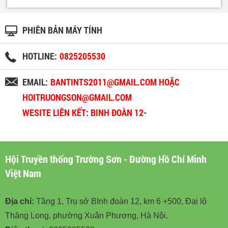
PHIÊN BẢN MÁY TÍNH
HOTLINE:
0825205530
EMAIL:
BANTINTS2011@GMAIL.COM HOẶC
HOITRUONGSON@GMAIL.COM
WESITE LIÊN KẾT: BINH ĐOÀN 12-
BINHDOAN12.VN
Hội Truyền thống Trường Sơn - Đường Hồ Chí Minh
Việt Nam
Địa chỉ:
Tầng 1, Trụ sở BInh đoàn 12, km 6 +500, Đại lộ
Thăng Long, phường Xuân Phương, Hà Nội.