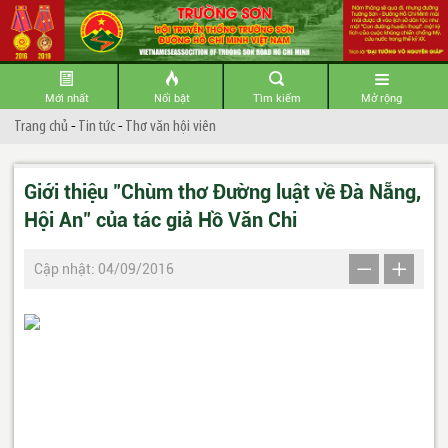
Mới nhất
Nổi bật
Tìm kiếm
Mở rộng
Trang chủ
-
Tin tức
-
Thơ văn hội viên
Giới thiệu "Chùm thơ Đường luật về Đà Nẵng,
Hội An" của tác giả Hồ Văn Chi
Cập nhật: 04/09/2016