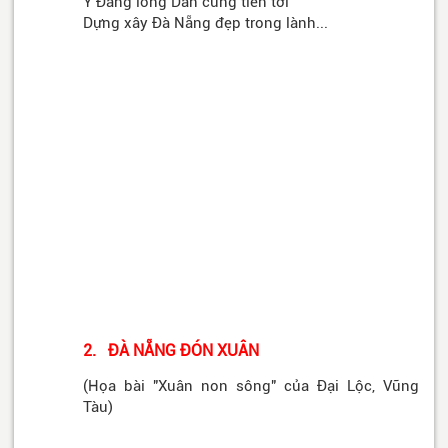
Ý Đảng lòng Dân cùng tiến tới
Dựng xây Đà Nẵng đẹp trong lành...
2. ĐÀ NẴNG ĐÓN XUÂN
(Họa bài "Xuân non sông" của Đại Lộc, Vũng
Tàu)