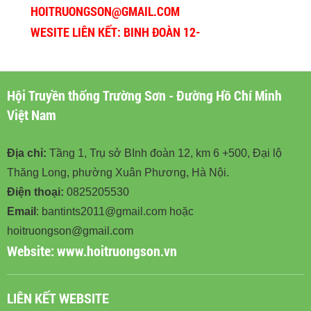
HOITRUONGSON@GMAIL.COM
WESITE LIÊN KẾT: BINH ĐOÀN 12-
BINHDOAN12.VN
Hội Truyền thống Trường Sơn - Đường Hồ Chí Minh
Việt Nam
Địa chỉ:
Tầng 1, Trụ sở BInh đoàn 12, km 6 +500, Đại lộ
Thăng Long, phường Xuân Phương, Hà Nội.
Điện thoại:
0825205530
Email
: bantints2011@gmail.com hoặc
hoitruongson@gmail.com
Website:
www.hoitruongson.vn
LIÊN KẾT WEBSITE