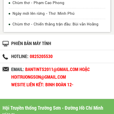
Chùm thơ - Phạm Cao Phong
Ngày mới lên rừng - Thơ: Minh Phú
Chùm thơ - Chiến thắng trận đầu: Bùi văn Hoằng
PHIÊN BẢN MÁY TÍNH
HOTLINE:
0825205530
EMAIL:
BANTINTS2011@GMAIL.COM HOẶC
HOITRUONGSON@GMAIL.COM
WESITE LIÊN KẾT: BINH ĐOÀN 12-
BINHDOAN12.VN
Hội Truyền thống Trường Sơn - Đường Hồ Chí Minh