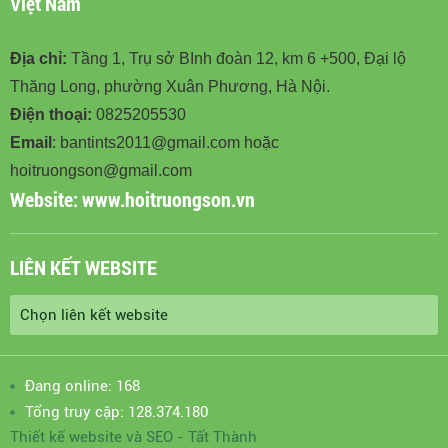
Việt Nam
Địa chỉ:
Tầng 1, Trụ sở BInh đoàn 12, km 6 +500, Đại lộ
Thăng Long, phường Xuân Phương, Hà Nội.
Điện thoại:
0825205530
Email
: bantints2011@gmail.com hoặc
hoitruongson@gmail.com
Website:
www.hoitruongson.vn
LIÊN KẾT WEBSITE
Đang online: 168
Tổng truy cập: 128.374.180
Thiết kế website
và
SEO
-
Tất Thành