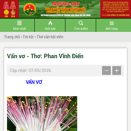
Mới nhất
Nổi bật
Tìm kiếm
Mở rộng
Trang chủ
-
Tin tức
-
Thơ văn hội viên
Vẩn vơ - Thơ: Phan Vĩnh Điển
Cập nhật: 07/05/2026
VẨN VƠ