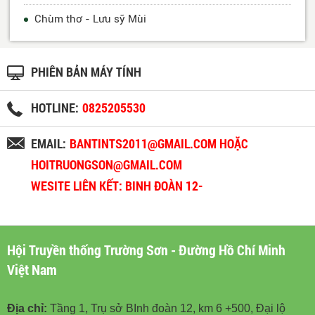
Chùm thơ - Lưu sỹ Mùi
PHIÊN BẢN MÁY TÍNH
HOTLINE:
0825205530
EMAIL:
BANTINTS2011@GMAIL.COM HOẶC
HOITRUONGSON@GMAIL.COM
WESITE LIÊN KẾT: BINH ĐOÀN 12-
BINHDOAN12.VN
Hội Truyền thống Trường Sơn - Đường Hồ Chí Minh
Việt Nam
Địa chỉ:
Tầng 1, Trụ sở BInh đoàn 12, km 6 +500, Đại lộ