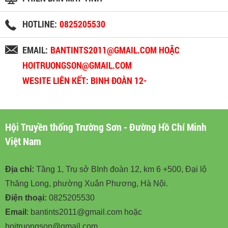
HOTLINE:
0825205530
EMAIL:
BANTINTS2011@GMAIL.COM HOẶC
HOITRUONGSON@GMAIL.COM
WESITE LIÊN KẾT: BINH ĐOÀN 12-
BINHDOAN12.VN
Hội Truyền thống Trường Sơn - Đường Hồ Chí Minh
Việt Nam
Địa chỉ:
Tầng 1, Trụ sở BInh đoàn 12, km 6 +500, Đại lộ
Thăng Long, phường Xuân Phương, Hà Nội.
Điện thoại:
0825205530
Email
: bantints2011@gmail.com hoặc
hoitruongson@gmail.com