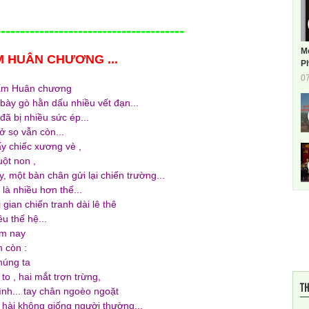
---------------------------------------
M
 HUÂN CHƯƠNG ...
Ph
0
tấm Huân chương
bày gò hằn dấu nhiều vết đạn...
đã bị nhiều sức ép...
ở sọ vẫn còn...
ấy chiếc xương vè ,
ột non ,
y, một bàn chân gửi lại chiến trường...
là nhiều hơn thế...
 gian chiến tranh dài lê thê
ều thế hệ...
ôm nay
n còn :
húng ta
to , hai mắt trợn trừng,
TH
ình... tay chân ngoèo ngoặt
hài không giống người thường...