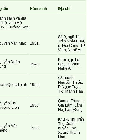
ọ tên
Năm sinh
Địa chỉ
anh sách và địa
ỉ hội viên Hội
HNT Trường Sơn
Số 9, ngõ 14,
Trần Nhật Duật,
guyễn Văn Mão
1951
p. Đội Cung, TP.
Vinh, Nghệ An
Khối 5, p. Lê
guyễn Xuân
1949
Lợi, TP. Vinh,
ung
Nghệ An
Số 03/23
Nguyễn Thiếp,
hạm Quốc Thịnh
1955
P. Ngọc Trạo,
TP. Thanh Háa
Quang Trung I,
guyễn Thị
1953
Gia Lâm, Lâm
hương Liên
Hà, Lâm Đồng
Khu 4, Thị Trấn
Thọ Xuân,
guyễn Văn
1953
huyện Thọ
hống.
Xuân, Thanh
Hóa.