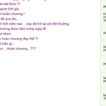
a bật khóc !!!
H
gười lính già
ấm huân chương.!
D
ch
 đã qua lâu...
V
 lính năm nao ...nay đã trở lại với đời thường.
hương được đeo trong ngày lễ
N
cứ khen:
 huân chương đẹp thế !!!
 hiểu gì...
N
m... Huân chương...???
D
P
N
P
N
T