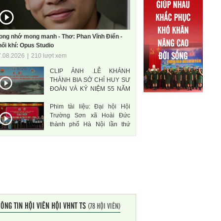
ong nhớ mong manh - Thơ: Phan Vĩnh Điển -
ối khí: Opus Studio
7.08.2026
|
210 lượt xem
CLIP ẢNH .LỄ KHÁNH
THÀNH BIA SỞ CHỈ HUY SƯ
ĐOÀN VÀ KỶ NIỆM 55 NĂM
THÀNH LẬP SƯ ĐOÀN 471
Phim tài liệu: Đại hội Hội
ANH HÙNG
Trường Sơn xã Hoài Đức
thành phố Hà Nội lần thứ
nhất, nhiệm kì 2026-2031
ÔNG TIN HỘI VIÊN HỘI VHNT TS
(78 HỘI VIÊN)