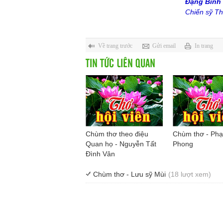
Đặng Bình
Chiến sỹ Th
Về trang trước
Gửi email
In trang
TIN TỨC LIÊN QUAN
Chùm thơ theo điệu
Chùm thơ - Ph
Quan họ - Nguyễn Tất
Phong
Đình Vân
Chùm thơ - Lưu sỹ Mùi
(18 lượt xem)