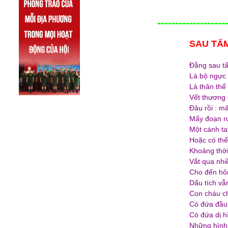
-------------------
SAU TẤM
Đằng sau 
Là bộ ngực 
Là thân thể 
Vết thương 
Đâu rồi : m
Mấy đoạn ru
Một cánh ta
Hoặc có thể 
Khoảng thời
Vắt qua nhi
Cho đến h
Dấu tích vẫ
Con cháu c
Có đứa đầu 
Có đứa dị h
Những hình 