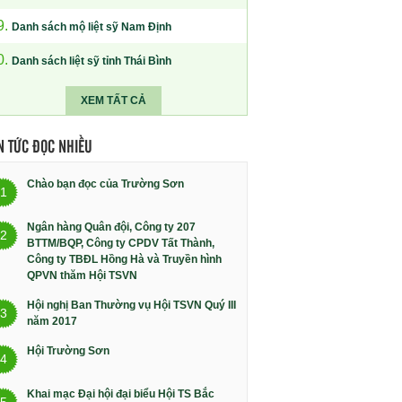
9.
Danh sách mộ liệt sỹ Nam Định
0.
Danh sách liệt sỹ tỉnh Thái Bình
XEM TẤT CẢ
N TỨC ĐỌC NHIỀU
Chào bạn đọc của Trường Sơn
1
Ngân hàng Quân đội, Công ty 207
2
BTTM/BQP, Công ty CPDV Tất Thành,
Công ty TBĐL Hồng Hà và Truyền hình
QPVN thăm Hội TSVN
Hội nghị Ban Thường vụ Hội TSVN Quý III
3
năm 2017
Hội Trường Sơn
4
Khai mạc Đại hội đại biểu Hội TS Bắc
5