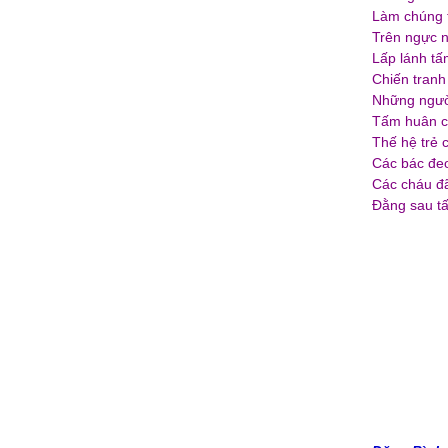
Làm chúng t
Trên ngực n
Lấp lánh t
Chiến tranh
Những người
Tấm huân c
Thế hệ trẻ 
Các bác đeo
Các cháu đã
Đằng sau tấ