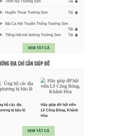
Trinh Nữ Trường Sơn
Tải
Huyền Thoại Trường Sơn
Tải
Bài Ca Hội Truyền Thống Trường Sơn
Tải
Tiếng Hát mở đường Trường Sơn
Tải
XEM TẤT CẢ
HỮNG ĐỊA CHỈ CẦN GIÚP ĐỠ
g hộ các địa
Hãy giúp đỡ hội viên
ương bị bão lũ
Lê Công Bòng, Khánh
Hòa
XEM TẤT CẢ