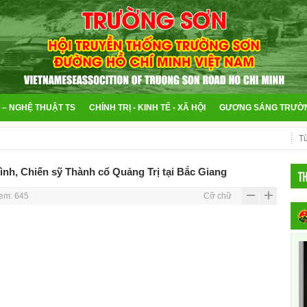
 – NGHỆ THUẬT TS
CHÍNH TRỊ - KINH TẾ - XÃ HỘI
GƯƠNG SÁNG TRƯỜ
nh, Chiến sỹ Thành cổ Quảng Trị tại Bắc Giang
T
em: 645
Cỡ chữ