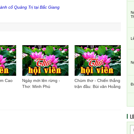
ành cổ Quảng Trị tại Bắc Giang
N
T
L
N
ạm Cao
Ngày mới lên rừng -
Chùm thơ - Chiến thắng
Đ
Thơ: Minh Phú
trận đầu: Bùi văn Hoằng
LI