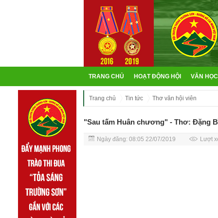
TRANG CHỦ
HOẠT ĐỘNG HỘI
VĂN HỌC
Trang chủ
Tin tức
Thơ văn hội viên
"Sau tấm Huân chương" - Thơ: Đặng Bì
Ngày đăng: 08:05 22/07/2019
Lượt x