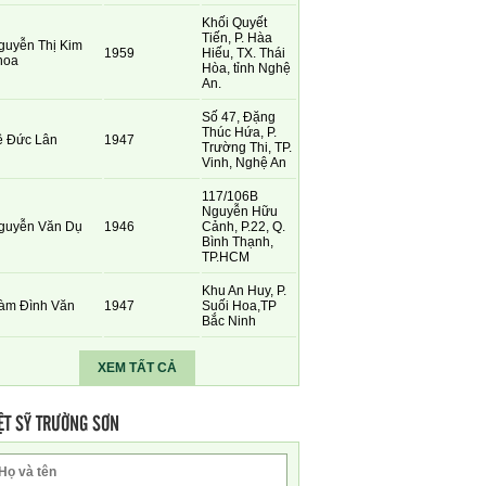
Khối Quyết
Tiến, P. Hàa
guyễn Thị Kim
1959
Hiếu, TX. Thái
hoa
Hòa, tỉnh Nghệ
An.
Số 47, Đặng
Thúc Hứa, P.
ê Đức Lân
1947
Trường Thi, TP.
Vinh, Nghệ An
117/106B
Nguyễn Hữu
guyễn Văn Dụ
1946
Cảnh, P.22, Q.
Bình Thạnh,
TP.HCM
Khu An Huy, P.
àm Đình Văn
1947
Suối Hoa,TP
Bắc Ninh
XEM TẤT CẢ
ỆT SỸ TRƯỜNG SƠN