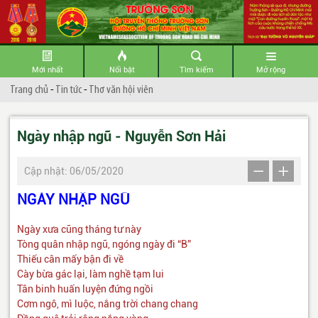
Mới nhất
Nổi bật
Tìm kiếm
Mở rộng
Trang chủ
-
Tin tức
-
Thơ văn hội viên
Ngày nhập ngũ - Nguyễn Sơn Hải
Cập nhật: 06/05/2020
NGÀY NHẬP NGŨ
Ngày xưa cũng tháng tư này
Tòng quân nhập ngũ, ngóng ngày đi “B”
Thiếu cân mấy bận đi về
Cày bừa gác lại, làm nghề tạm lui
Tân binh huấn luyện đứng ngồi
Cơm ngô, mì luộc, nắng trời chang chang