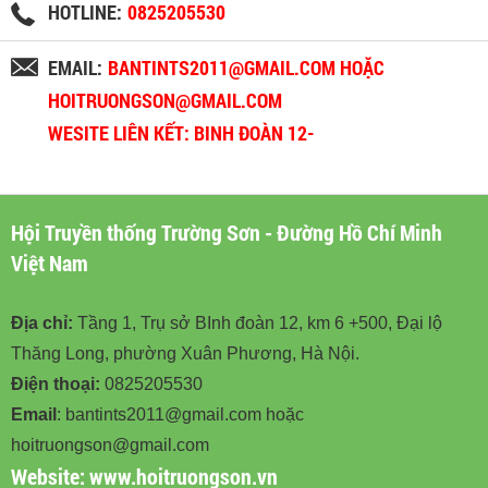
HOTLINE:
0825205530
EMAIL:
BANTINTS2011@GMAIL.COM HOẶC
HOITRUONGSON@GMAIL.COM
WESITE LIÊN KẾT: BINH ĐOÀN 12-
BINHDOAN12.VN
Hội Truyền thống Trường Sơn - Đường Hồ Chí Minh
Việt Nam
Địa chỉ:
Tầng 1, Trụ sở BInh đoàn 12, km 6 +500, Đại lộ
Thăng Long, phường Xuân Phương, Hà Nội.
Điện thoại:
0825205530
Email
: bantints2011@gmail.com hoặc
hoitruongson@gmail.com
Website:
www.hoitruongson.vn