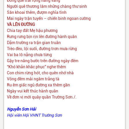
Đồng quê trải rộng nắng vàng
Người quê thương lắm những chàng thư sinh
Sắn khoai thêm, đượm nghĩa tình
Mai ngày trận tuyến – chiến binh ngoan cường
VÀ LÊN ĐƯỜNG
Chia tay đất Mẹ hậu phương
Rưng rưng bịn rịn lên đường hành quân
Dặm trường ra trận gian truân
Trèo đèo, lội suối, đường trơn mưa rừng
Vai ba lô nặng chưa từng
Gậy tre nâng bước trên đường ngày đêm
“Khó khăn khắc phục” nghe thêm
Con chim rừng hót, cho quên nhớ nhà
Võng đêm mải ngắm trăng tà
Ru êm giấc ngủ đường xa thêm gần
Ngày vui kết thúc hành quân
Về đơn vị mới quây quần Trường Sơn./.
Nguyễn Sơn Hải
Hội viên Hội VHNT Trường Sơn