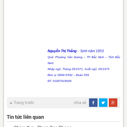
Nguyễn Thị Thắng
- Sinh năm 1953
Quê: Phường Vân Dương – TP Bắc Ninh – Tỉnh Bắc
Ninh
Nhập ngũ: Tháng 05/1971; Xuất ngũ: 05/1975
Đơn vị; D668 E592 – Đoàn 559
ĐT. 01687918649
Trang trước
chia sẻ
Tin tức liên quan