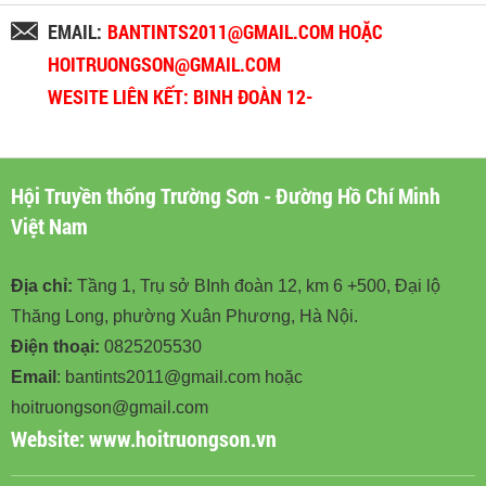
EMAIL:
BANTINTS2011@GMAIL.COM HOẶC
HOITRUONGSON@GMAIL.COM
WESITE LIÊN KẾT: BINH ĐOÀN 12-
BINHDOAN12.VN
Hội Truyền thống Trường Sơn - Đường Hồ Chí Minh
Việt Nam
Địa chỉ:
Tầng 1, Trụ sở BInh đoàn 12, km 6 +500, Đại lộ
Thăng Long, phường Xuân Phương, Hà Nội.
Điện thoại:
0825205530
Email
: bantints2011@gmail.com hoặc
hoitruongson@gmail.com
Website:
www.hoitruongson.vn