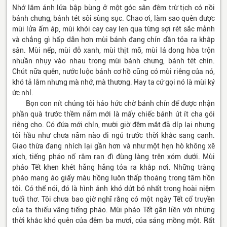
Nhớ lắm ánh lửa bập bùng ở một góc sân đêm trừ tịch có nồi
bánh chưng, bánh tét sôi sùng sục. Chao ơi, làm sao quên được
mùi lửa ấm áp, mùi khói cay cay len qua từng sợi rét sắc mảnh
và chẳng gì hấp dẫn hơn mùi bánh đang chín dần tỏa ra khắp
sân. Mùi nếp, mùi đỗ xanh, mùi thịt mỡ, mùi lá dong hòa trộn
nhuần nhụy vào nhau trong mùi bánh chưng, bánh tét chín.
Chút nữa quên, nước luộc bánh cơ hồ cũng có mùi riêng của nó,
khó tả lắm nhưng mà nhớ, mà thương. Hay ta cứ gọi nó là mùi ký
ức nhỉ.
Bọn con nít chúng tôi háo hức chờ bánh chín để được nhận
phần quà trước thềm năm mới là mấy chiếc bánh út ít cha gói
riêng cho. Có đứa mới chín, mười giờ đêm mắt đã díp lại nhưng
tôi hầu như chưa năm nào đi ngủ trước thời khắc sang canh.
Giao thừa đang nhích lại gần hơn và như một hẹn hò không xê
xích, tiếng pháo nổ râm ran đì đùng làng trên xóm dưới. Mùi
pháo Tết khen khét hăng hăng tỏa ra khắp nơi. Những tràng
pháo mang áo giấy màu hồng luôn thấp thoáng trong tâm hồn
tôi. Có thể nói, đó là hình ảnh khó dứt bỏ nhất trong hoài niệm
tuổi thơ. Tôi chưa bao giờ nghĩ rằng có một ngày Tết cổ truyền
của ta thiếu vắng tiếng pháo. Mùi pháo Tết gắn liền với những
thời khắc khó quên của đêm ba mươi, của sáng mồng một. Rất