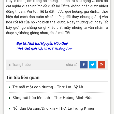
truyền thống ôm trong nó những ân tình rất sâu nặng và điều đó
cắt nghĩa vì sao những đề xuất bỏ Tết ta không nhận được nhiều
đồng thuận. Với tôi, Tết là đất nước, quê hương, gia đình…; thời
hiện đại cách đón xuân sẽ có những đổi thay nhưng giá trị văn
hóa cốt lõi của nó khó biến thái được. Ngày thường với ngày Tết
bây giờ ngỡ chẳng có gì khác biệt mấy nhưng ta vẫn nhận ra
được sự không giống nhau, đó là mùi Tết.
Đại tá, Nhà thơ Nguyễn Hữu Quý
Phó Chủ tịch Hội VHNT Trường Sơn
Trang trước
chia sẻ
Tin tức liên quan
Trẻ mãi một con đường - Thơ: Lưu Sỹ Mùi
Sông núi hóa tên anh - Thơ: Hoàng Minh Đức
Nỗi đau Da cam/Đi ô xin - Thơ: Lê Trung Khiên