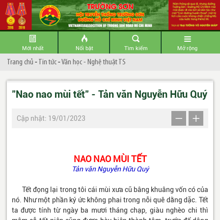
Mới nhất
Nổi bật
Tìm kiếm
Mở rộng
Trang chủ
-
Tin tức
-
Văn học - Nghệ thuật TS
"Nao nao mùi tết" - Tản văn Nguyễn Hữu Quý
Cập nhật: 19/01/2023
NAO NAO MÙI TẾT
Tản văn Nguyễn Hữu Quý
Tết đọng lại trong tôi cái mùi xưa cũ bâng khuâng vốn có của
nó. Như một phần ký ức không phai trong nỗi quê dằng dặc. Tết
ta được tính từ ngày ba mươi tháng chạp, giàu nghèo chi thì