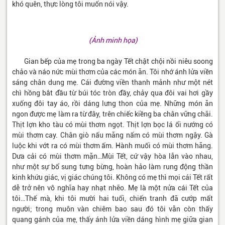
khó quên, thực lòng tôi muốn nói vậy.
(Ảnh minh họa)
Gian bếp của mẹ trong ba ngày Tết chật chội nồi niêu soong
chảo và náo nức mùi thơm của các món ăn. Tôi nhớ ánh lửa viền
sáng chân dung mẹ. Cái đường viền thanh mảnh như một nét
chì hồng bắt đầu từ búi tóc tròn đầy, chảy qua đôi vai hơi gầy
xuống đôi tay áo, rồi dáng lưng thon của mẹ. Những món ăn
ngon được mẹ làm ra từ đây, trên chiếc kiềng ba chân vững chãi.
Thịt lợn kho tàu có mùi thơm ngọt. Thịt lợn bọc lá ổi nướng có
mùi thơm cay. Chân giò nấu măng nấm có mùi thơm ngậy. Gà
luộc khi vớt ra có mùi thơm ấm. Hành muối có mùi thơm hăng.
Dưa cải có mùi thơm mặn…Mùi Tết, cứ vậy hòa lẫn vào nhau,
như một sự bổ sung tưng bừng, hoàn hảo làm rung động thần
kinh khứu giác, vị giác chúng tôi. Không có mẹ thì mọi cái Tết rất
dễ trở nên vô nghĩa hay nhạt nhẽo. Mẹ là một nửa cái Tết của
tôi…Thế mà, khi tôi mười hai tuổi, chiến tranh đã cướp mất
người; trong muôn vàn chiêm bao sau đó tôi vẫn còn thấy
quang gánh của mẹ, thấy ánh lửa viền dáng hình mẹ giữa gian