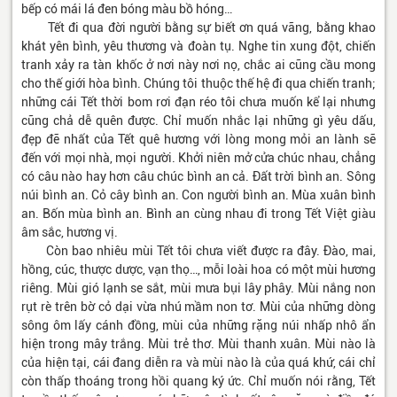
bếp có mái lá đen bóng màu bồ hóng…
Tết đi qua đời người bằng sự biết ơn quá vãng, bằng khao
khát yên bình, yêu thương và đoàn tụ. Nghe tin xung đột, chiến
tranh xảy ra tàn khốc ở nơi này nơi nọ, chắc ai cũng cầu mong
cho thế giới hòa bình. Chúng tôi thuộc thế hệ đi qua chiến tranh;
những cái Tết thời bom rơi đạn réo tôi chưa muốn kể lại nhưng
cũng chả dễ quên được. Chỉ muốn nhắc lại những gì yêu dấu,
đẹp đẽ nhất của Tết quê hương với lòng mong mỏi an lành sẽ
đến với mọi nhà, mọi người. Khởi niên mở cửa chúc nhau, chẳng
có câu nào hay hơn câu chúc bình an cả. Đất trời bình an. Sông
núi bình an. Cỏ cây bình an. Con người bình an. Mùa xuân bình
an. Bốn mùa bình an. Bình an cùng nhau đi trong Tết Việt giàu
âm sắc, hương vị.
Còn bao nhiêu mùi Tết tôi chưa viết được ra đây. Đào, mai,
hồng, cúc, thược dược, vạn thọ…, mỗi loài hoa có một mùi hương
riêng. Mùi gió lạnh se sắt, mùi mưa bụi lây phây. Mùi nắng non
rụt rè trên bờ cỏ dại vừa nhú mầm non tơ. Mùi của những dòng
sông ôm lấy cánh đồng, mùi của những rặng núi nhấp nhô ẩn
hiện trong mây trắng. Mùi trẻ thơ. Mùi thanh xuân. Mùi nào là
của hiện tại, cái đang diễn ra và mùi nào là của quá khứ, cái chỉ
còn thấp thoáng trong hồi quang ký ức. Chỉ muốn nói rằng, Tết