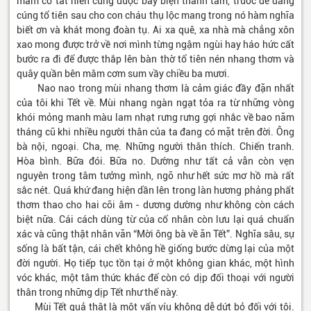
mâm cỗ tất niên cũng được bày biện thành tâm, trước để dâng
cúng tổ tiên sau cho con cháu thụ lộc mang trong nó hàm nghĩa
biết ơn và khát mong đoàn tụ. Ai xa quê, xa nhà mà chẳng xôn
xao mong được trở về nơi mình từng ngậm ngùi hay háo hức cất
bước ra đi để được thắp lên bàn thờ tổ tiên nén nhang thơm và
quây quần bên mâm cơm sum vầy chiều ba mươi.
Nao nao trong mùi nhang thơm là cảm giác đầy đặn nhất
của tôi khi Tết về. Mùi nhang ngàn ngạt tỏa ra từ những vòng
khói mỏng manh màu lam nhạt rưng rưng gợi nhắc về bao năm
tháng cũ khi nhiều người thân của ta đang có mặt trên đời. Ông
bà nội, ngoại. Cha, mẹ. Những người thân thích. Chiến tranh.
Hòa bình. Bữa đói. Bữa no. Dường như tất cả vẫn còn vẹn
nguyên trong tâm tưởng mình, ngỡ như hết sức mơ hồ mà rất
sắc nét. Quá khứ đang hiện dần lên trong làn hương phảng phất
thơm thao cho hai cõi âm - dương dường như không còn cách
biệt nữa. Cái cách dùng từ của cổ nhân còn lưu lại quá chuẩn
xác và cũng thật nhân văn “Mời ông bà về ăn Tết”. Nghĩa sâu, sự
sống là bất tận, cái chết không hề giống bước dừng lại của một
đời người. Họ tiếp tục tồn tại ở một không gian khác, một hình
vóc khác, một tâm thức khác để còn có dịp đối thoại với người
thân trong những dịp Tết như thế này.
Mùi Tết quả thật là một vấn víu không dễ dứt bỏ đối với tôi.