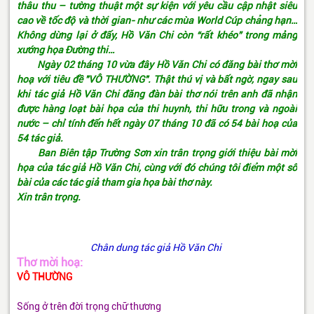
thâu thu – tường thuật một sự kiện với yêu cầu cập nhật siêu
cao về tốc độ và thời gian- như các mùa World Cúp chẳng hạn…
Không dừng lại ở đấy, Hồ Văn Chi còn “rất khéo” trong mảng
xướng họa Đường thi…
Ngày 02 tháng 10 vừa đây Hồ Văn Chi có đăng bài thơ mời
hoạ với tiêu đề "VÔ THƯỜNG". Thật thú vị và bất ngờ, ngay sau
khi tác giả Hồ Văn Chi đăng đàn bài thơ nói trên anh đã nhận
được hàng loạt bài họa của thi huynh, thi hữu trong và ngoài
nước – chỉ tính đến hết ngày 07 tháng 10 đã có 54 bài hoạ của
54 tác giả.
Ban Biên tập Trường Sơn xin trân trọng giới thiệu bài mời
họa của tác giả Hồ Văn Chi, cùng với đó chúng tôi điểm một số
bài của các tác giả tham gia họa bài thơ này.
Xin trân trọng.
Chân dung tác giả Hồ Văn Chi
Thơ mời hoạ:
VÔ THƯỜNG
Sống ở trên đời trọng chữ thương