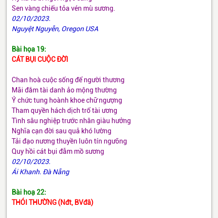
Sen vàng chiếu tỏa vén mù sương.
02/10/2023.
Nguyệt Nguyễn, Oregon USA
Bài họa 19:
CÁT BỤI CUỘC ĐỜI
Chan hoà cuộc sống để người thương
Mãi đắm tài danh ảo mộng thường
Ỷ chức tung hoành khoe chữ ngượng
Tham quyền hách dịch trổ tài ương
Tình sâu nghiệp trước nhân giàu hưởng
Nghĩa cạn đời sau quả khó lường
Tải đạo nương thuyền luôn tín ngưỡng
Quy hồi cát bụi đẫm mồ sương
02/10/2023.
Ái Khanh. Đà Nẵng
Bài hoạ 22:
THÓI THƯỜNG (Nđt, BVđâ)