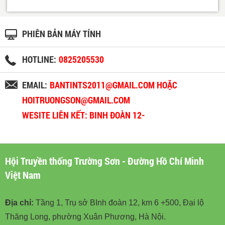
PHIÊN BẢN MÁY TÍNH
HOTLINE:
0825205530
EMAIL:
BANTINTS2011@GMAIL.COM HOẶC
HOITRUONGSON@GMAIL.COM
WESITE LIÊN KẾT: BINH ĐOÀN 12-
BINHDOAN12.VN
Hội Truyền thống Trường Sơn - Đường Hồ Chí Minh
Việt Nam
Địa chỉ:
Tầng 1, Trụ sở BInh đoàn 12, km 6 +500, Đại lộ
Thăng Long, phường Xuân Phương, Hà Nội.