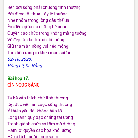
Bên đời sống phải chuộng tình thương
Bởi được rồi thua… ấy lẽ thường
Nhẹ nhõm trong lòng đâu thể úa
Êm đềm giữa dạ chẳng hề ương
Quyền cao chức trọng không màng tưởng
Vẻ đẹp tài danh khó dõi lường
Giữ thắm ân nồng vui nẻo mộng
Tâm hồn rạng rỡ khép màn sương
02/10/2023.
Hùng Lê, Đà Nẵng
Bài hoạ 17:
GÌN NGỌC SÁNG
Ta bà vẫn thích chữ tình thương
Dệt đức viền ân cuộc sống thường
Ý thiện yêu đời không bão tố
Lòng lành quý đạo chẳng tai ương
Tranh giành chức cả tâm mờ dưỡng
Hám lợi quyền cao họa khó lường
Hỷ xả từ bi ngời ngọc sáng