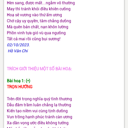
Hèn sang, được mất...ngẫm vô thường
May thì tránh khỏi điều khiên cưỡng
Hoạ sẽ vương vào thứ ẩm ương
Chớ cậy uy quyền, tâm chẳng dưỡng
Mà quên bản chất, nạn khôn lường
Phồn vinh tựa gió vù qua ngưỡng
Tất cả mai rồi cũng bụi sương!
02/10/2023.
Hồ Văn Chi
TRÍCH GIỚI THIỆU MỘT SỐ BÀI HOẠ:
Bài hoạ 1: (*)
TRỌN HƯỚNG
Trên đời trọng nghĩa quý tình thương
Dẫu đắm trầm luân chẳng lạ thường
Kiến tạo niềm vui cùng tịnh dưỡng
Vun trồng hạnh phúc tránh càn ương
Xa dần vọng ước điều không tưởng