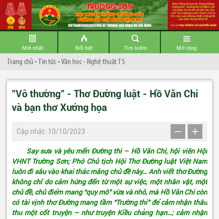
Mới nhất
Nổi bật
Tìm kiếm
Mở rộng
Trang chủ
-
Tin tức
-
Văn học - Nghệ thuật TS
"Vô thường" - Thơ Đường luật - Hồ Văn Chi
và bạn thơ Xướng họa
Cập nhật: 10/10/2023
Say sưa và yêu mến Đường thi – Hồ Văn Chi, hội viên Hội
VHNT Trường Sơn; Phó Chủ tịch Hội Thơ Đường luật Việt Nam
luôn đi sâu vào khai thác mảng chủ đề này… Anh viết thơ Đường
không chỉ do cảm hứng đến từ một sự việc, một nhân vật, một
chủ đề, chủ điểm mang “quy mô” vừa và nhỏ, mà Hồ Văn Chi còn
có tài vịnh thơ Đường mang tầm “Trường thi” để cảm nhận thâu
thu một cốt truyện – như truyện Kiều chẳng hạn…; cảm nhận