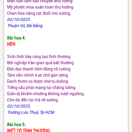
Mãn hẳn tầm săn chuyện khó lường
Mỹ phước mùa xuân toàn thụ hưởng
Chan hòa nắng rực đuổi mù sương.
02/10/2023.
Thuận Vũ, Đà Nẵng
Bài họa 4:
NÊN
Sinh thời hãy ráng tạo tình thương
Bởi nghiệp trần gian quả bất thường
Đức dục thanh liêm đừng cố cưỡng
Tâm cần chính trực chớ gàn ương
Danh thơm có được nhờ tu dưỡng
Tiếng xấu phải mang tại chẳng lường
Giản dị khiêm nhường không vượt ngưỡng
Cho dù đến lúc trả về sương.
02/10/2023.
Trường Lưu Thuỷ, Tp HCM
Bài họa 5:
BIẾT TỎ TÌNH THƯƠNG