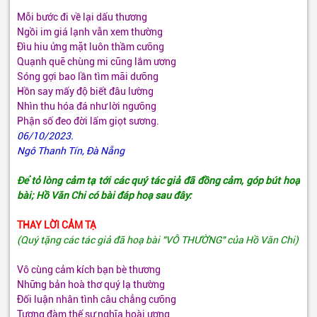
Mỗi bước đi về lại dấu thương
Ngồi im giá lạnh vẫn xem thường
Đìu hiu ửng mặt luôn thầm cưỡng
Quạnh quẽ chùng mi cũng lắm ương
Sóng gợi bao lần tìm mãi dưỡng
Hồn say mấy độ biết đâu lường
Nhìn thu hóa đá như lời ngưỡng
Phận số đeo đời lấm giọt sương.
06/10/2023.
Ngô Thanh Tín, Đà Nẵng
Để tỏ lòng cảm tạ tới các quý tác giả đã đồng cảm, góp bút hoạ
bài; Hồ Văn Chi có bài đáp hoạ sau đây:
THAY LỜI CẢM TẠ
(Quý tặng các tác giả đã hoạ bài "VÔ THƯỜNG" của Hồ Văn Chi)
Vô cùng cảm kích bạn bè thương
Những bản hoà thơ quý lạ thường
Đối luận nhân tình câu chẳng cưỡng
Tương đàm thế sự nghĩa hoài ương