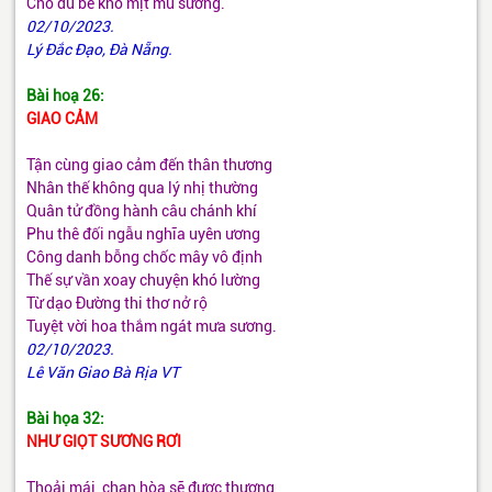
Cho dù bể khổ mịt mù sương.
02/10/2023.
Lý Đắc Đạo, Đà Nẵng.
Bài hoạ 26:
GIAO CẢM
Tận cùng giao cảm đến thân thương
Nhân thế không qua lý nhị thường
Quân tử đồng hành câu chánh khí
Phu thê đối ngẫu nghĩa uyên ương
Công danh bỗng chốc mây vô định
Thế sự vần xoay chuyện khó lường
Từ dạo Đường thi thơ nở rộ
Tuyệt vời hoa thắm ngát mưa sương.
02/10/2023.
Lê Văn Giao Bà Rịa VT
Bài họa 32:
NHƯ GIỌT SƯƠNG RƠI
Thoải mái, chan hòa sẽ được thương