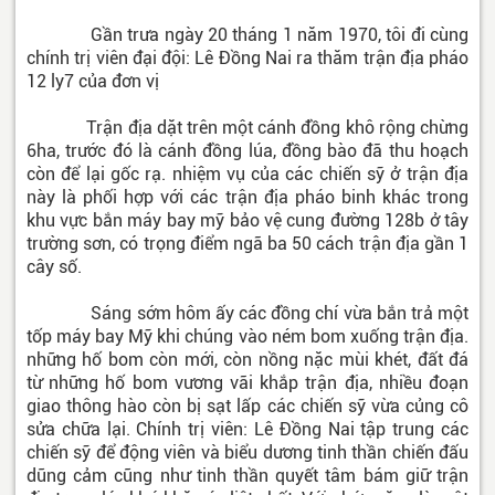
Gần trưa ngày 20 tháng 1 năm 1970, tôi đi cùng
chính trị viên đại đội: Lê Đồng Nai ra thăm trận địa pháo
12 ly7 của đơn vị
Trận địa dặt trên một cánh đồng khô rộng chừng
6ha, trước đó là cánh đồng lúa, đồng bào đã thu hoạch
còn để lại gốc rạ. nhiệm vụ của các chiến sỹ ở trận địa
này là phối hợp với các trận địa pháo binh khác trong
khu vực bắn máy bay mỹ bảo vệ cung đường 128b ở tây
trường sơn, có trọng điểm ngã ba 50 cách trận địa gần 1
cây số.
Sáng sớm hôm ấy các đồng chí vừa bắn trả một
tốp máy bay Mỹ khi chúng vào ném bom xuống trận địa.
những hố bom còn mới, còn nồng nặc mùi khét, đất đá
từ những hố bom vương vãi khắp trận địa, nhiều đoạn
giao thông hào còn bị sạt lấp các chiến sỹ vừa củng cô
sửa chữa lại. Chính trị viên: Lê Đồng Nai tập trung các
chiến sỹ để động viên và biểu dương tinh thần chiến đấu
dũng cảm cũng như tinh thần quyết tâm bám giữ trận