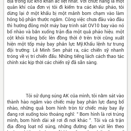
địa trong lúc khó khăn ác liệt nhất. Với chức năng là một
quân khí của đơn vị tôi đi kiểm tra các khẩu pháo, tôi
dừng lại ở một khẩu bị một mảnh bom chạm vào làm
hỏng bộ phận thước ngắm. Công việc chưa đâu vào đâu
thì hướng đông một máy bay trinh sát OV10 bay vào nó
bổ nhào và bắn xuống trận địa một quả pháo hiệu. một
cột khói trắng bốc lên đồng thời ở trên trời cũng xuất
hiện một tốp máy bay phản lực Mỹ.Khẩu lệnh tư trung
đội trưởng: Lê Minh Sen phát ra, các chiến sỹ nhanh
tróng về vị trí chiến đấu. Những tiếng lách cách thao tác
chính xác kịp thời các chiến sỹ đã sẵn sàng.
Tôi sử dụng súng AK của mình, tôi nằm sát vào
thành hào ngắm vào chiếc máy bay phản lực đang bổ
nhào, những quả bom hình tròn từ chiếc máy bay ấy
đang rơi xuống toio thoáng nghĩ: “ Bom hình là rơi trúng
mình, bom hình dài xẽ rơi đi nơi khác ”. Tôi và cả trận
địa đồng loạt nổ súng, những đường đạn vút lên theo