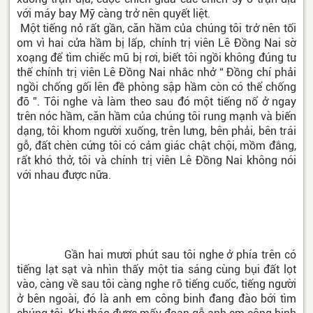
với máy bay Mỹ càng trở nên quyết liệt.
Một tiếng nỏ rất gần, căn hầm của chúng tôi trở nên tối
om vì hai cửa hầm bị lấp, chính trị viên Lê Đồng Nai sờ
xoạng để tìm chiếc mũ bị rơi, biết tôi ngồi không đúng tư
thế chính trị viên Lê Đồng Nai nhắc nhở “ Đồng chí phải
ngồi chống gối lên đề phòng sập hầm còn có thể chống
đỡ ”. Tôi nghe và làm theo sau đó một tiếng nổ ở ngay
trên nóc hầm, căn hầm của chúng tôi rung mạnh và biến
dạng, tôi khom người xuống, trên lưng, bên phải, bên trái
gỗ, đất chèn cứng tôi có cảm giác chật chội, mồm đắng,
rất khó thở, tôi và chính trị viên Lê Đồng Nai không nói
với nhau được nữa.
Gần hai mươi phút sau tôi nghe ở phía trên có
tiếng lạt sạt và nhìn thấy một tia sáng cùng bụi đất lọt
vào, càng về sau tôi càng nghe rõ tiếng cuốc, tiếng người
ở bên ngoài, đó là anh em công binh đang đào bới tìm