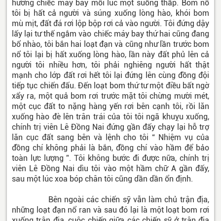
hướng chiếc máy bay mỗi lúc một suống thấp. Bom nổ
tôi bị hất cả người và súng xuống lòng hào, khói bom
mù mịt, đất đá rơi lộp bộp rơi cả vào người. Tôi đứng dậy
lấy lại tư thế ngắm vào chiếc máy bay thứ hai cũng đang
bổ nhào, tôi bắn hai loạt đạn và cũng như lần trước bom
nổ tôi lại bị hất xuống lòng hào, lần này đất phủ lên cả
người tôi nhiều hơn, tôi phải nghiêng người hất thật
mạnh cho lớp đất rơi hết tôi lại đứng lên cùng đồng đội
tiếp tục chiến đấu. Đến loạt bom thứ tư một điều bất ngờ
xẩy ra, một quả bom rơi trước mặt tôi chừng mười mét,
một cục đất to nặng hàng yến rơi bên cạnh tôi, rồi lăn
xuống hào đè lên trân trái của tôi tôi ngã khuỵu xuống,
chính trị viên Lê Đồng Nai đứng gần đấy chạy lại hỗ trợ
lăn cục đất sang bên và lệnh cho tôi “ Nhiệm vụ của
đồng chí không phải là bắn, đồng chí vào hầm để bảo
toàn lực lượng ”. Tôi không bước đi được nữa, chính trị
viên Lê Đồng Nai dìu tôi vào một hầm chữ A gần đấy,
sau một lúc xoa bóp chân tôi cũng dần dần ổn định.
Bên ngoài các chiến sỹ vẫn làm chủ trận địa,
những loạt đạn nổ ran và sau đó lại là một loạt bom rơi
xuống trận địa, cuộc chiến giữa các chiến sỹ ở trận địa