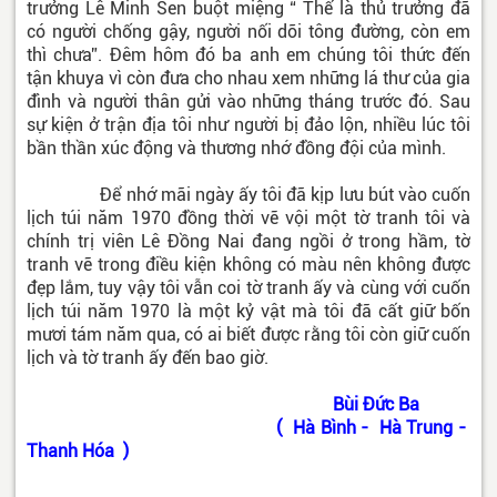
trưởng Lê Minh Sen buột miệng “ Thế là thủ trưởng đã
có người chống gậy, người nối dõi tông đường, còn em
thì chưa”. Đêm hôm đó ba anh em chúng tôi thức đến
tận khuya vì còn đưa cho nhau xem những lá thư của gia
đình và người thân gửi vào những tháng trước đó. Sau
sự kiện ở trận địa tôi như người bị đảo lộn, nhiều lúc tôi
bần thần xúc động và thương nhớ đồng đội của mình.
Để nhớ mãi ngày ấy tôi đã kịp lưu bút vào cuốn
lịch túi năm 1970 đồng thời vẽ vội một tờ tranh tôi và
chính trị viên Lê Đồng Nai đang ngồi ở trong hầm, tờ
tranh vẽ trong điều kiện không có màu nên không được
đẹp lắm, tuy vậy tôi vẫn coi tờ tranh ấy và cùng với cuốn
lịch túi năm 1970 là một kỷ vật mà tôi đã cất giữ bốn
mươi tám năm qua, có ai biết được rằng tôi còn giữ cuốn
lịch và tờ tranh ấy đến bao giờ.
Bùi Đức Ba
( Hà Bình - Hà Trung -
Thanh Hóa )