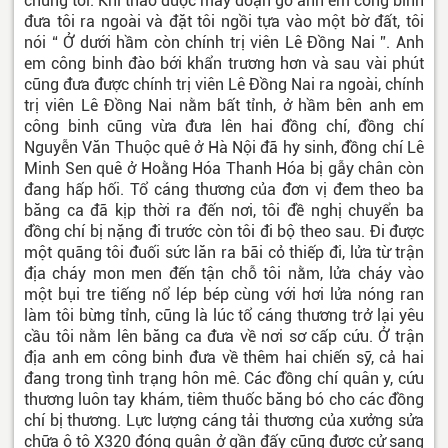
chúng tôi. Khi tháo được mấy đoạn gỗ anh em công binh
đưa tôi ra ngoài và đặt tôi ngồi tựa vào một bờ đất, tôi
nói “ Ở dưới hầm còn chính trị viên Lê Đồng Nai ”. Anh
em công binh đào bới khẩn trương hơn và sau vài phút
cũng đưa được chính trị viên Lê Đồng Nai ra ngoài, chính
trị viên Lê Đồng Nai nằm bất tỉnh, ở hầm bên anh em
công binh cũng vừa đưa lên hai đồng chí, đồng chí
Nguyễn Văn Thuộc quê ở Hà Nội đã hy sinh, đồng chí Lê
Minh Sen quê ở Hoằng Hóa Thanh Hóa bị gẫy chân còn
đang hấp hối. Tổ cáng thương của đơn vị đem theo ba
băng ca đã kịp thời ra đến nơi, tôi đề nghị chuyển ba
đồng chí bị nặng đi trước còn tôi đi bộ theo sau. Đi được
một quãng tôi đuối sức lăn ra bãi cỏ thiếp đi, lửa từ trận
địa cháy mon men đến tận chỗ tôi nằm, lửa cháy vào
một bụi tre tiếng nổ lép bép cùng với hơi lửa nóng ran
làm tôi bừng tỉnh, cũng là lúc tổ cáng thương trở lại yêu
cầu tôi nằm lên băng ca đưa về nơi sơ cấp cứu. Ở trận
địa anh em công binh đưa về thêm hai chiến sỹ, cả hai
đang trong tình trạng hôn mê. Các đồng chí quân y, cứu
thương luôn tay khám, tiêm thuốc băng bó cho các đồng
chí bị thương. Lực lượng cáng tải thương của xưởng sửa
chữa ô tô X320 đóng quân ở gần đấy cũng được cử sang