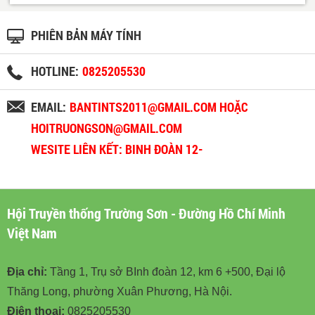
PHIÊN BẢN MÁY TÍNH
HOTLINE:
0825205530
EMAIL:
BANTINTS2011@GMAIL.COM HOẶC
HOITRUONGSON@GMAIL.COM
WESITE LIÊN KẾT: BINH ĐOÀN 12-
BINHDOAN12.VN
Hội Truyền thống Trường Sơn - Đường Hồ Chí Minh
Việt Nam
Địa chỉ:
Tầng 1, Trụ sở BInh đoàn 12, km 6 +500, Đại lộ
Thăng Long, phường Xuân Phương, Hà Nội.
Điện thoại:
0825205530