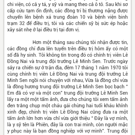
chi viện, có cả y tá, y sỹ và mang theo cả ô tô. Sau khi sơ
cấp cứu tạm ổn định, các đồng trí bị thương nặng được
chuyển lên bệnh xá trung đoàn 10 và bệnh viện binh
trạm 32 để điều trị, tôi và các chiến sỹ bị sức ép hoặc
xây sát nhẹ ở lại điều trị tại đơn vị.
Hơn một tháng sau chúng tôi nhận được tin,
các đồng chí đưa lên tuyến trên điều trị hôm ấy có một
số đã hy sinh. Tôi không tin trong đó có chính trị viên Lê
Đồng Nai và trung đội trưởng Lê Minh Sen. Trước ngày
sảy ra chiến sự ở trận địa, đêm 17 tháng 1 năm 1970 tôi
cùng chính trị viên Lê Đồng Nai và trung đội trưởng Lê
Minh Sen ngồi nói chuyện với nhau, Vừa là đồng chí vừa
là đồng hương trung đội trưởng Lê Minh Sen bọc bạch “
Em đã có vợ và một con” trung đội trưởng Lê Minh Sen
lấy ra một một tấm ảnh, đưa cho chúng tôi xem tấm ảnh
đen trắng chụp một cháu gái chừng hai tuổi kháu khỉnh
xinh đẹp, chính trị viên Lê Đồng Nai cũng đưa ra một
tấm ảnh lớn hơn vừa chỉ vừa giới thiệu “ Đây là vợ mình,
là y sỹ tên là Phiên, đây là con trai mình, còn người mặc
y phục này là bạn đồng nghiệp với vợ mình”. Trung đội