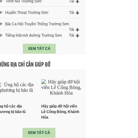
Trinh Nữ Trường Sơn
Tải
Huyền Thoại Trường Sơn
Tải
Bài Ca Hội Truyền Thống Trường Sơn
Tải
Tiếng Hát mở đường Trường Sơn
Tải
XEM TẤT CẢ
HỮNG ĐỊA CHỈ CẦN GIÚP ĐỠ
g hộ các địa
Hãy giúp đỡ hội viên
ương bị bão lũ
Lê Công Bòng, Khánh
Hòa
XEM TẤT CẢ