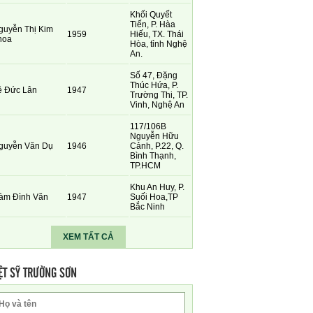
Khối Quyết
Tiến, P. Hàa
guyễn Thị Kim
1959
Hiếu, TX. Thái
hoa
Hòa, tỉnh Nghệ
An.
Số 47, Đặng
Thúc Hứa, P.
ê Đức Lân
1947
Trường Thi, TP.
Vinh, Nghệ An
117/106B
Nguyễn Hữu
guyễn Văn Dụ
1946
Cảnh, P.22, Q.
Bình Thạnh,
TP.HCM
Khu An Huy, P.
àm Đình Văn
1947
Suối Hoa,TP
Bắc Ninh
XEM TẤT CẢ
ỆT SỸ TRƯỜNG SƠN