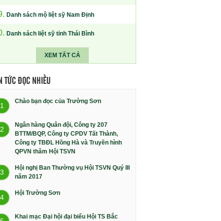
9.
Danh sách mộ liệt sỹ Nam Định
0.
Danh sách liệt sỹ tỉnh Thái Bình
XEM TẤT CẢ
N TỨC ĐỌC NHIỀU
Chào bạn đọc của Trường Sơn
1
Ngân hàng Quân đội, Công ty 207
2
BTTM/BQP, Công ty CPDV Tất Thành,
Công ty TBĐL Hồng Hà và Truyền hình
QPVN thăm Hội TSVN
Hội nghị Ban Thường vụ Hội TSVN Quý III
3
năm 2017
Hội Trường Sơn
4
Khai mạc Đại hội đại biểu Hội TS Bắc
5