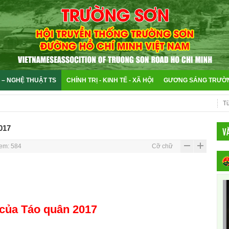
 – NGHỆ THUẬT TS
CHÍNH TRỊ - KINH TẾ - XÃ HỘI
GƯƠNG SÁNG TRƯỜ
017
V
em: 584
Cỡ chữ
của Táo quân 2017