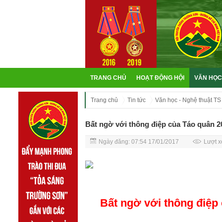
TRANG CHỦ
HOẠT ĐỘNG HỘI
VĂN HỌC
Trang chủ
Tin tức
Văn học - Nghệ thuật TS
Bất ngờ với thông điệp của Táo quân 2
Ngày đăng: 07:54 17/01/2017
Lượt x
Bất ngờ với thông điệp 