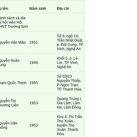
ọ tên
Năm sinh
Địa chỉ
anh sách và địa
ỉ hội viên Hội
HNT Trường Sơn
Số 9, ngõ 14,
Trần Nhật Duật,
guyễn Văn Mão
1951
p. Đội Cung, TP.
Vinh, Nghệ An
Khối 5, p. Lê
guyễn Xuân
1949
Lợi, TP. Vinh,
ung
Nghệ An
Số 03/23
Nguyễn Thiếp,
hạm Quốc Thịnh
1955
P. Ngọc Trạo,
TP. Thanh Háa
Quang Trung I,
guyễn Thị
1953
Gia Lâm, Lâm
hương Liên
Hà, Lâm Đồng
Khu 4, Thị Trấn
Thọ Xuân,
guyễn Văn
1953
huyện Thọ
hống.
Xuân, Thanh
Hóa.