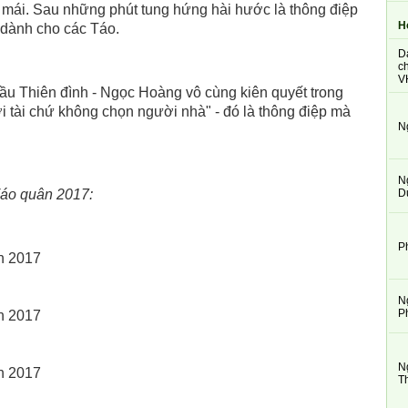
ải mái. Sau những phút tung hứng hài hước là thông điệp
H
dành cho các Táo.
D
ch
V
u Thiên đình - Ngọc Hoàng vô cùng kiên quyết trong
 tài chứ không chọn người nhà" - đó là thông điệp mà
N
N
D
 Táo quân 2017:
P
N
P
N
T