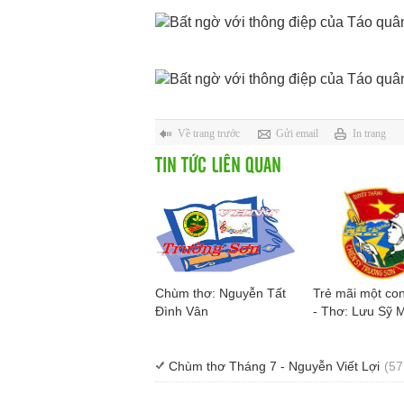
Về trang trước
Gửi email
In trang
TIN TỨC LIÊN QUAN
Chùm thơ: Nguyễn Tất
Trẻ mãi một co
Đình Vân
- Thơ: Lưu Sỹ 
Chùm thơ Tháng 7 - Nguyễn Viết Lợi
(57