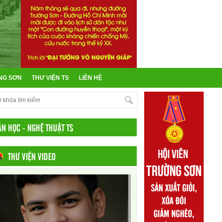
NG SƠN
THƯ VIỆN TS
LIÊN HỆ
ĂN HỌC - NGHỆ THUẬT TS
THƯ VIỆN VIDEO