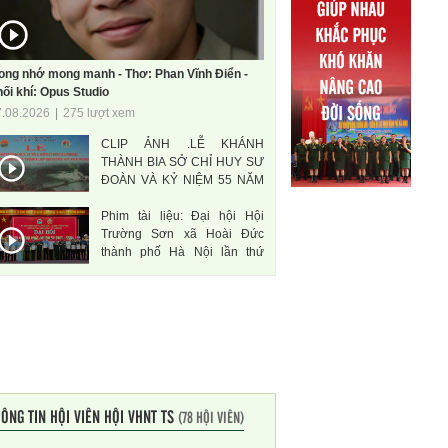
ong nhớ mong manh - Thơ: Phan Vĩnh Điển -
ối khí: Opus Studio
7.08.2026
|
275 lượt xem
CLIP ẢNH .LỄ KHÁNH
THÀNH BIA SỞ CHỈ HUY SƯ
ĐOÀN VÀ KỶ NIỆM 55 NĂM
THÀNH LẬP SƯ ĐOÀN 471
Phim tài liệu: Đại hội Hội
ANH HÙNG
Trường Sơn xã Hoài Đức
thành phố Hà Nội lần thứ
nhất, nhiệm kì 2026-2031
ÔNG TIN HỘI VIÊN HỘI VHNT TS
(78 HỘI VIÊN)