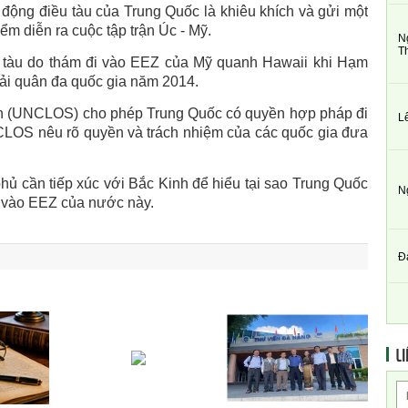
ộng điều tàu của Trung Quốc là khiêu khích và gửi một
ểm diễn ra cuộc tập trận Úc - Mỹ.
N
T
ử tàu do thám đi vào EEZ của Mỹ quanh Hawaii khi Hạm
hải quân đa quốc gia năm 2014.
n (UNCLOS) cho phép Trung Quốc có quyền hợp pháp đi
L
LOS nêu rõ quyền và trách nhiệm của các quốc gia đưa
hủ cần tiếp xúc với Bắc Kinh để hiểu tại sao Trung Quốc
N
 vào EEZ của nước này.
Đ
LI