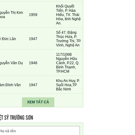
Khối Quyết
Tiến, P. Hàa
guyễn Thị Kim
1959
Hiếu, TX. Thái
hoa
Hòa, tỉnh Nghệ
An.
Số 47, Đặng
Thúc Hứa, P.
ê Đức Lân
1947
Trường Thi, TP.
Vinh, Nghệ An
117/106B
Nguyễn Hữu
guyễn Văn Dụ
1946
Cảnh, P.22, Q.
Bình Thạnh,
TP.HCM
Khu An Huy, P.
àm Đình Văn
1947
Suối Hoa,TP
Bắc Ninh
XEM TẤT CẢ
ỆT SỸ TRƯỜNG SƠN