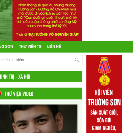
NG SƠN
THƯ VIỆN TS
LIÊN HỆ
ÍNH TRỊ - XÃ HỘI
THƯ VIỆN VIDEO