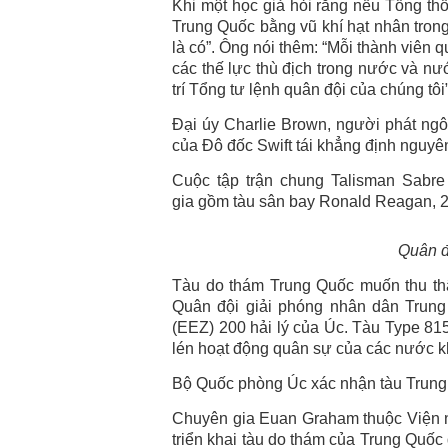
Khi một học giả hỏi rằng nếu Tổng th
Trung Quốc bằng vũ khí hạt nhân trong 
là có”. Ông nói thêm: “Mỗi thành viên 
các thế lực thù địch trong nước và nư
trí Tổng tư lệnh quân đội của chúng tôi”
Đại úy Charlie Brown, người phát ngô
của Đô đốc Swift tái khẳng định nguyê
Cuộc tập trận chung
Talisman Sabr
gia gồm tàu sân bay Ronald Reagan, 
Quân đ
Tàu do thám Trung Quốc muốn thu thậ
Quân đội giải phóng nhân dân Trung
(EEZ) 200 hải lý của Úc. Tàu Type 815
lén hoạt động quân sự của các nước k
Bộ Quốc phòng Úc xác nhận tàu Trung
Chuyên gia Euan Graham thuộc Viện n
triển khai tàu do thám của Trung Quốc