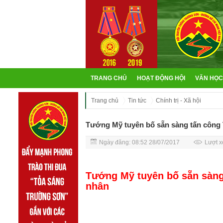
TRANG CHỦ
HOẠT ĐỘNG HỘI
VĂN HỌC
Trang chủ
Tin tức
Chính trị - Xã hội
Tướng Mỹ tuyên bố sẵn sàng tấn công 
Ngày đăng: 08:52 28/07/2017
Lượt x
Tướng Mỹ tuyên bố sẵn sàng
nhân