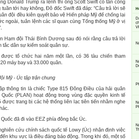
ống Donald Trump ra lệnh thì ông
Scott Swift có
tấn công
tuần tới hay không, Đô đốc Swift đã đáp: “Câu trả lời sẽ
H
quân đội đều kiên quyết bảo vệ Hiến pháp Mỹ để chống lại
D
ớc ngoài, tuân lệnh các sĩ quan cùng Tổng thống Mỹ ở vị
ch
V
.
n Hạm đội Thái Bình Dương sau đó nói rằng câu trả lời
N
n tắc dân sự kiểm soát quân sự.
e được
tổ chức hai năm một lần, có 36 tàu chiến tham
N
220 máy bay và 33.000 quân.
D
ội Mỹ - Úc tập trận
chung
P
p thông tin là chiếc Type 815 Đông Điều của hải quân
 Quốc (PLAN) hoạt động trong vùng đặc quyền kinh tế
 được trang bị các hệ thống liên lạc tiên tiến nhằm nghe
N
P
hác.
 Quốc đã đi vào EEZ phía đông bắc Úc.
N
ghiên cứu chính sách quốc tế Lowy (Úc) nhận định việc
T
 đến khu vực là điều đáng báo động. Trong khi đó, một số