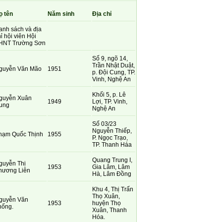
ọ tên
Năm sinh
Địa chỉ
anh sách và địa
ỉ hội viên Hội
HNT Trường Sơn
Số 9, ngõ 14,
Trần Nhật Duật,
guyễn Văn Mão
1951
p. Đội Cung, TP.
Vinh, Nghệ An
Khối 5, p. Lê
guyễn Xuân
1949
Lợi, TP. Vinh,
ung
Nghệ An
Số 03/23
Nguyễn Thiếp,
hạm Quốc Thịnh
1955
P. Ngọc Trạo,
TP. Thanh Háa
Quang Trung I,
guyễn Thị
1953
Gia Lâm, Lâm
hương Liên
Hà, Lâm Đồng
Khu 4, Thị Trấn
Thọ Xuân,
guyễn Văn
1953
huyện Thọ
hống.
Xuân, Thanh
Hóa.