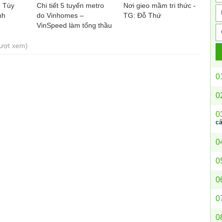
- Tùy
Chi tiết 5 tuyến metro
Nơi gieo mầm tri thức -
nh
do Vinhomes –
TG: Đỗ Thứ
VinSpeed làm tổng thầu
EPC ở Hà Nội
lượt xem)
0
0
0
c
0
0
0
0
0