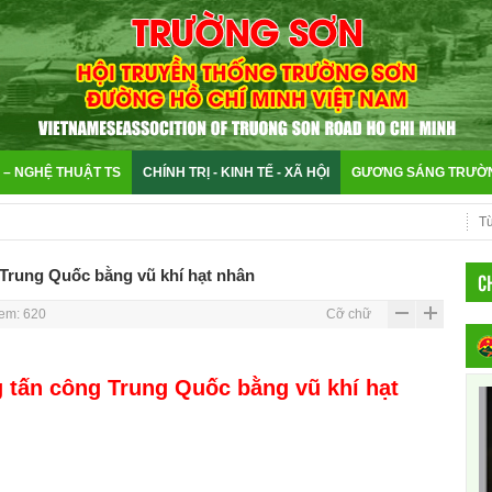
 – NGHỆ THUẬT TS
CHÍNH TRỊ - KINH TẾ - XÃ HỘI
GƯƠNG SÁNG TRƯỜ
Trung Quốc bằng vũ khí hạt nhân
CH
em: 620
Cỡ chữ
 tấn công Trung Quốc bằng vũ khí hạt