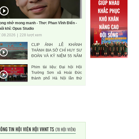
ong nhớ mong manh - Thơ: Phan Vĩnh Điển -
ối khí: Opus Studio
7.08.2026
|
228 lượt xem
CLIP ẢNH .LỄ KHÁNH
THÀNH BIA SỞ CHỈ HUY SƯ
ĐOÀN VÀ KỶ NIỆM 55 NĂM
THÀNH LẬP SƯ ĐOÀN 471
Phim tài liệu: Đại hội Hội
ANH HÙNG
Trường Sơn xã Hoài Đức
thành phố Hà Nội lần thứ
nhất, nhiệm kì 2026-2031
ÔNG TIN HỘI VIÊN HỘI VHNT TS
(78 HỘI VIÊN)