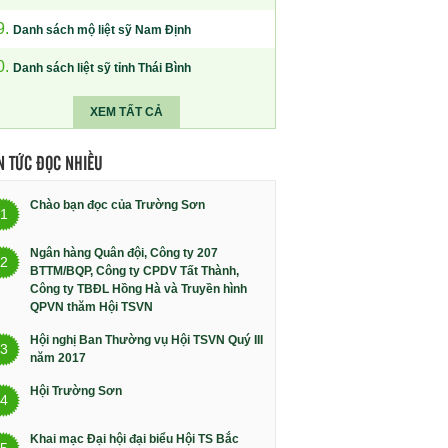
9.
Danh sách mộ liệt sỹ Nam Định
0.
Danh sách liệt sỹ tỉnh Thái Bình
XEM TẤT CẢ
N TỨC ĐỌC NHIỀU
Chào bạn đọc của Trường Sơn
1
Ngân hàng Quân đội, Công ty 207
2
BTTM/BQP, Công ty CPDV Tất Thành,
Công ty TBĐL Hồng Hà và Truyền hình
QPVN thăm Hội TSVN
Hội nghị Ban Thường vụ Hội TSVN Quý III
3
năm 2017
Hội Trường Sơn
4
Khai mạc Đại hội đại biểu Hội TS Bắc
5