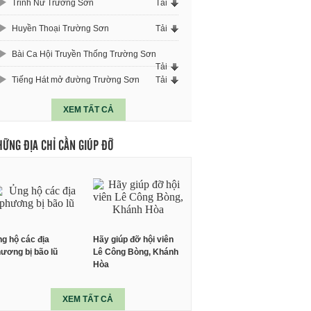
Trinh Nữ Trường Sơn
Tải
Huyền Thoại Trường Sơn
Tải
Bài Ca Hội Truyền Thống Trường Sơn
Tải
Tiếng Hát mở đường Trường Sơn
Tải
XEM TẤT CẢ
HỮNG ĐỊA CHỈ CẦN GIÚP ĐỠ
g hộ các địa
Hãy giúp đỡ hội viên
ương bị bão lũ
Lê Công Bòng, Khánh
Hòa
XEM TẤT CẢ