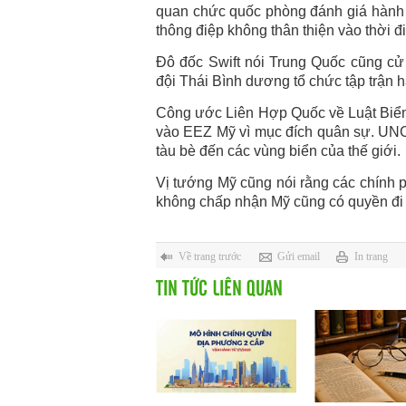
quan chức quốc phòng đánh giá hành đ
thông điệp không thân thiện vào thời đi
Đô đốc Swift nói Trung Quốc cũng c
đội Thái Bình dương tổ chức tập trận 
Công ước Liên Hợp Quốc về Luật Biể
vào EEZ Mỹ vì mục đích quân sự. UNC
tàu bè đến các vùng biển của thế giới.
Vị tướng Mỹ cũng nói rằng các chính p
không chấp nhận Mỹ cũng có quyền đi
Về trang trước
Gửi email
In trang
TIN TỨC LIÊN QUAN