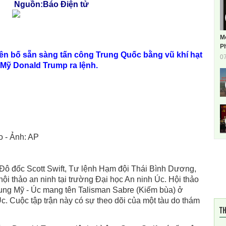
Nguồn:Báo Điện tử
M
Ph
yên bố sẵn sàng tấn công Trung Quốc bằng vũ khí hạt
0
 Mỹ Donald Trump ra lệnh.
ảo - Ảnh: AP
h Đô đốc Scott Swift, Tư lệnh Hạm đội Thái Bình Dương,
t hội thảo an ninh tại trường Đại học An ninh Úc. Hội thảo
hung Mỹ - Úc mang tên Talisman Sabre (Kiếm bùa) ở
. Cuộc tập trận này có sự theo dõi của một tàu do thám
TH