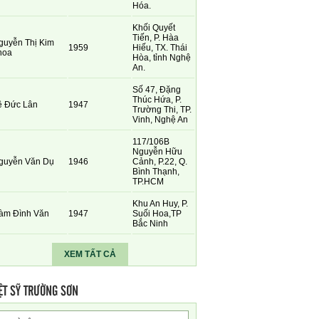
Hóa.
Khối Quyết
Tiến, P. Hàa
guyễn Thị Kim
1959
Hiếu, TX. Thái
hoa
Hòa, tỉnh Nghệ
An.
Số 47, Đặng
Thúc Hứa, P.
ê Đức Lân
1947
Trường Thi, TP.
Vinh, Nghệ An
117/106B
Nguyễn Hữu
guyễn Văn Dụ
1946
Cảnh, P.22, Q.
Bình Thạnh,
TP.HCM
Khu An Huy, P.
àm Đình Văn
1947
Suối Hoa,TP
Bắc Ninh
XEM TẤT CẢ
ỆT SỸ TRƯỜNG SƠN