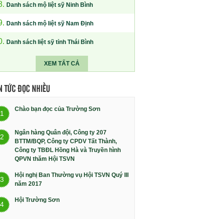
8.
Danh sách mộ liệt sỹ Ninh Bình
9.
Danh sách mộ liệt sỹ Nam Định
0.
Danh sách liệt sỹ tỉnh Thái Bình
XEM TẤT CẢ
N TỨC ĐỌC NHIỀU
Chào bạn đọc của Trường Sơn
1
Ngân hàng Quân đội, Công ty 207
2
BTTM/BQP, Công ty CPDV Tất Thành,
Công ty TBĐL Hồng Hà và Truyền hình
QPVN thăm Hội TSVN
Hội nghị Ban Thường vụ Hội TSVN Quý III
3
năm 2017
Hội Trường Sơn
4