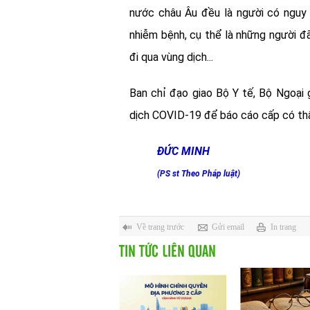
nước
châu Âu
đều là người có nguy 
nhiễm bệnh, cụ thể là những người đã
đi qua vùng dịch...
Ban chỉ đạo giao Bộ Y tế, Bộ Ngoại 
dịch
COVID-19
để báo cáo cấp có th
ĐỨC MINH
(PS st Theo Pháp luật)
Về trang trước
Gửi email
In trang
TIN TỨC LIÊN QUAN