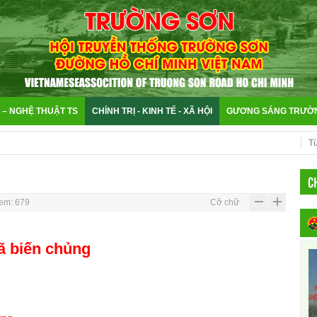
 – NGHỆ THUẬT TS
CHÍNH TRỊ - KINH TẾ - XÃ HỘI
GƯƠNG SÁNG TRƯỜ
CH
em: 679
Cỡ chữ
ã biến chủng