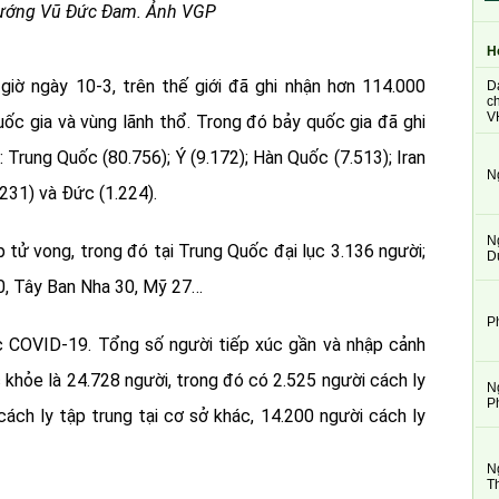
ướng Vũ Đức Đam. Ảnh VGP
H
 giờ ngày 10-3, trên thế giới đã ghi nhận hơn 114.000
D
ch
V
c gia và vùng lãnh thổ. Trong đó bảy quốc gia đã ghi
Trung Quốc (80.756); Ý (9.172); Hàn Quốc (7.513); Iran
N
.231) và Đức (1.224).
N
p tử vong, trong đó tại Trung Quốc đại lục 3.136 người;
D
30, Tây Ban Nha 30, Mỹ 27…
P
c COVID-19. Tổng số người tiếp xúc gần và nhập cảnh
 khỏe là 24.728 người, trong đó có 2.525 người
cách ly
N
P
cách ly tập trung tại cơ sở khác, 14.200 người cách ly
N
T