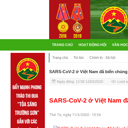
TRANG CHỦ
HOẠT ĐỘNG HỘI
VĂN HỌC
Trang chủ
Tin tức
Chính trị - Xã hội
SARS-CoV-2 ở Việt Nam đã biến chủng
Ngày đăng: 12:58 12/03/2020
Lượt x
SARS-CoV-2 ở Việt Nam đ
Thứ Tư, ngày 11/3/2020 - 15:34