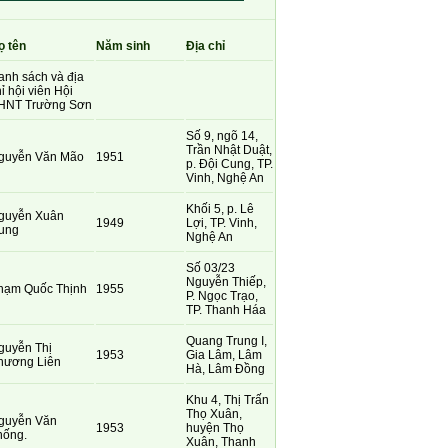
ọ tên
Năm sinh
Địa chỉ
anh sách và địa
ỉ hội viên Hội
HNT Trường Sơn
Số 9, ngõ 14,
Trần Nhật Duật,
guyễn Văn Mão
1951
p. Đội Cung, TP.
Vinh, Nghệ An
Khối 5, p. Lê
guyễn Xuân
1949
Lợi, TP. Vinh,
ung
Nghệ An
Số 03/23
Nguyễn Thiếp,
hạm Quốc Thịnh
1955
P. Ngọc Trạo,
TP. Thanh Háa
Quang Trung I,
guyễn Thị
1953
Gia Lâm, Lâm
hương Liên
Hà, Lâm Đồng
Khu 4, Thị Trấn
Thọ Xuân,
guyễn Văn
1953
huyện Thọ
hống.
Xuân, Thanh