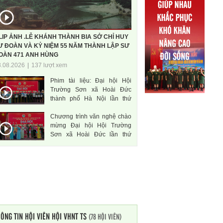
LIP ẢNH .LỄ KHÁNH THÀNH BIA SỞ CHỈ HUY
Ư ĐOÀN VÀ KỶ NIỆM 55 NĂM THÀNH LẬP SƯ
OÀN 471 ANH HÙNG
3.08.2026
|
137 lượt xem
Phim tài liệu: Đại hội Hội
Trường Sơn xã Hoài Đức
thành phố Hà Nội lần thứ
nhất, nhiệm kì 2026-2031
Chương trình văn nghệ chào
mừng Đại hội Hội Trường
Sơn xã Hoài Đức lần thứ
nhất, nhiệm kì 2026-2031
ÔNG TIN HỘI VIÊN HỘI VHNT TS
(78 HỘI VIÊN)