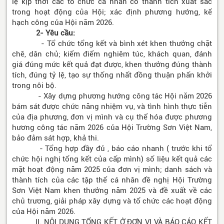
lệ kịp thời các tổ chức cá nhân có thành tích xuất sắc
trong hoạt động của Hội; xác định phương hướng, kế
hạch công của Hội năm 2026.
2- Yêu cầu:
- Tổ chức tổng kết và bình xét khen thưởng chặt
chẽ, dân chủ; kiểm điểm nghiêm túc, khách quan, đánh
giá đúng mức kết quả đạt được, khen thưởng đúng thành
tích, đúng tỷ lệ, tạo sự thống nhất đồng thuận phấn khởi
trong nôi bộ.
- Xây dựng phương hướng công tác Hội năm 2026
bám sát được chức năng nhiệm vụ, và tình hình thực tiễn
của địa phương, đơn vị mình và cụ thể hóa được phương
hương công tác năm 2026 của Hội Trường Sơn Việt Nam,
bảo đảm sát hợp, khả thi.
- Tổng hợp đầy đủ , báo cáo nhanh ( trước khi tổ
chức hội nghị tổng kết của cấp mình) số liệu kết quả các
mặt hoạt động năm 2025 của đơn vị mình; danh sách và
thành tích của các tập thể cá nhân đề nghị Hội Trường
Sơn Việt Nam khen thưởng năm 2025 và đề xuất về các
chủ trương, giải pháp xây dựng và tổ chức các hoạt động
của Hội năm 2026.
II. NỘI DUNG TỔNG KẾT Ở ĐƠN VỊ VÀ BÁO CÁO KẾT