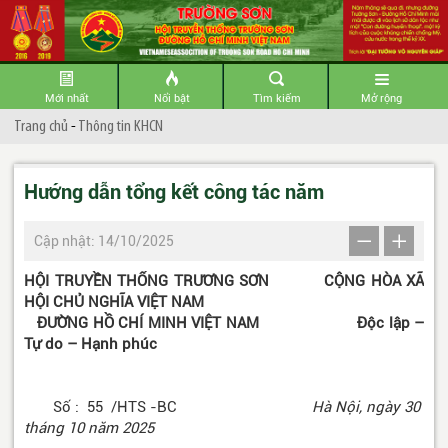
Mới nhất
Nổi bật
Tìm kiếm
Mở rộng
Trang chủ
-
Thông tin KHCN
Hướng dẫn tổng kết công tác năm
Cập nhật: 14/10/2025
HỘI TRUYỀN THỐNG TRƯƠNG SƠN CỘNG HÒA XÃ
HỘI CHỦ NGHĨA VIỆT NAM
ĐƯỜNG HỒ CHÍ MINH VIỆT NAM
Độc lập –
Tự do – Hạnh phúc
Số : 55 /HTS -BC
Hà Nội, ngày 30
tháng 10 năm 2025