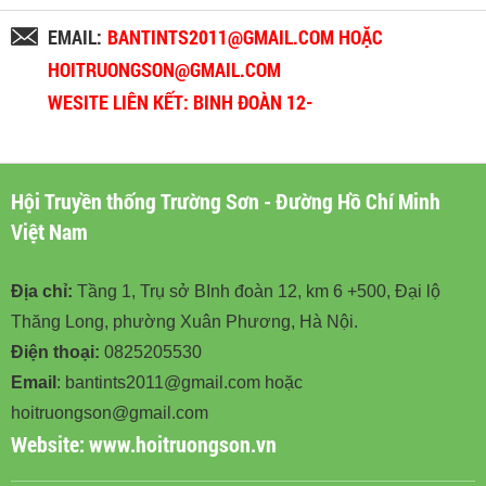
EMAIL:
BANTINTS2011@GMAIL.COM HOẶC
HOITRUONGSON@GMAIL.COM
WESITE LIÊN KẾT: BINH ĐOÀN 12-
BINHDOAN12.VN
Hội Truyền thống Trường Sơn - Đường Hồ Chí Minh
Việt Nam
Địa chỉ:
Tầng 1, Trụ sở BInh đoàn 12, km 6 +500, Đại lộ
Thăng Long, phường Xuân Phương, Hà Nội.
Điện thoại:
0825205530
Email
: bantints2011@gmail.com hoặc
hoitruongson@gmail.com
Website:
www.hoitruongson.vn